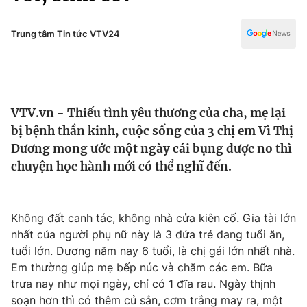
Chính trị
Truyền hình
Văn hóa - Giải trí
Trung tâm Tin tức VTV24
Xã hội
Y tế
Đời sống
Pháp luật
Công nghệ
Giáo dục
VTV.vn - Thiếu tình yêu thương của cha, mẹ lại
Y tế
bị bệnh thần kinh, cuộc sống của 3 chị em Vì Thị
Dương mong ước một ngày cái bụng được no thì
Thế giới
chuyện học hành mới có thể nghĩ đến.
Tin tức
Kinh tế
Không đất canh tác, không nhà cửa kiên cố. Gia tài lớn
Thế giới đó đây
Tài chính
nhất của người phụ nữ này là 3 đứa trẻ đang tuổi ăn,
Dữ liệu và đời sống
Câu chuyện quốc tế
tuổi lớn. Dương năm nay 6 tuổi, là chị gái lớn nhất nhà.
Thị trường
Em thường giúp mẹ bếp núc và chăm các em. Bữa
Truyền hình
trưa nay như mọi ngày, chỉ có 1 đĩa rau. Ngày thịnh
Góc doanh nghiệp
soạn hơn thì có thêm củ sắn, cơm trắng may ra, một