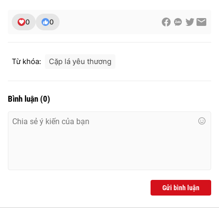
0
0
THỜI BÁO VTV
Từ khóa:
Cặp lá yêu thương
Theo dõi báo trên
Bình luận
(
0
)
Cơ quan chủ quản:
Đài Truyền hình Việt Nam
Cơ quan báo chí:
Thời báo VTV
Giấy phép hoạt động báo in và báo điện tử số 483/GP-BTTTT
cấp ngày 29/12/2023
Tổng Biên tập:
Vũ Thanh Thủy
Phó Tổng Biên tập:
Nguyễn Thị Mỹ Hạnh, Phạm Quốc Thắng,
Gửi bình luận
Nguyễn Trọng Ninh
Tổng đài VTV:
024.38 355 931 - 024.38 355 932