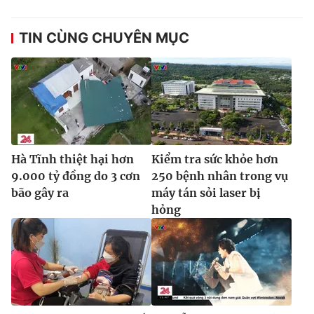
Ðiện thoại Thời báo VTV:
024.66 897 897
Email:
toasoan@vtv.vn
TIN CÙNG CHUYÊN MỤC
Liên hệ quảng cáo:
024-7300.7108
Hà Tĩnh thiệt hại hơn
Kiểm tra sức khỏe hơn
9.000 tỷ đồng do 3 cơn
250 bệnh nhân trong vụ
bão gây ra
máy tán sỏi laser bị
hỏng
® Cấm sao chép dưới mọi hình thức nếu không có sự chấp
thuận bằng văn bản. Ghi rõ nguồn VTV.vn khi phát hành lại
thông tin từ website này.