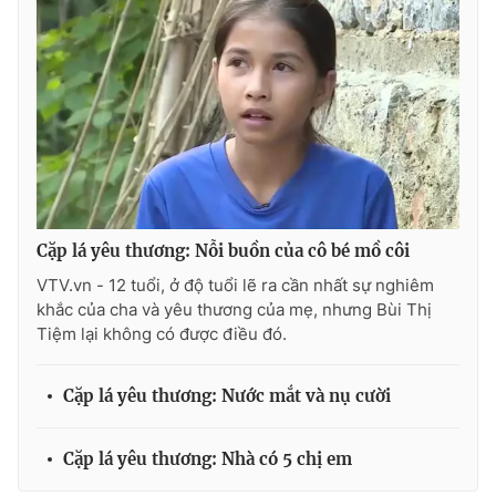
Photo
Infographic
Video
Shorts video
VTV Money
VTV Thể thao
VTV Sức khoẻ
Bất động sản
Cặp lá yêu thương: Nỗi buồn của cô bé mồ côi
VTV.vn - 12 tuổi, ở độ tuổi lẽ ra cần nhất sự nghiêm
Thị trường 24h
Tấm lòng Việt
khắc của cha và yêu thương của mẹ, nhưng Bùi Thị
Tiệm lại không có được điều đó.
VTV4
Vươn mình bằng AI
Cặp lá yêu thương: Nước mắt và nụ cười
VTV9
VTV8
Cặp lá yêu thương: Nhà có 5 chị em
Liên hệ tòa soạn
English