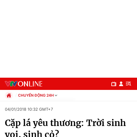
CHUYỂN ĐỘNG 24H
Chính trị
04/01/2018 10:32 GMT+7
Xã hội
Cặp lá yêu thương: Trời sinh
Pháp luật
Chuyên mục
Kinh tế
voi, sinh cỏ?
Thể thao