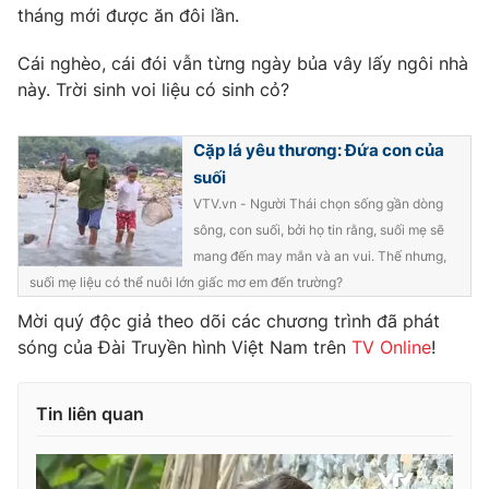
Phim VTV
tháng mới được ăn đôi lần.
Giải trí
Hậu trường
Cái nghèo, cái đói vẫn từng ngày bủa vây lấy ngôi nhà
Điện ảnh
Đời sống
này. Trời sinh voi liệu có sinh cỏ?
Nhân vật
Âm nhạc
Du lịch
Khán giả
Giáo dục
Cặp lá yêu thương: Đứa con của
Sao
Làm đẹp
suối
Giải sao mai
Tuyển sinh
VTV.vn - Người Thái chọn sống gần dòng
Công nghệ
Chất lượng cuộc sống
sông, con suối, bởi họ tin rằng, suối mẹ sẽ
Học trực tuyến
Hitech Công nghệ tương lai
mang đến may mắn và an vui. Thế nhưng,
Giao lưu trực tuyến
suối mẹ liệu có thể nuôi lớn giấc mơ em đến trường?
Sản phẩm
Mời quý độc giả theo dõi các chương trình đã phát
Lịch phát sóng
Thị trường
sóng của Đài Truyền hình Việt Nam trên
TV
Online
!
Tư vấn
Tin liên quan
Chuyên mục khác
Emagazine
Podcast