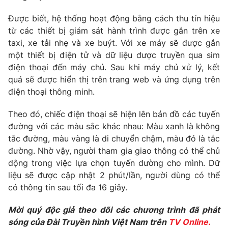
Phim VTV
Giải trí
Được biết, hệ thống hoạt động bằng cách thu tín hiệu
Hậu trường
từ các thiết bị giám sát hành trình được gắn trên xe
Điện ảnh
Đời sống
taxi, xe tải nhẹ và xe buýt. Với xe máy sẽ được gắn
Nhân vật
Âm nhạc
một thiết bị điện tử và dữ liệu được truyền qua sim
Du lịch
Khán giả
điện thoại đến máy chủ. Sau khi máy chủ xử lý, kết
Giáo dục
Sao
quả sẽ được hiển thị trên trang web và ứng dụng trên
Làm đẹp
Giải sao mai
Tuyển sinh
điện thoại thông minh.
Công nghệ
Chất lượng cuộc sống
Học trực tuyến
Theo đó, chiếc điện thoại sẽ hiện lên bản đồ các tuyến
Hitech Công nghệ tương lai
đường với các màu sắc khác nhau: Màu xanh là không
Giao lưu trực tuyến
tắc đường, màu vàng là di chuyển chậm, màu đỏ là tắc
Sản phẩm
đường. Nhờ vậy, người tham gia giao thông có thể chủ
Lịch phát sóng
Thị trường
động trong việc lựa chọn tuyến đường cho mình. Dữ
liệu sẽ được cập nhật 2 phút/lần, người dùng có thể
Tư vấn
có thông tin sau tối đa 16 giây.
Chuyên mục khác
Mời quý độc giả theo dõi các chương trình đã phát
Emagazine
Podcast
sóng của Đài Truyền hình Việt Nam trên
TV Online.