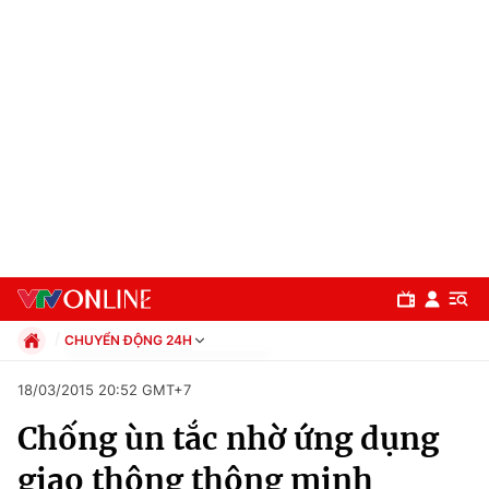
CHUYỂN ĐỘNG 24H
Chính trị
18/03/2015 20:52 GMT+7
Xã hội
Chống ùn tắc nhờ ứng dụng
Pháp luật
Chuyên mục
Kinh tế
giao thông thông minh
Thể thao