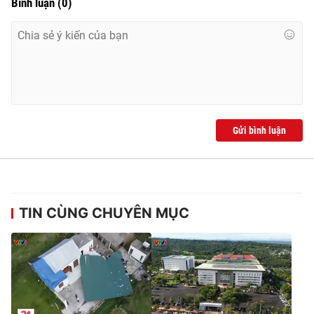
Bình luận
(
0
)
Ðiện thoại Thời báo VTV:
024.66 897 897
Email:
toasoan@vtv.vn
Liên hệ quảng cáo:
024-7300.7108
Gửi bình luận
TIN CÙNG CHUYÊN MỤC
® Cấm sao chép dưới mọi hình thức nếu không có sự chấp
thuận bằng văn bản. Ghi rõ nguồn VTV.vn khi phát hành lại
thông tin từ website này.