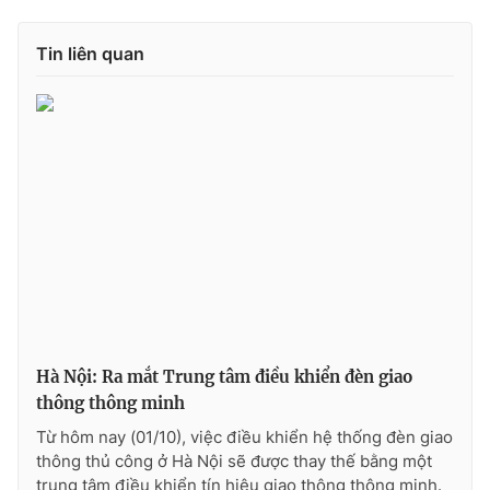
Photo
Infographic
Tin liên quan
Video
Shorts video
VTV Money
VTV Thể thao
VTV Sức khoẻ
Bất động sản
Thị trường 24h
Tấm lòng Việt
VTV4
Vươn mình bằng AI
Hà Nội: Ra mắt Trung tâm điều khiển đèn giao
thông thông minh
VTV9
VTV8
Từ hôm nay (01/10), việc điều khiển hệ thống đèn giao
thông thủ công ở Hà Nội sẽ được thay thế bằng một
Liên hệ tòa soạn
English
trung tâm điều khiển tín hiệu giao thông thông minh.