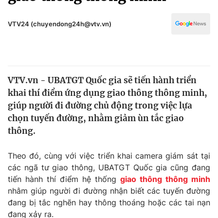
Chính trị
Truyền hình
Văn hóa - Giải trí
VTV24 (chuyendong24h@vtv.vn)
Xã hội
Y tế
Đời sống
Pháp luật
Công nghệ
Giáo dục
VTV.vn - UBATGT Quốc gia sẽ tiến hành triển
Y tế
khai thí điểm ứng dụng giao thông thông minh,
giúp người đi đường chủ động trong việc lựa
Thế giới
chọn tuyến đường, nhằm giảm ùn tắc giao
thông.
Tin tức
Kinh tế
Thế giới đó đây
Theo đó, cùng với việc triển khai camera giám sát tại
Tài chính
các ngã tư giao thông, UBATGT Quốc gia cũng đang
Dữ liệu và đời sống
Câu chuyện quốc tế
tiến hành thí điểm hệ thống
giao thông thông minh
Thị trường
nhằm giúp người đi đường nhận biết các tuyến đường
Truyền hình
đang bị tắc nghẽn hay thông thoáng hoặc các tai nạn
Góc doanh nghiệp
đang xảy ra.