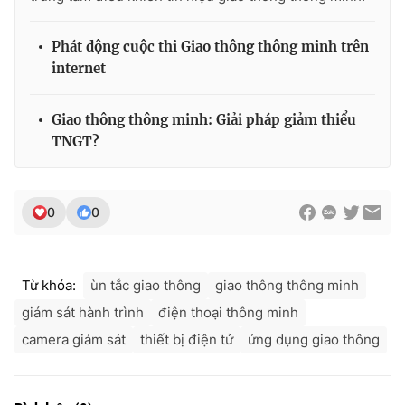
Phát động cuộc thi Giao thông thông minh trên
internet
THỜI BÁO VTV
Giao thông thông minh: Giải pháp giảm thiểu
TNGT?
Theo dõi báo trên
0
0
Cơ quan chủ quản:
Đài Truyền hình Việt Nam
Cơ quan báo chí:
Thời báo VTV
Giấy phép hoạt động báo in và báo điện tử số 483/GP-BTTTT
Từ khóa:
ùn tắc giao thông
giao thông thông minh
cấp ngày 29/12/2023
giám sát hành trình
điện thoại thông minh
Tổng Biên tập:
Vũ Thanh Thủy
camera giám sát
thiết bị điện tử
ứng dụng giao thông
Phó Tổng Biên tập:
Nguyễn Thị Mỹ Hạnh, Phạm Quốc Thắng,
Nguyễn Trọng Ninh
Tổng đài VTV:
024.38 355 931 - 024.38 355 932