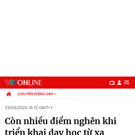
CHUYỂN ĐỘNG 24H
Chính trị
23/03/2020 15:12 GMT+7
Xã hội
Còn nhiều điểm nghẽn khi
Pháp luật
Chuyên mục
Kinh tế
triển khai dạy học từ xa
Thể thao