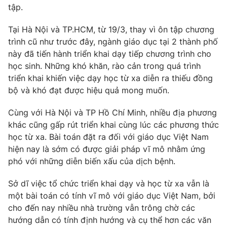
Phim VTV
tập.
Giải trí
Hậu trường
Tại Hà Nội và TP.HCM, từ 19/3, thay vì ôn tập chương
Điện ảnh
Đời sống
trình cũ như trước đây, ngành giáo dục tại 2 thành phố
Nhân vật
Âm nhạc
này đã tiến hành triển khai dạy tiếp chương trình cho
Du lịch
Khán giả
học sinh. Những khó khăn, rào cản trong quá trình
Giáo dục
Sao
triển khai khiến việc dạy học từ xa diễn ra thiếu đồng
Làm đẹp
Giải sao mai
bộ và khó đạt được hiệu quả mong muốn.
Tuyển sinh
Công nghệ
Chất lượng cuộc sống
Học trực tuyến
Cùng với Hà Nội và TP Hồ Chí Minh, nhiều địa phương
Hitech Công nghệ tương lai
khác cũng gấp rút triển khai cùng lúc các phương thức
Giao lưu trực tuyến
học từ xa. Bài toán đặt ra đối với giáo dục Việt Nam
Sản phẩm
hiện nay là sớm có được giải pháp vĩ mô nhằm ứng
Lịch phát sóng
Thị trường
phó với những diễn biến xấu của dịch bệnh.
Tư vấn
Sở dĩ việc tổ chức triển khai dạy và học từ xa vẫn là
Chuyên mục khác
một bài toán có tính vĩ mô với giáo dục Việt Nam, bởi
cho đến nay nhiều nhà trường vẫn trông chờ các
Emagazine
Podcast
hướng dẫn có tính định hướng và cụ thể hơn các văn