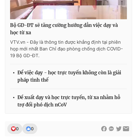
Ðiện thoại Thời báo VTV:
024.66 897 897
Email:
toasoan@vtv.vn
Liên hệ quảng cáo:
024-7300.7108
Bộ GD-ĐT sẽ tăng cường hướng dẫn việc dạy và
học từ xa
VTV.vn - Đây là thông tin được khẳng định tại phiên
họp mới nhất Ban Chỉ đạo phòng chống dịch COVID-
19 Bộ GD-ĐT.
Để việc dạy - học trực tuyến không còn là giải
pháp tình thế
Đề xuất dạy và học trực tuyến, từ xa nhằm hỗ
trợ đối phó dịch nCoV
® Cấm sao chép dưới mọi hình thức nếu không có sự chấp
thuận bằng văn bản. Ghi rõ nguồn VTV.vn khi phát hành lại
thông tin từ website này.
0
0