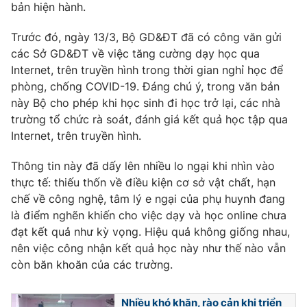
bản hiện hành.
Photo
Infographic
Trước đó, ngày 13/3, Bộ GD&ĐT đã có công văn gửi
các Sở GD&ĐT về việc tăng cường dạy học qua
Video
Shorts video
Internet, trên truyền hình trong thời gian nghỉ học để
phòng, chống COVID-19. Đáng chú ý, trong văn bản
VTV Money
VTV Thể thao
này Bộ cho phép khi học sinh đi học trở lại, các nhà
trường tổ chức rà soát, đánh giá kết quả học tập qua
Internet, trên truyền hình.
VTV Sức khoẻ
Bất động sản
Thông tin này đã dấy lên nhiều lo ngại khi nhìn vào
Thị trường 24h
Tấm lòng Việt
thực tế: thiếu thốn về điều kiện cơ sở vật chất, hạn
chế về công nghệ, tâm lý e ngại của phụ huynh đang
là điểm nghẽn khiến cho việc dạy và học online chưa
VTV4
Vươn mình bằng AI
đạt kết quả như kỳ vọng. Hiệu quả không giống nhau,
nên việc công nhận kết quả học này như thế nào vẫn
VTV9
VTV8
còn băn khoăn của các trường.
Liên hệ tòa soạn
English
Nhiều khó khăn, rào cản khi triển