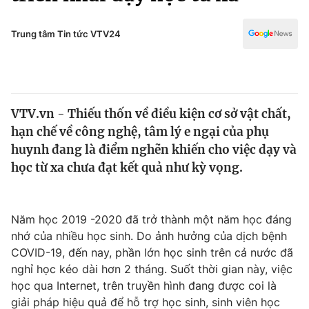
Chính trị
Truyền hình
Văn hóa - Giải trí
Trung tâm Tin tức VTV24
Xã hội
Y tế
Đời sống
Pháp luật
Công nghệ
Giáo dục
VTV.vn - Thiếu thốn về điều kiện cơ sở vật chất,
Y tế
hạn chế về công nghệ, tâm lý e ngại của phụ
huynh đang là điểm nghẽn khiến cho việc dạy và
Thế giới
học từ xa chưa đạt kết quả như kỳ vọng.
Tin tức
Kinh tế
Năm học 2019 -2020 đã trở thành một năm học đáng
Thế giới đó đây
Tài chính
nhớ của nhiều học sinh. Do ảnh hưởng của dịch bệnh
Dữ liệu và đời sống
Câu chuyện quốc tế
COVID-19, đến nay, phần lớn học sinh trên cả nước đã
Thị trường
nghỉ học kéo dài hơn 2 tháng. Suốt thời gian này, việc
Truyền hình
học qua Internet, trên truyền hình đang được coi là
Góc doanh nghiệp
giải pháp hiệu quả để hỗ trợ học sinh, sinh viên học