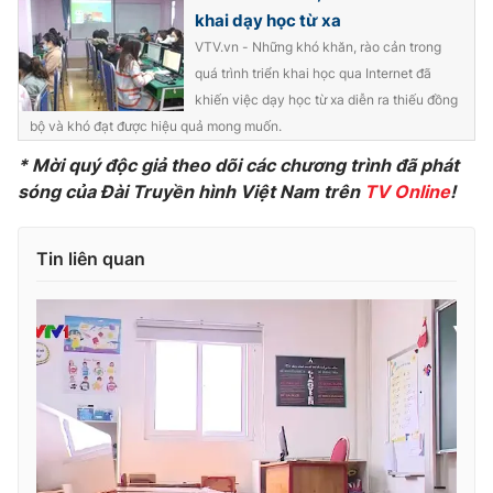
khai dạy học từ xa
VTV.vn - Những khó khăn, rào cản trong
quá trình triển khai học qua Internet đã
khiến việc dạy học từ xa diễn ra thiếu đồng
THỜI BÁO VTV
bộ và khó đạt được hiệu quả mong muốn.
* Mời quý độc giả theo dõi các chương trình đã phát
sóng của Đài Truyền hình Việt Nam trên
TV Online
!
Theo dõi báo trên
Tin liên quan
Cơ quan chủ quản:
Đài Truyền hình Việt Nam
Cơ quan báo chí:
Thời báo VTV
Giấy phép hoạt động báo in và báo điện tử số 483/GP-BTTTT
cấp ngày 29/12/2023
Tổng Biên tập:
Vũ Thanh Thủy
Phó Tổng Biên tập:
Nguyễn Thị Mỹ Hạnh, Phạm Quốc Thắng,
Nguyễn Trọng Ninh
Tổng đài VTV:
024.38 355 931 - 024.38 355 932