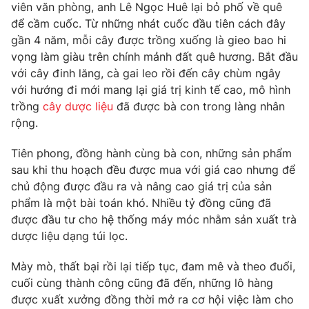
Phim VTV
viên văn phòng, anh Lê Ngọc Huê lại bỏ phố về quê
Giải trí
để cầm cuốc. Từ những nhát cuốc đầu tiên cách đây
Hậu trường
gần 4 năm, mỗi cây được trồng xuống là gieo bao hi
Điện ảnh
Đời sống
vọng làm giàu trên chính mảnh đất quê hương. Bắt đầu
Nhân vật
Âm nhạc
với cây đinh lăng, cà gai leo rồi đến cây chùm ngây
Du lịch
Khán giả
với hướng đi mới mang lại giá trị kinh tế cao, mô hình
Giáo dục
Sao
trồng
cây dược liệu
đã được bà con trong làng nhân
Làm đẹp
Giải sao mai
rộng.
Tuyển sinh
Công nghệ
Chất lượng cuộc sống
Học trực tuyến
Tiên phong, đồng hành cùng bà con, những sản phẩm
Hitech Công nghệ tương lai
sau khi thu hoạch đều được mua với giá cao nhưng để
Giao lưu trực tuyến
chủ động được đầu ra và nâng cao giá trị của sản
Sản phẩm
phẩm là một bài toán khó. Nhiều tỷ đồng cũng đã
Lịch phát sóng
Thị trường
được đầu tư cho hệ thống máy móc nhằm sản xuất trà
dược liệu dạng túi lọc.
Tư vấn
Chuyên mục khác
Mày mò, thất bại rồi lại tiếp tục, đam mê và theo đuổi,
cuối cùng thành công cũng đã đến, những lô hàng
Emagazine
Podcast
được xuất xưởng đồng thời mở ra cơ hội việc làm cho