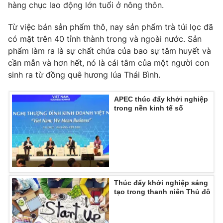
hàng chục lao động lớn tuổi ở nông thôn.
Photo
Infographic
Từ việc bán sản phẩm thô, nay sản phẩm trà túi lọc đã
có mặt trên 40 tỉnh thành trong và ngoài nước. Sản
Video
Shorts video
phẩm làm ra là sự chất chứa của bao sự tâm huyết và
cần mẫn và hơn hết, nó là cái tâm của một người con
VTV Money
VTV Thể thao
sinh ra từ đồng quê hương lúa Thái Bình.
APEC thúc đẩy khởi nghiệp
VTV Sức khoẻ
Bất động sản
trong nền kinh tế số
Thị trường 24h
Tấm lòng Việt
VTV4
Vươn mình bằng AI
Thúc đẩy khởi nghiệp sáng
VTV9
VTV8
tạo trong thanh niên Thủ đô
Liên hệ tòa soạn
English