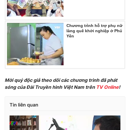
Chương trình hỗ trợ phụ nữ
THỜI BÁO VTV
làng quê khởi nghiệp ở Phú
Yên
Theo dõi báo trên
Cơ quan chủ quản:
Đài Truyền hình Việt Nam
Mời quý độc giả theo dõi các chương trình đã phát
Cơ quan báo chí:
Thời báo VTV
sóng của Đài Truyền hình Việt Nam trên
TV Online
!
Giấy phép hoạt động báo in và báo điện tử số 483/GP-BTTTT
cấp ngày 29/12/2023
Tổng Biên tập:
Vũ Thanh Thủy
Tin liên quan
Phó Tổng Biên tập:
Nguyễn Thị Mỹ Hạnh, Phạm Quốc Thắng,
Nguyễn Trọng Ninh
Tổng đài VTV:
024.38 355 931 - 024.38 355 932