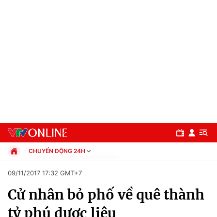
CHUYỂN ĐỘNG 24H
Chính trị
09/11/2017 17:32 GMT+7
Xã hội
Cử nhân bỏ phố về quê thành
Pháp luật
Chuyên mục
Kinh tế
tỷ phú dược liệu
Thể thao