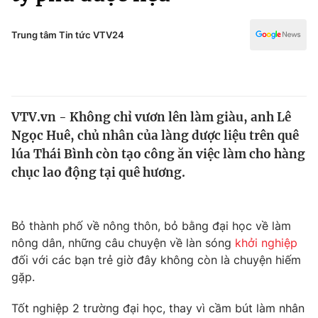
Chính trị
Truyền hình
Văn hóa - Giải trí
Trung tâm Tin tức VTV24
Xã hội
Y tế
Đời sống
Pháp luật
Công nghệ
Giáo dục
VTV.vn - Không chỉ vươn lên làm giàu, anh Lê
Y tế
Ngọc Huê, chủ nhân của làng dược liệu trên quê
lúa Thái Bình còn tạo công ăn việc làm cho hàng
Thế giới
chục lao động tại quê hương.
Tin tức
Kinh tế
Bỏ thành phố về nông thôn, bỏ bằng đại học về làm
Thế giới đó đây
Tài chính
nông dân, những câu chuyện về làn sóng
khởi nghiệp
Dữ liệu và đời sống
Câu chuyện quốc tế
đối với các bạn trẻ giờ đây không còn là chuyện hiếm
Thị trường
gặp.
Truyền hình
Góc doanh nghiệp
Tốt nghiệp 2 trường đại học, thay vì cầm bút làm nhân