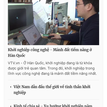
Ðiện thoại Thời báo VTV:
024.66 897 897
Email:
toasoan@vtv.vn
Liên hệ quảng cáo:
024-7300.7108
Khởi nghiệp công nghệ - Mảnh đất tiềm năng ở
Hàn Quốc
VTV.vn - Ở Hàn Quốc, khởi nghiệp đang là từ khóa
được giới trẻ quan tâm. Trong đó, khởi nghiệp trong
lĩnh vực công nghệ đang là mảnh đất tiềm năng nhất.
® Cấm sao chép dưới mọi hình thức nếu không có sự chấp
Việt Nam dẫn đầu thế giới về tinh thần khởi
thuận bằng văn bản. Ghi rõ nguồn VTV.vn khi phát hành lại
nghiệp
thông tin từ website này.
Kinh tế chia sẻ - Xu hướng khởi nghiệp năm