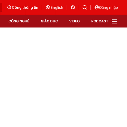
Cổng thông tin
English
Đăng nhập
CÔNG NGHỆ
GIÁO DỤC
VIDEO
PODCAST
VTV Money
VTV Thể thao
VTV Sức khoẻ
Bất động sản
Thị trường 24h
Tấm lòng Việt
Vươn mình bằng AI
VTV4
VTV8
VTV9
Lịch phát sóng
Giao lưu trực tuyến
?
Sự kiện