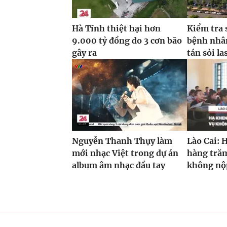
Hà Tĩnh thiệt hại hơn
Kiểm tra 
9.000 tỷ đồng do 3 cơn bão
bệnh nhâ
gây ra
tán sỏi la
Nguyễn Thanh Thụy làm
Lào Cai: 
mới nhạc Việt trong dự án
hàng trăm
album âm nhạc đầu tay
không nộp