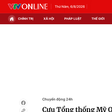
Thứ Năm, 6/8/2026
CHÍNH TRỊ
XÃ HỘI
PHÁP LUẬT
THẾ GIỚI
Chính trị
Xã hội
Thế giới
Kinh tế
Tin tức
Tài chính
Thế giới đó đây
Thị trường
Câu chuyện quốc tế
Góc doanh nghiệp
Dữ liệu và đời sống
Chuyển động 24h
Cựu Tổng thống Mỹ O