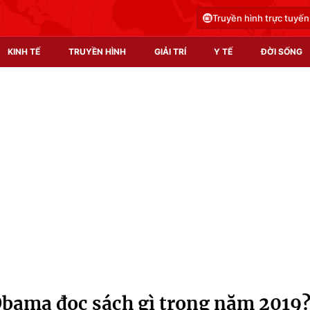
Truyền hình trực tuyến
KINH TẾ
TRUYỀN HÌNH
GIẢI TRÍ
Y TẾ
ĐỜI SỐNG
Pháp luật
Y tế
Truyền hình
Multimedia
Phim VTV
Video
Hậu trường
Shorts video
Nhân vật
Podcast
Khán giả
EMagazine
Giải sao mai
Photo
bama đọc sách gì trong năm 2019
Infographic