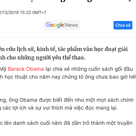
Góc ảnh
1/12/2019 15:22 GMT+7
Chia sẻ
Giáo dục
Công nghệ
Tuyển sinh
Hitech Công ng
 cứu lịch sử, kinh tế, tác phẩm văn học đoạt giải
Học trực tuyến
Sản phẩm
ành cho những người yêu thể thao.
g
Thị trường
 Mỹ
Barack Obama
lại chia sẻ những cuốn sách gối đầu
Tư vấn
nh học thuật cho năm nay chứng tỏ ông chưa bao giờ hế
ắng, ông Obama được biết đến như một mọt sách chính
các lợi ích và sự vui thích mà việc đọc mang lại.
iệc lên danh sách cuối năm đã dần trở thành một truyền