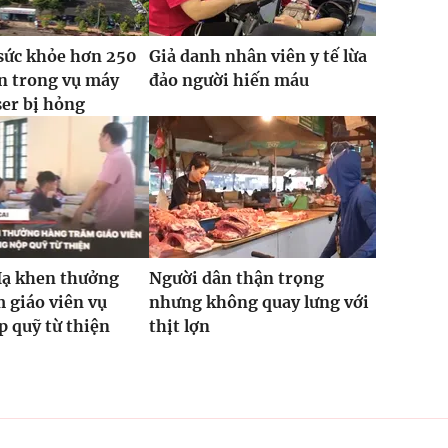
sức khỏe hơn 250
Giả danh nhân viên y tế lừa
n trong vụ máy
đảo người hiến máu
ser bị hỏng
Hạ khen thưởng
Người dân thận trọng
 giáo viên vụ
nhưng không quay lưng với
 quỹ từ thiện
thịt lợn