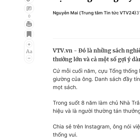
Nguyễn Mai (Trung tâm Tin tức VTV24)
3
0
Giải trí
Đời sống
Điện ảnh
Du lịch
VTV.vn - Đó là những sách nghiên
Âm nhạc
Làm đẹp
thưởng lớn và cả một số gợi ý d
Sao
Chất lượng cuộc sốn
Cứ mỗi cuối năm, cựu Tổng thống
giường của ông. Danh sách đầy tí
mọt sách.
Trong suốt 8 năm làm chủ Nhà Tr
hiệu và là người thường tán thưởng 
Chia sẻ trên Instagram, ông nói v
thống vui.