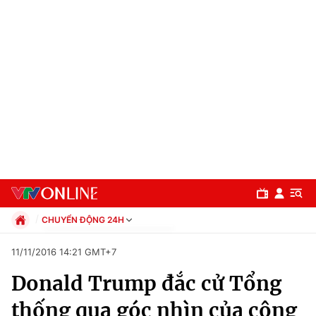
CHUYỂN ĐỘNG 24H
Chính trị
11/11/2016 14:21 GMT+7
Xã hội
Donald Trump đắc cử Tổng
Pháp luật
Chuyên mục
Kinh tế
thống qua góc nhìn của cộng
Thể thao