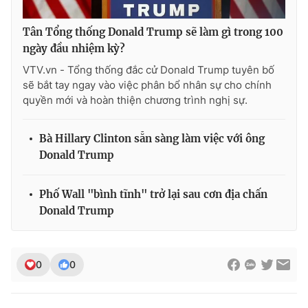
Photo
Infographic
Tân Tổng thống Donald Trump sẽ làm gì trong 100
ngày đầu nhiệm kỳ?
Video
Shorts video
VTV.vn - Tổng thống đắc cử Donald Trump tuyên bố
sẽ bắt tay ngay vào việc phân bổ nhân sự cho chính
quyền mới và hoàn thiện chương trình nghị sự.
VTV Money
VTV Thể thao
Bà Hillary Clinton sẵn sàng làm việc với ông
VTV Sức khoẻ
Bất động sản
Donald Trump
Thị trường 24h
Tấm lòng Việt
Phố Wall "bình tĩnh" trở lại sau cơn địa chấn
Donald Trump
VTV4
Vươn mình bằng AI
VTV9
VTV8
0
0
Liên hệ tòa soạn
English