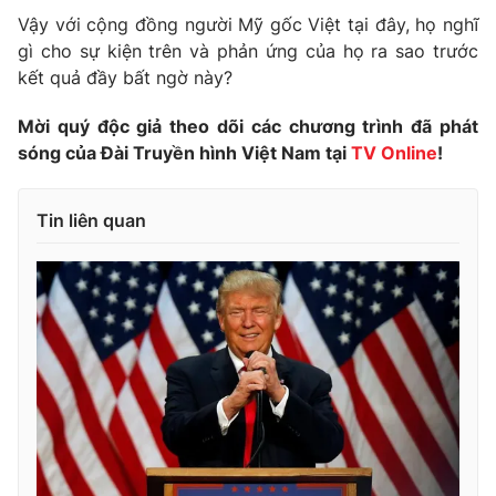
Phim VTV
Giải trí
Vậy với cộng đồng người Mỹ gốc Việt tại đây, họ nghĩ
Hậu trường
gì cho sự kiện trên và phản ứng của họ ra sao trước
Điện ảnh
kết quả đầy bất ngờ này?
Đời sống
Nhân vật
Âm nhạc
Mời quý độc giả theo dõi các chương trình đã phát
Du lịch
Khán giả
Giáo dục
sóng của Đài Truyền hình Việt Nam tại
TV Online
!
Sao
Làm đẹp
Giải sao mai
Tuyển sinh
Công nghệ
Tin liên quan
Chất lượng cuộc sống
Học trực tuyến
Hitech Công nghệ tương lai
Giao lưu trực tuyến
Sản phẩm
Lịch phát sóng
Thị trường
Tư vấn
Chuyên mục khác
Emagazine
Podcast