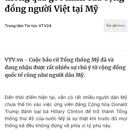
Chính trị
đồng người Việt tại Mỹ
Truyền hình
Văn hóa - Giải trí
Xã hội
Y tế
Trung tâm Tin tức VTV24
Đời sống
Pháp luật
Công nghệ
Giáo dục
Y tế
VTV.vn - Cuộc bầu cử Tổng thống Mỹ đã và
đang nhận được rất nhiều sự chú ý từ cộng đồng
Thế giới
quốc tế cũng như người dân Mỹ.
Tin tức
Kinh tế
Thế giới đó đây
Đến thời điểm hiện tại, vẫn có rất nhiều người dân Mỹ
Tài chính
Dữ liệu và đời sống
chưa thể tin vào việc ứng viên đảng Cộng hòa Donald
Câu chuyện quốc tế
Thị trường
Trump đánh bại bà Hillary Clinton để trở thành Tổng
thống thứ 45 của nước Mỹ là sự thật khi trước đó mọi
Truyền hình
Góc doanh nghiệp
thống kê đều không đứng về phía vị tỷ phú này.