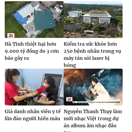
Ðiện thoại Thời báo VTV:
024.66 897 897
Email:
toasoan@vtv.vn
Liên hệ quảng cáo:
024-7300.7108
Hà Tĩnh thiệt hại hơn
Kiểm tra sức khỏe hơn
9.000 tỷ đồng do 3 cơn
250 bệnh nhân trong vụ
bão gây ra
máy tán sỏi laser bị
hỏng
® Cấm sao chép dưới mọi hình thức nếu không có sự chấp
thuận bằng văn bản. Ghi rõ nguồn VTV.vn khi phát hành lại
Giả danh nhân viên y tế
Nguyễn Thanh Thụy làm
thông tin từ website này.
lừa đảo người hiến máu
mới nhạc Việt trong dự
án album âm nhạc đầu