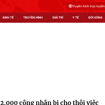
Truyền hình trực tuyến
KINH TẾ
TRUYỀN HÌNH
GIẢI TRÍ
Y TẾ
ĐỜI SỐNG
Pháp luật
Y tế
Truyền hình
Multimedia
Phim VTV
Video
Hậu trường
Shorts video
Nhân vật
Podcast
Khán giả
EMagazine
Giải sao mai
Photo
2.000 công nhân bị cho thôi việc
Infographic