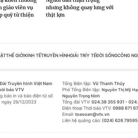
Hạ khen thưởng
Người dân thận trọng
 giáo viên vụ
nhưng không quay lưng với
 quỹ từ thiện
thịt lợn
UẬT
THẾ GIỚI
KINH TẾ
TRUYỀN HÌNH
GIẢI TRÍ
Y TẾ
ĐỜI SỐNG
CÔNG NG
Đài Truyền hình Việt Nam
Tổng Biên tập:
Vũ Thanh Thủy
hời báo VTV
Phó Tổng Biên tập:
Nguyễn Thị Mỹ Hạ
g báo in và báo điện tử số
Nguyễn Trọng Ninh
 ngày 29/12/2023
Tổng đài VTV:
024.38 355 931 - 024
Ðiện thoại Thời báo VTV:
0988 671 6
Email:
toasoan@vtv.vn
Liên hệ quảng cáo:
(024) 626 79595