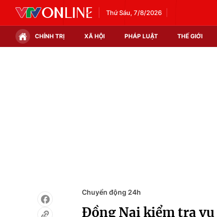
Thứ Sáu, 7/8/2026
CHÍNH TRỊ
XÃ HỘI
PHÁP LUẬT
THẾ GIỚI
Chính trị
Xã hội
Thế giới
Kinh tế
Tin tức
Tài chính
Thế giới đó đây
Thị trường
Câu chuyện quốc tế
Góc doanh nghiệp
Dữ liệu và đời sống
Chuyển động 24h
Đồng Nai kiểm tra vụ 