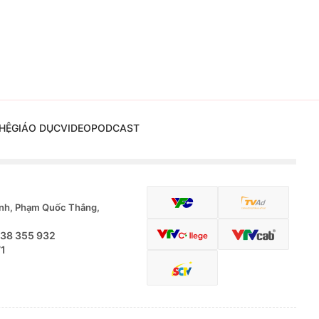
HỆ
GIÁO DỤC
VIDEO
PODCAST
nh, Phạm Quốc Thắng,
.38 355 932
71