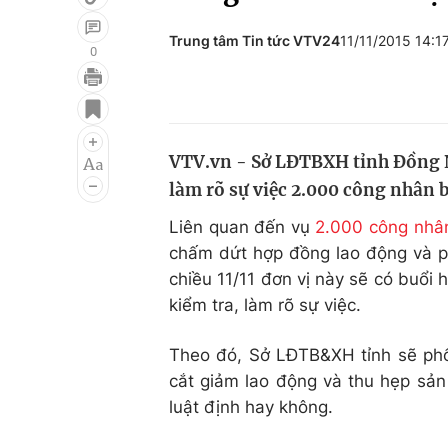
Trung tâm Tin tức VTV24
11/11/2015 14:
0
Giải trí
Đời sống
Điện ảnh
Du lịch
VTV.vn - Sở LĐTBXH tỉnh Đồng N
Âm nhạc
Làm đẹp
làm rõ sự việc 2.000 công nhân 
Sao
Chất lượng cuộc sốn
Liên quan đến vụ
2.000 công nhâ
chấm dứt hợp đồng lao động và phả
chiều 11/11 đơn vị này sẽ có buổi
kiểm tra, làm rõ sự việc.
Theo đó, Sở LĐTB&XH tỉnh sẽ phối 
cắt giảm lao động và thu hẹp sả
luật định hay không.