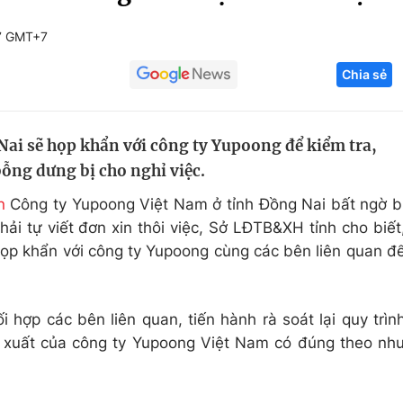
Góc ảnh
17 GMT+7
Chia sẻ
Giáo dục
Công nghệ
Tuyển sinh
Hitech Công ng
ai sẽ họp khẩn với công ty Yupoong để kiểm tra,
Học trực tuyến
Sản phẩm
bỗng dưng bị cho nghỉ việc.
g
Thị trường
n
Công ty Yupoong Việt Nam ở tỉnh Đồng Nai bất ngờ b
Tư vấn
i tự viết đơn xin thôi việc, Sở LĐTB&XH tỉnh cho biết
 họp khẩn với công ty Yupoong cùng các bên liên quan đ
hợp các bên liên quan, tiến hành rà soát lại quy trìn
n xuất của công ty Yupoong Việt Nam có đúng theo nh