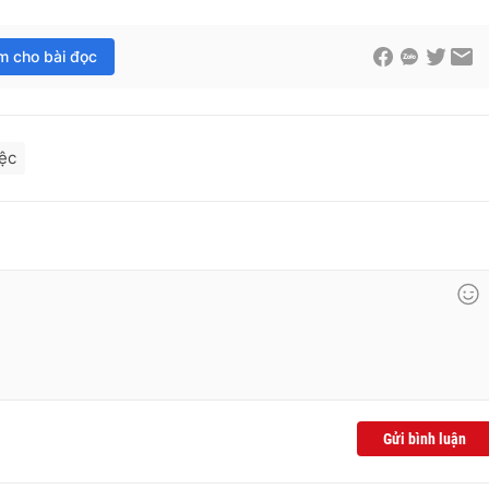
im cho bài đọc
ệc
Gửi bình luận