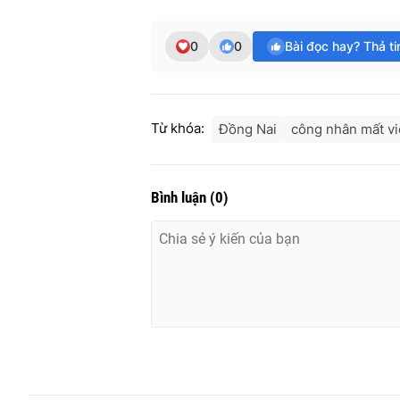
0
0
Bài đọc hay? Thả t
Từ khóa:
Đồng Nai
công nhân mất vi
Bình luận
(
0
)