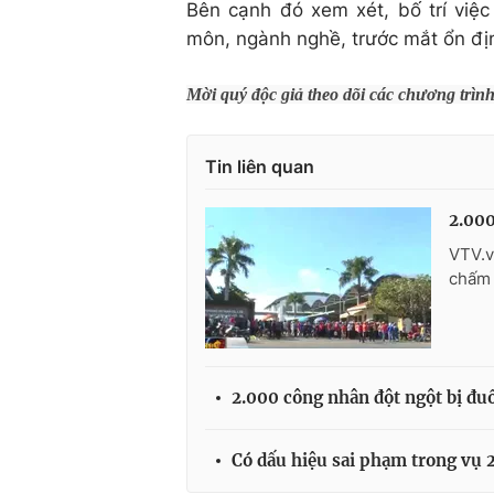
Bên cạnh đó xem xét, bố trí việ
môn, ngành nghề, trước mắt ổn đị
Mời quý độc giả theo dõi các chương trìn
Tin liên quan
2.000
VTV.v
chấm 
2.000 công nhân đột ngột bị đuổi
Có dấu hiệu sai phạm trong vụ 