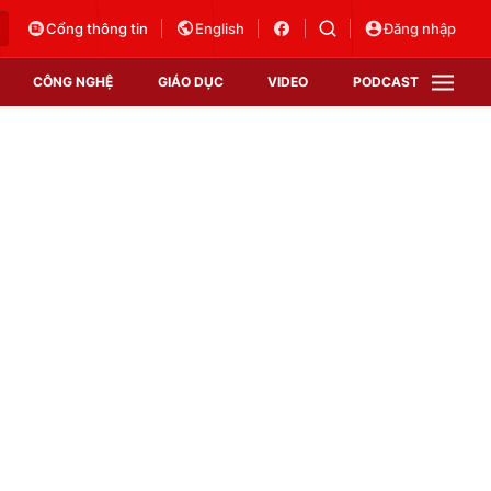
Cổng thông tin
English
Đăng nhập
CÔNG NGHỆ
GIÁO DỤC
VIDEO
PODCAST
VTV Money
VTV Thể thao
VTV Sức khoẻ
Bất động sản
Thị trường 24h
Tấm lòng Việt
Vươn mình bằng AI
VTV4
VTV8
VTV9
Lịch phát sóng
Giao lưu trực tuyến
Sự kiện