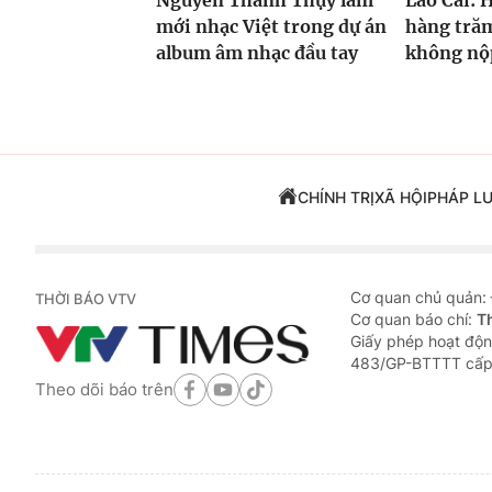
Nguyễn Thanh Thụy làm
Lào Cai: 
mới nhạc Việt trong dự án
hàng trăm
album âm nhạc đầu tay
không nộp
CHÍNH TRỊ
XÃ HỘI
PHÁP L
Cơ quan chủ quản:
THỜI BÁO VTV
Cơ quan báo chí:
T
Giấy phép hoạt độn
483/GP-BTTTT cấp
Theo dõi báo trên