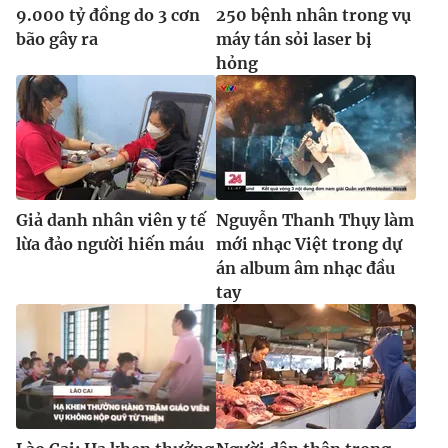
Ðiện thoại Thời báo VTV:
024.66 897 897
9.000 tỷ đồng do 3 cơn
250 bệnh nhân trong vụ
bão gây ra
máy tán sỏi laser bị
Email:
toasoan@vtv.vn
hỏng
Liên hệ quảng cáo:
024-7300.7108
Giả danh nhân viên y tế
Nguyễn Thanh Thụy làm
lừa đảo người hiến máu
mới nhạc Việt trong dự
án album âm nhạc đầu
tay
® Cấm sao chép dưới mọi hình thức nếu không có sự chấp
thuận bằng văn bản. Ghi rõ nguồn VTV.vn khi phát hành lại
thông tin từ website này.