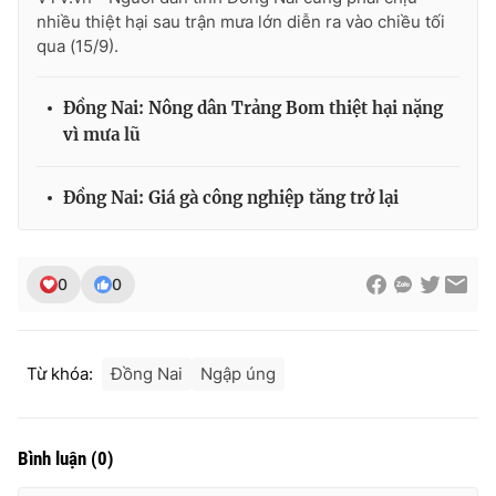
nhiều thiệt hại sau trận mưa lớn diễn ra vào chiều tối
Photo
Infographic
qua (15/9).
Video
Shorts video
Đồng Nai: Nông dân Trảng Bom thiệt hại nặng
vì mưa lũ
VTV Money
VTV Thể thao
Đồng Nai: Giá gà công nghiệp tăng trở lại
VTV Sức khoẻ
Bất động sản
0
0
Thị trường 24h
Tấm lòng Việt
VTV4
Vươn mình bằng AI
Từ khóa:
Đồng Nai
Ngập úng
VTV9
VTV8
Bình luận
(
0
)
Liên hệ tòa soạn
English