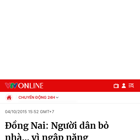
CHUYỂN ĐỘNG 24H
Chính trị
04/10/2015 15:52 GMT+7
Xã hội
Đồng Nai: Người dân bỏ
Pháp luật
Chuyên mục
Kinh tế
nhà... vì ngập nặng
Thể thao