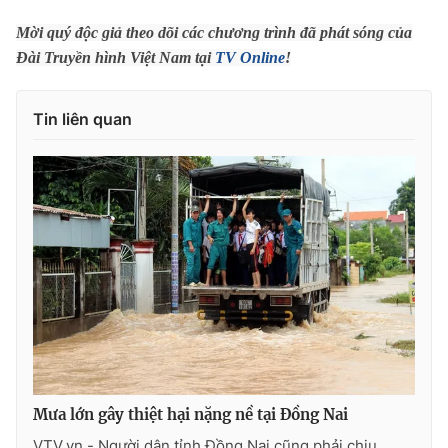
Phim VTV
Giải trí
Mời quý độc giả theo dõi các chương trình đã phát sóng của
Hậu trường
Đài Truyền hình Việt Nam tại
TV Online
!
Điện ảnh
Đời sống
Nhân vật
Âm nhạc
Tin liên quan
Du lịch
Khán giả
Giáo dục
Sao
Làm đẹp
Giải sao mai
Tuyển sinh
Công nghệ
Chất lượng cuộc sống
Học trực tuyến
Hitech Công nghệ tương lai
Giao lưu trực tuyến
Sản phẩm
Lịch phát sóng
Thị trường
Tư vấn
Chuyên mục khác
Mưa lớn gây thiệt hại nặng nề tại Đồng Nai
Emagazine
Podcast
VTV.vn - Người dân tỉnh Đồng Nai cũng phải chịu