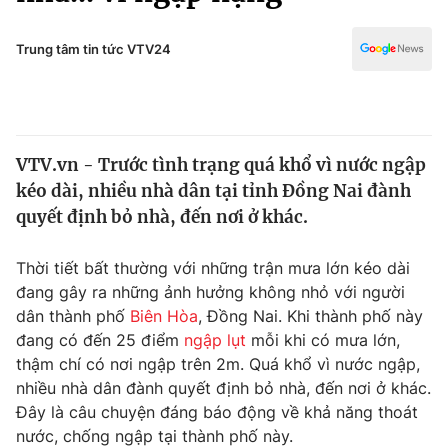
Chính trị
Truyền hình
Văn hóa - Giải trí
Trung tâm tin tức VTV24
Xã hội
Y tế
Đời sống
Pháp luật
Công nghệ
Giáo dục
VTV.vn - Trước tình trạng quá khổ vì nước ngập
Y tế
kéo dài, nhiều nhà dân tại tỉnh Đồng Nai đành
quyết định bỏ nhà, đến nơi ở khác.
Thế giới
Thời tiết bất thường với những trận mưa lớn kéo dài
Tin tức
đang gây ra những ảnh hưởng không nhỏ với người
Kinh tế
dân thành phố
Biên Hòa
, Đồng Nai. Khi thành phố này
Thế giới đó đây
Tài chính
đang có đến 25 điểm
ngập lụt
mỗi khi có mưa lớn,
Dữ liệu và đời sống
Câu chuyện quốc tế
thậm chí có nơi ngập trên 2m. Quá khổ vì nước ngập,
Thị trường
nhiều nhà dân đành quyết định bỏ nhà, đến nơi ở khác.
Truyền hình
Đây là câu chuyện đáng báo động về khả năng thoát
Góc doanh nghiệp
nước, chống ngập tại thành phố này.