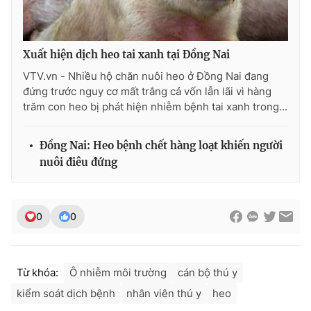
Photo
Infographic
Xuất hiện dịch heo tai xanh tại Đồng Nai
Video
Shorts video
VTV.vn - Nhiều hộ chăn nuôi heo ở Đồng Nai đang
đứng trước nguy cơ mất trắng cả vốn lẫn lãi vì hàng
VTV Money
VTV Thể thao
trăm con heo bị phát hiện nhiễm bệnh tai xanh trong...
VTV Sức khoẻ
Bất động sản
Đồng Nai: Heo bệnh chết hàng loạt khiến người
nuôi điêu đứng
Thị trường 24h
Tấm lòng Việt
0
0
VTV4
Vươn mình bằng AI
VTV9
VTV8
Từ khóa:
Ô nhiễm môi trường
cán bộ thú y
kiểm soát dịch bệnh
nhân viên thú y
heo
Liên hệ tòa soạn
English