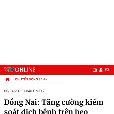
CHUYỂN ĐỘNG 24H
Chính trị
05/04/2015 13:40 GMT+7
Xã hội
Đồng Nai: Tăng cường kiểm
Pháp luật
Chuyên mục
Kinh tế
soát dịch bệnh trên heo
Thể thao