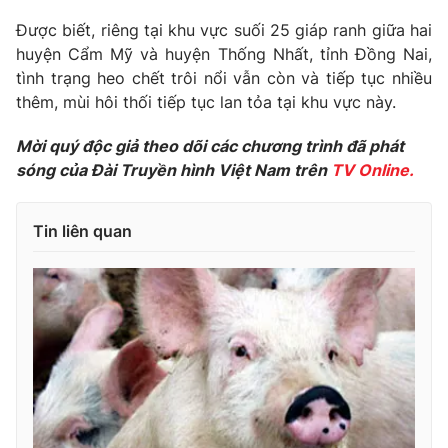
Phim VTV
Giải trí
Được biết, riêng tại khu vực suối 25 giáp ranh giữa hai
Hậu trường
huyện Cẩm Mỹ và huyện Thống Nhất, tỉnh Đồng Nai,
Điện ảnh
tình trạng heo chết trôi nổi vẫn còn và tiếp tục nhiều
Đời sống
Nhân vật
thêm, mùi hôi thối tiếp tục lan tỏa tại khu vực này.
Âm nhạc
Du lịch
Khán giả
Giáo dục
Sao
Mời quý độc giả theo dõi các chương trình đã phát
Làm đẹp
Giải sao mai
sóng của Đài Truyền hình Việt Nam trên
TV Online.
Tuyển sinh
Công nghệ
Chất lượng cuộc sống
Học trực tuyến
Tin liên quan
Hitech Công nghệ tương lai
Giao lưu trực tuyến
Sản phẩm
Lịch phát sóng
Thị trường
Tư vấn
Chuyên mục khác
Emagazine
Podcast