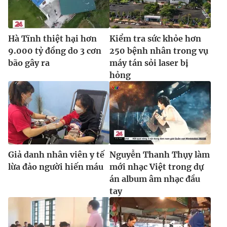
Ðiện thoại Thời báo VTV:
024.66 897 897
Email:
toasoan@vtv.vn
Liên hệ quảng cáo:
024-7300.7108
Hà Tĩnh thiệt hại hơn
Kiểm tra sức khỏe hơn
9.000 tỷ đồng do 3 cơn
250 bệnh nhân trong vụ
bão gây ra
máy tán sỏi laser bị
hỏng
Giả danh nhân viên y tế
Nguyễn Thanh Thụy làm
lừa đảo người hiến máu
mới nhạc Việt trong dự
® Cấm sao chép dưới mọi hình thức nếu không có sự chấp
án album âm nhạc đầu
thuận bằng văn bản. Ghi rõ nguồn VTV.vn khi phát hành lại
tay
thông tin từ website này.