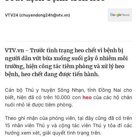
Chính trị
Truyền hình
Văn hóa - Giải trí
VTV24 (chuyendong24h@vtv.vn)
Xã hội
Y tế
Đời sống
Pháp luật
Công nghệ
Giáo dục
VTV.vn - Trước tình trạng heo chết vì bệnh bị
Y tế
người dân vứt bừa xuống suối gây ô nhiễm môi
trường, hiện công tác tiêm phòng và xử lý heo
Thế giới
bệnh, heo chết đang được tiến hành.
Tin tức
Cán bộ Thú y huyện Sông Nhạn, tỉnh Đồng Nai cho
Kinh tế
biết, hiện đã có trên 10.000 con
heo
của các hộ chăn
Thế giới đó đây
Tài chính
nuôi nhỏ lẻ được tiêm phòng.
Dữ liệu và đời sống
Câu chuyện quốc tế
Thị trường
Theo ghi nhận của phóng viên, tại đây cũng đã có trên
15 nhân viên Thú y và cộng tác viên Thú y tỏa đi các
Truyền hình
Góc doanh nghiệp
hướng xem xét, giải quyết tình trạng trên.