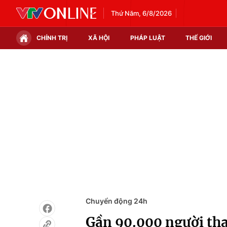
Thứ Năm, 6/8/2026
CHÍNH TRỊ
XÃ HỘI
PHÁP LUẬT
THẾ GIỚI
Chính trị
Xã hội
Thế giới
Kinh tế
Tin tức
Tài chính
Thế giới đó đây
Thị trường
Câu chuyện quốc tế
Góc doanh nghiệp
Dữ liệu và đời sống
Chuyển động 24h
Gần 90.000 người tha