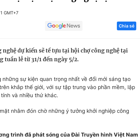
Góc ảnh
31 GMT+7
Chia sẻ
Giáo dục
Công nghệ
Tuyển sinh
Hitech Công ng
nghệ dự kiến sẽ tề tựu tại hội chợ công nghệ tại
Học trực tuyến
Sản phẩm
 tuần lễ từ 31/1 đến ngày 5/2.
g
Thị trường
Tư vấn
 những sự kiện quan trọng nhất về đổi mới sáng tạo
 trên khắp thế giới, với sự tập trung vào phần mềm, lập
 tính và nhiều thứ khác.
ó mặt nhằm đón chờ những ý tưởng khởi nghiệp công
ơng trình đã phát sóng của Đài Truyền hình Việt Nam