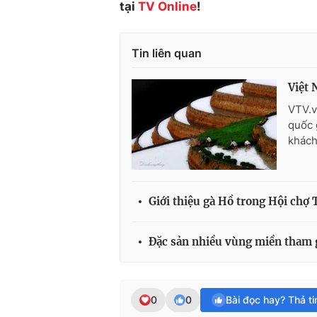
tại
TV Online
!
Tin liên quan
Việt 
VTV.v
quốc 
khách
Giới thiệu gà Hồ trong Hội chợ 
Đặc sản nhiều vùng miền tham 
0
0
Bài đọc hay? Thả t