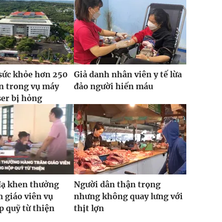
sức khỏe hơn 250
Giả danh nhân viên y tế lừa
n trong vụ máy
đảo người hiến máu
ser bị hỏng
Hạ khen thưởng
Người dân thận trọng
 giáo viên vụ
nhưng không quay lưng với
 quỹ từ thiện
thịt lợn