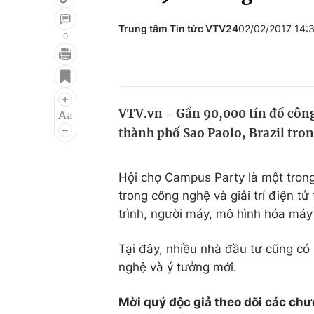
Trung tâm Tin tức VTV24
02/02/2017 14:
0
Giải trí
Đời sống
Điện ảnh
Du lịch
VTV.vn - Gần 90,000 tín đồ công 
Âm nhạc
Làm đẹp
thành phố Sao Paolo, Brazil trong
Sao
Chất lượng cuộc sốn
Hội chợ Campus Party là một trong
trong công nghệ và giải trí điện tử
trình, người máy, mô hình hóa máy
Tại đây, nhiều nhà đầu tư cũng c
nghệ và ý tưởng mới.
Mời quý độc giả theo dõi các chư