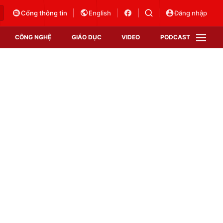
Cổng thông tin
English
Đăng nhập
CÔNG NGHỆ
GIÁO DỤC
VIDEO
PODCAST
VTV Money
VTV Thể thao
VTV Sức khoẻ
Bất động sản
Thị trường 24h
Tấm lòng Việt
Vươn mình bằng AI
VTV4
VTV8
VTV9
Lịch phát sóng
Giao lưu trực tuyến
Sự kiện