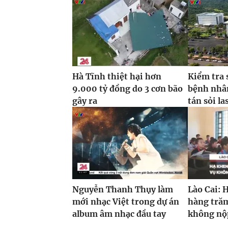
Hà Tĩnh thiệt hại hơn
Kiểm tra 
9.000 tỷ đồng do 3 cơn bão
bệnh nhâ
gây ra
tán sỏi la
Nguyễn Thanh Thụy làm
Lào Cai: 
mới nhạc Việt trong dự án
hàng trăm
album âm nhạc đầu tay
không nộp