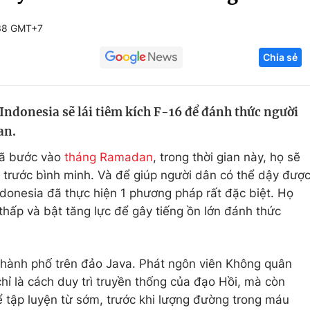
Góc ảnh
:38 GMT+7
Chia sẻ
Giáo dục
Công nghệ
Tuyển sinh
Hitech Công ng
ndonesia sẽ lái tiêm kích F-16 để đánh thức người
Học trực tuyến
Sản phẩm
an.
g
Thị trường
đã bước vào
tháng Ramadan
, trong thời gian này, họ sẽ
Tư vấn
 trước bình minh. Và để giúp người dân có thể dậy đượ
donesia đã thực hiện 1 phương pháp rất đặc biệt. Họ
 thấp và bật tăng lực để gây tiếng ồn lớn đánh thức
thành phố trên đảo Java. Phát ngôn viên Không quân
hỉ là cách duy trì truyền thống của đạo Hồi, mà còn
 tập luyện từ sớm, trước khi lượng đường trong máu