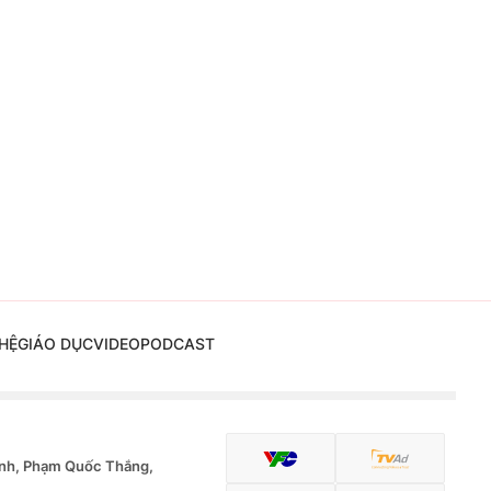
HỆ
GIÁO DỤC
VIDEO
PODCAST
nh, Phạm Quốc Thắng,