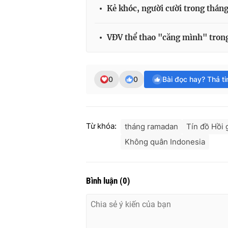
Kẻ khóc, người cười trong thán
VĐV thể thao "căng mình" tron
0
0
Bài đọc hay? Thả t
Từ khóa:
tháng ramadan
Tín đồ Hồi 
Không quân Indonesia
Bình luận
(
0
)