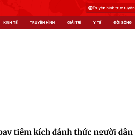
Truyền hình trực tuyến
KINH TẾ
TRUYỀN HÌNH
GIẢI TRÍ
Y TẾ
ĐỜI SỐNG
Pháp luật
Y tế
Truyền hình
Multimedia
Phim VTV
Video
Hậu trường
Shorts video
Nhân vật
Podcast
Khán giả
EMagazine
Giải sao mai
Photo
ay tiêm kích đánh thức người dân
Infographic