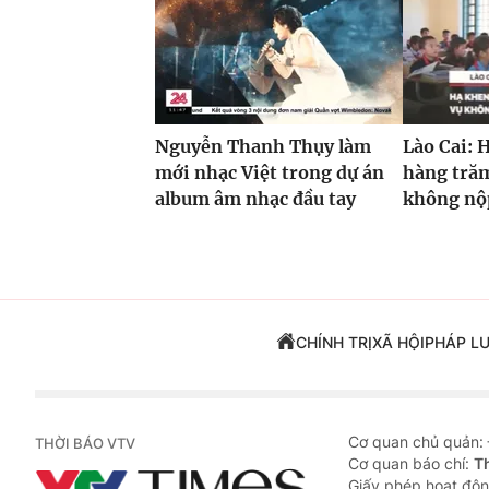
Nguyễn Thanh Thụy làm
Lào Cai: 
mới nhạc Việt trong dự án
hàng trăm
album âm nhạc đầu tay
không nộp
CHÍNH TRỊ
XÃ HỘI
PHÁP L
Cơ quan chủ quản:
THỜI BÁO VTV
Cơ quan báo chí:
T
Giấy phép hoạt độn