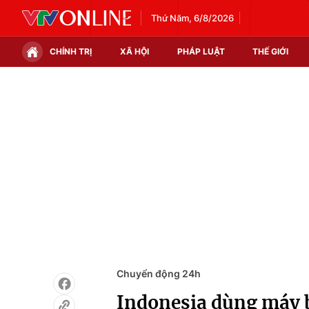
Thứ Năm, 6/8/2026
CHÍNH TRỊ
XÃ HỘI
PHÁP LUẬT
THẾ GIỚI
Chính trị
Xã hội
Thế giới
Kinh tế
Tin tức
Tài chính
Thế giới đó đây
Thị trường
Câu chuyện quốc tế
Góc doanh nghiệp
Dữ liệu và đời sống
Chuyển động 24h
Indonesia dùng máy b