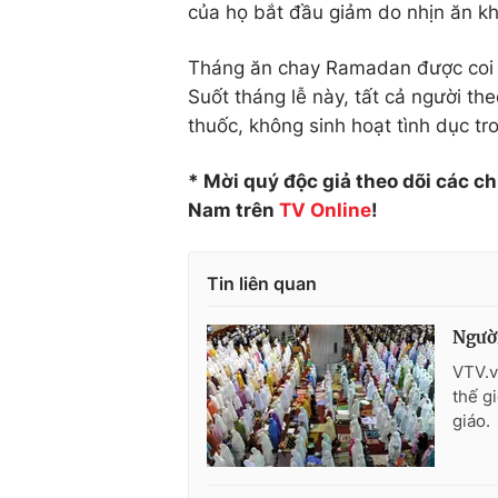
của họ bắt đầu giảm do nhịn ăn k
Tháng ăn chay Ramadan được coi là
Suốt tháng lễ này, tất cả người t
thuốc, không sinh hoạt tình dục tr
* Mời quý độc giả theo dõi các c
Nam trên
TV Online
!
Tin liên quan
Người
VTV.v
thế g
giáo.