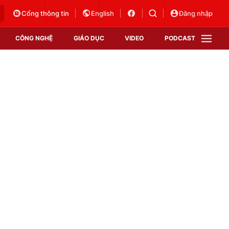
Cổng thông tin
English
Đăng nhập
CÔNG NGHỆ
GIÁO DỤC
VIDEO
PODCAST
VTV Money
VTV Thể thao
VTV Sức khoẻ
Bất động sản
Thị trường 24h
Tấm lòng Việt
Vươn mình bằng AI
VTV4
VTV8
VTV9
Lịch phát sóng
Giao lưu trực tuyến
Sự kiện