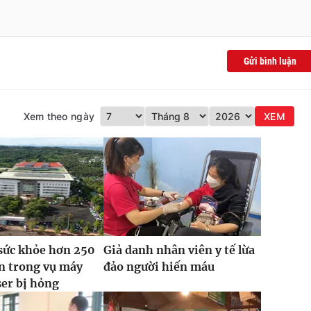
Gửi bình luận
Xem theo ngày
XEM
sức khỏe hơn 250
Giả danh nhân viên y tế lừa
n trong vụ máy
đảo người hiến máu
ser bị hỏng