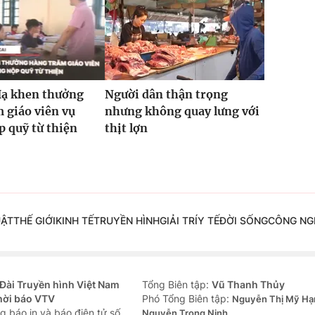
Hạ khen thưởng
Người dân thận trọng
 giáo viên vụ
nhưng không quay lưng với
 quỹ từ thiện
thịt lợn
UẬT
THẾ GIỚI
KINH TẾ
TRUYỀN HÌNH
GIẢI TRÍ
Y TẾ
ĐỜI SỐNG
CÔNG NG
Đài Truyền hình Việt Nam
Tổng Biên tập:
Vũ Thanh Thủy
hời báo VTV
Phó Tổng Biên tập:
Nguyễn Thị Mỹ Hạ
g báo in và báo điện tử số
Nguyễn Trọng Ninh