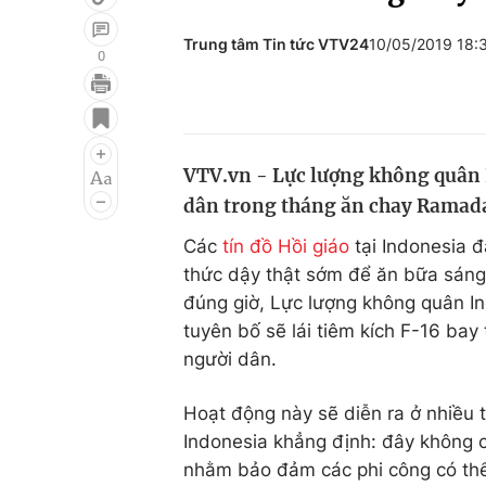
Trung tâm Tin tức VTV24
10/05/2019 18
0
Giải trí
Đời sống
Điện ảnh
Du lịch
VTV.vn - Lực lượng không quân I
Âm nhạc
Làm đẹp
dân trong tháng ăn chay Ramad
Sao
Chất lượng cuộc sốn
Các
tín đồ Hồi giáo
tại Indonesia 
thức dậy thật sớm để ăn bữa sáng
đúng giờ, Lực lượng không quân In
tuyên bố sẽ lái tiêm kích F-16 bay
người dân.
Hoạt động này sẽ diễn ra ở nhiều 
Indonesia khẳng định: đây không c
nhằm bảo đảm các phi công có thể