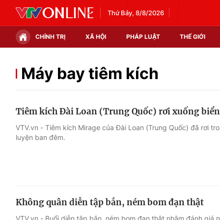
Thứ Bảy, 8/8/2026
CHÍNH TRỊ
XÃ HỘI
PHÁP LUẬT
THẾ GIỚI
Chính trị
Xã hội
Máy bay tiêm kích
Thế giới
Kinh tế
Tiêm kích Đài Loan (Trung Quốc) rơi xuống biển
Tin tức
Tài chính
VTV.vn - Tiêm kích Mirage của Đài Loan (Trung Quốc) đã rơi tr
luyện ban đêm.
Thế giới đó đây
Thị trường
Câu chuyện quốc tế
Góc doanh nghiệp
Dữ liệu và đời sống
Không quân diễn tập bắn, ném bom đạn thật
VTV.vn - Buổi diễn tập bắn, ném bom đạn thật nhằm đánh giá nă