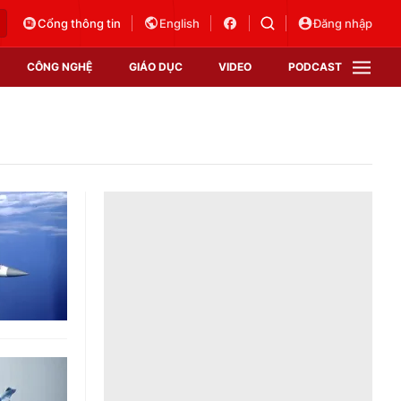
Cổng thông tin
English
Đăng nhập
CÔNG NGHỆ
GIÁO DỤC
VIDEO
PODCAST
VTV Money
VTV Thể thao
VTV Sức khoẻ
Bất động sản
Thị trường 24h
Tấm lòng Việt
Vươn mình bằng AI
VTV4
VTV8
VTV9
Lịch phát sóng
Giao lưu trực tuyến
Sự kiện