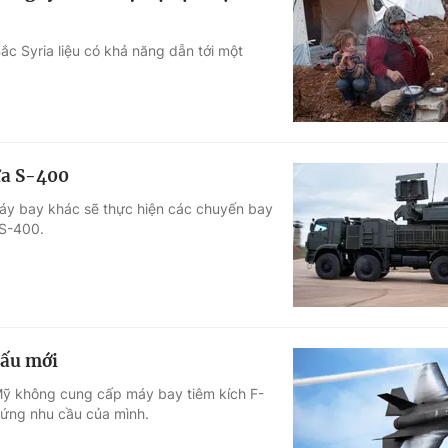
ắc Syria liệu có khả năng dẫn tới một
ửa S-400
áy bay khác sẽ thực hiện các chuyến bay
 S-400.
đấu mới
Mỹ không cung cấp máy bay tiêm kích F-
 ứng nhu cầu của mình.