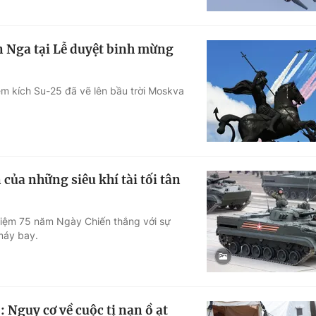
 Nga tại Lễ duyệt binh mừng
êm kích Su-25 đã vẽ lên bầu trời Moskva
của những siêu khí tài tối tân
niệm 75 năm Ngày Chiến thắng với sự
 máy bay.
 Nguy cơ về cuộc tị nạn ồ ạt