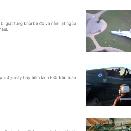
ị giật tung khỏi bệ đỡ và nằm lật ngửa
hael.
hi đội máy bay tiêm kích F35 trên toàn