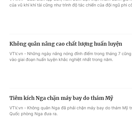
của vũ khí khí tài cũng như trình độ tác chiến của đội ngũ phi c
Giải trí
Đời sống
Điện ảnh
Du lịch
Không quân nâng cao chất lượng huấn luyện
Âm nhạc
Làm đẹp
VTV.vn - Những ngày nắng nóng đỉnh điểm trong tháng 7 cũng 
vào giai đoạn huấn luyện khắc nghiệt nhất trong năm.
Sao
Chất lượng cuộc sốn
Tiêm kích Nga chặn máy bay do thám Mỹ
VTV.vn - Không quân Nga đã phải chặn máy bay do thám Mỹ tr
Quốc phòng Nga đưa ra.