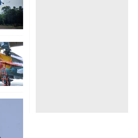
Liên hệ toà soạn
hệ tương lai