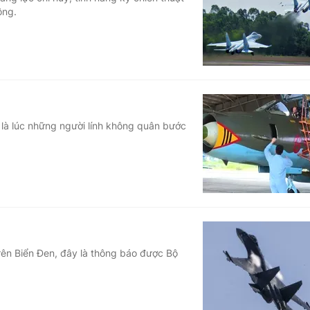
ông.
Góc ảnh
Giáo dục
Công nghệ
Tuyển sinh
Hitech Công ng
Học trực tuyến
Sản phẩm
là lúc những người lính không quân bước
g
Thị trường
Tư vấn
ên Biển Đen, đây là thông báo được Bộ