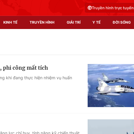
Truyền hình trực tuyến
KINH TẾ
TRUYỀN HÌNH
GIẢI TRÍ
Y TẾ
ĐỜI SỐNG
Pháp luật
Y tế
Truyền hình
Multimedia
, phi công mất tích
Phim VTV
Video
ong khi đang thực hiện nhiệm vụ huấn
Hậu trường
Shorts video
Nhân vật
Podcast
Khán giả
EMagazine
Giải sao mai
Photo
Infographic
ng lực chỉ huy, tính năng kỹ chiến thuật