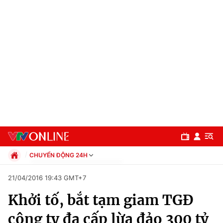
CHUYỂN ĐỘNG 24H
Chính trị
21/04/2016 19:43 GMT+7
Xã hội
Khởi tố, bắt tạm giam TGĐ
Pháp luật
Chuyên mục
Kinh tế
công ty đa cấp lừa đảo 300 tỷ
Thể thao