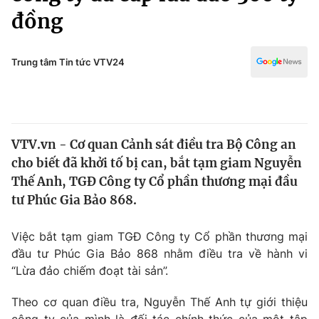
Chính trị
đồng
Truyền hình
Văn hóa - Giải trí
Xã hội
Y tế
Trung tâm Tin tức VTV24
Đời sống
Pháp luật
Công nghệ
Giáo dục
Y tế
VTV.vn - Cơ quan Cảnh sát điều tra Bộ Công an
cho biết đã khởi tố bị can, bắt tạm giam Nguyễn
Thế giới
Thế Anh, TGĐ Công ty Cổ phần thương mại đầu
Tin tức
tư Phúc Gia Bảo 868.
Kinh tế
Thế giới đó đây
Việc bắt tạm giam TGĐ Công ty Cổ phần thương mại
Tài chính
Dữ liệu và đời sống
đầu tư Phúc Gia Bảo 868 nhằm điều tra về hành vi
Câu chuyện quốc tế
Thị trường
“Lừa đảo chiếm đoạt tài sản”.
Truyền hình
Góc doanh nghiệp
Theo cơ quan điều tra, Nguyễn Thế Anh tự giới thiệu