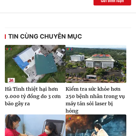
Gửi bình luận
Ðiện thoại Thời báo VTV:
024.66 897 897
Email:
toasoan@vtv.vn
Liên hệ quảng cáo:
024-7300.7108
TIN CÙNG CHUYÊN MỤC
Hà Tĩnh thiệt hại hơn
Kiểm tra sức khỏe hơn
9.000 tỷ đồng do 3 cơn
250 bệnh nhân trong vụ
bão gây ra
máy tán sỏi laser bị
® Cấm sao chép dưới mọi hình thức nếu không có sự chấp
hỏng
thuận bằng văn bản. Ghi rõ nguồn VTV.vn khi phát hành lại
thông tin từ website này.