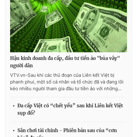
Photo
Infographic
Video
Shorts video
VTV Money
VTV Thể thao
Hậu kinh doanh đa cấp, đầu tư tiền ảo "bủa vây"
VTV Sức khoẻ
Bất động sản
người dân
VTV.vn-Sau khi các thủ đoạn của Liên kết Việt bị
Thị trường 24h
Tấm lòng Việt
phanh phui, một số cá nhân và tổ chức đã và đang lôi
kéo nhiều người tham gia đầu tư tiền ảo với những...
VTV4
Vươn mình bằng AI
Đa cấp Việt có “chết yểu” sau khi Liên kết Việt
sụp đổ?
VTV9
VTV8
Sân chơi tài chính - Phiên bản sau của “cơn
Liên hệ tòa soạn
English