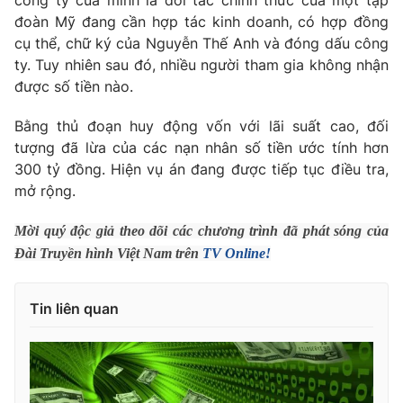
công ty của mình là đối tác chính thức của một tập
Phim VTV
Giải trí
đoàn Mỹ đang cần hợp tác kinh doanh, có hợp đồng
Hậu trường
cụ thể, chữ ký của Nguyễn Thế Anh và đóng dấu công
Điện ảnh
ty. Tuy nhiên sau đó, nhiều người tham gia không nhận
Đời sống
Nhân vật
được số tiền nào.
Âm nhạc
Du lịch
Khán giả
Giáo dục
Bằng thủ đoạn huy động vốn với lãi suất cao, đối
Sao
Làm đẹp
tượng đã lừa của các nạn nhân số tiền ước tính hơn
Giải sao mai
Tuyển sinh
300 tỷ đồng. Hiện vụ án đang được tiếp tục điều tra,
Công nghệ
Chất lượng cuộc sống
mở rộng.
Học trực tuyến
Hitech Công nghệ tương lai
Giao lưu trực tuyến
Mời quý độc giả theo dõi các chương trình đã phát sóng của
Sản phẩm
Đài Truyền hình Việt Nam trên
TV Online!
Lịch phát sóng
Thị trường
Tin liên quan
Tư vấn
Chuyên mục khác
Emagazine
Podcast