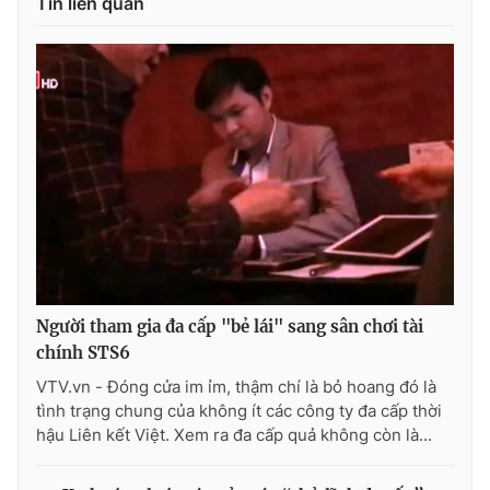
Tin liên quan
Photo
Infographic
Video
Shorts video
VTV Money
VTV Thể thao
VTV Sức khoẻ
Bất động sản
Thị trường 24h
Tấm lòng Việt
Người tham gia đa cấp "bẻ lái" sang sân chơi tài
VTV4
Vươn mình bằng AI
chính STS6
VTV.vn - Đóng cửa im ỉm, thậm chí là bỏ hoang đó là
tình trạng chung của không ít các công ty đa cấp thời
VTV9
VTV8
hậu Liên kết Việt. Xem ra đa cấp quả không còn là...
Liên hệ tòa soạn
English