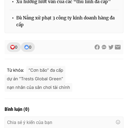
Xu hướng lướt ván của các “thủ lĩnh đa cấp”
Đà Nẵng xử phạt 3 công ty kinh doanh hàng đa
cấp
THỜI BÁO VTV
0
0
Theo dõi báo trên
Từ khóa:
“Cơn bão” đa cấp
Cơ quan chủ quản:
Đài Truyền hình Việt Nam
dự án “Trests Global Green”
Cơ quan báo chí:
Thời báo VTV
nạn nhân của sân chơi tài chính
Giấy phép hoạt động báo in và báo điện tử số 483/GP-BTTTT
cấp ngày 29/12/2023
Tổng Biên tập:
Vũ Thanh Thủy
Bình luận
(
0
)
Phó Tổng Biên tập:
Nguyễn Thị Mỹ Hạnh, Phạm Quốc Thắng,
Nguyễn Trọng Ninh
Tổng đài VTV:
024.38 355 931 - 024.38 355 932