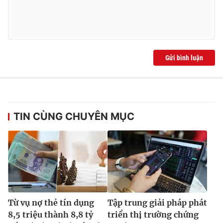
Ðiện thoại Thời báo VTV:
024.66 897 897
Email:
toasoan@vtv.vn
Liên hệ quảng cáo:
024-7300.7108
Gửi bình luận
TIN CÙNG CHUYÊN MỤC
® Cấm sao chép dưới mọi hình thức nếu không có sự chấp
thuận bằng văn bản. Ghi rõ nguồn VTV.vn khi phát hành lại
thông tin từ website này.
Từ vụ nợ thẻ tín dụng
Tập trung giải pháp phát
8,5 triệu thành 8,8 tỷ
triển thị trường chứng