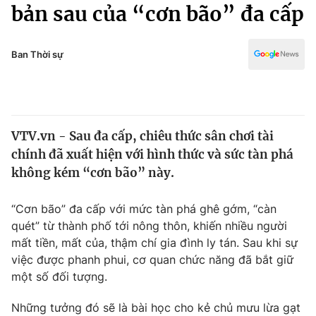
Chính trị
bản sau của “cơn bão” đa cấp
Truyền hình
Văn hóa - Giải trí
Xã hội
Y tế
Ban Thời sự
Đời sống
Pháp luật
Công nghệ
Giáo dục
Y tế
VTV.vn - Sau đa cấp, chiêu thức sân chơi tài
chính đã xuất hiện với hình thức và sức tàn phá
Thế giới
không kém “cơn bão” này.
Tin tức
Kinh tế
“Cơn bão” đa cấp với mức tàn phá ghê gớm, “càn
Thế giới đó đây
quét” từ thành phố tới nông thôn, khiến nhiều người
Tài chính
mất tiền, mất của, thậm chí gia đình ly tán. Sau khi sự
Dữ liệu và đời sống
Câu chuyện quốc tế
việc được phanh phui, cơ quan chức năng đã bắt giữ
Thị trường
một số đối tượng.
Truyền hình
Góc doanh nghiệp
Những tưởng đó sẽ là bài học cho kẻ chủ mưu lừa gạt