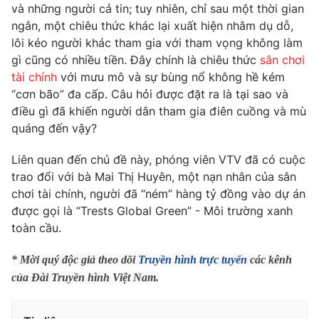
Phim VTV
và những người cả tin; tuy nhiên, chỉ sau một thời gian
Giải trí
ngắn, một chiêu thức khác lại xuất hiện nhằm dụ dỗ,
Hậu trường
lôi kéo người khác tham gia với tham vọng không làm
Điện ảnh
Đời sống
gì cũng có nhiều tiền. Đây chính là chiêu thức
sân chơi
Nhân vật
Âm nhạc
tài chính
với mưu mô và sự bùng nổ không hề kém
Du lịch
Khán giả
“cơn bão” đa cấp. Câu hỏi được đặt ra là tại sao và
Giáo dục
Sao
điều gì đã khiến người dân tham gia điên cuồng và mù
Làm đẹp
Giải sao mai
Tuyển sinh
quáng đến vậy?
Công nghệ
Chất lượng cuộc sống
Học trực tuyến
Liên quan đến chủ đề này, phóng viên VTV đã có cuộc
Hitech Công nghệ tương lai
trao đổi với bà Mai Thị Huyên, một nạn nhân của sân
Giao lưu trực tuyến
chơi tài chính, người đã “ném” hàng tỷ đồng vào dự án
Sản phẩm
được gọi là “Trests Global Green” - Môi trường xanh
Lịch phát sóng
Thị trường
toàn cầu.
Tư vấn
* Mời quý độc giả theo dõi
Truyền hình trực tuyến
các kênh
Chuyên mục khác
của Đài Truyền hình Việt Nam.
Emagazine
Podcast