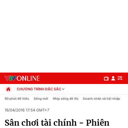
CHƯƠNG TRÌNH ĐẶC SẮC
Chính trị
90 phút để hiểu
Sống mới
Nhịp sống đô thị
Doanh nhân và hội nhập
C
Xã hội
16/04/2016 17:54 GMT+7
Pháp luật
Chuyên mục
Kinh tế
Sân chơi tài chính - Phiên
Thể thao