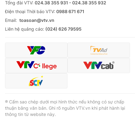
Tổng đài VTV:
024.38 355 931 - 024.38 355 932
Ðiện thoại Thời báo VTV:
0988 671 671
Email:
toasoan@vtv.vn
Liên hệ quảng cáo:
(024) 626 79595
® Cấm sao chép dưới mọi hình thức nếu không có sự chấp
thuận bằng văn bản. Ghi rõ nguồn VTV.vn khi phát hành lại
thông tin từ website này.