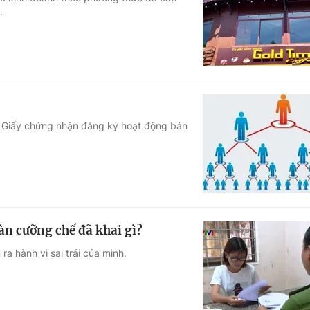
.
Góc ảnh
Giáo dục
Công nghệ
Tuyển sinh
Hitech Công ng
Học trực tuyến
Sản phẩm
ó Giấy chứng nhận đăng ký hoạt động bán
g
Thị trường
Tư vấn
àn cưỡng chế đã khai gì?
a hành vi sai trái của mình.