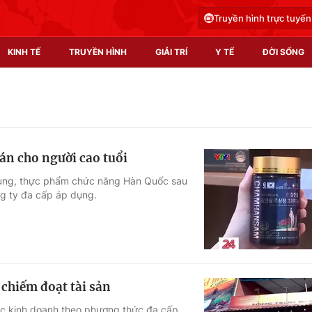
Truyền hình trực tuyến
KINH TẾ
TRUYỀN HÌNH
GIẢI TRÍ
Y TẾ
ĐỜI SỐNG
Pháp luật
Y tế
Truyền hình
Multimedia
án cho người cao tuổi
Phim VTV
Video
sung, thực phẩm chức năng Hàn Quốc sau
ng ty đa cấp áp dụng.
Hậu trường
Shorts video
Nhân vật
Podcast
Khán giả
EMagazine
Giải sao mai
Photo
chiếm đoạt tài sản
Infographic
c kinh doanh theo phương thức đa cấp