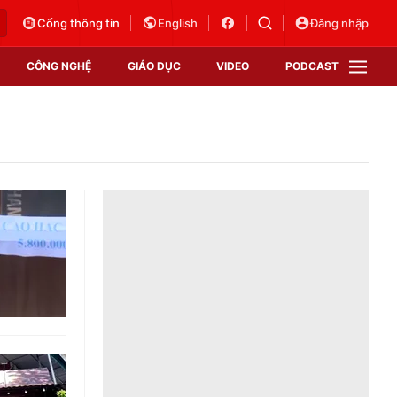
Cổng thông tin
English
Đăng nhập
CÔNG NGHỆ
GIÁO DỤC
VIDEO
PODCAST
VTV Money
VTV Thể thao
VTV Sức khoẻ
Bất động sản
Thị trường 24h
Tấm lòng Việt
Vươn mình bằng AI
VTV4
VTV8
VTV9
Lịch phát sóng
Giao lưu trực tuyến
Sự kiện