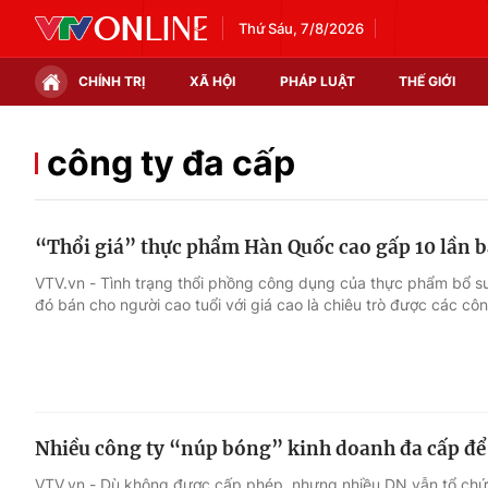
Thứ Sáu, 7/8/2026
CHÍNH TRỊ
XÃ HỘI
PHÁP LUẬT
THẾ GIỚI
Chính trị
Xã hội
công ty đa cấp
Thế giới
Kinh tế
“Thổi giá” thực phẩm Hàn Quốc cao gấp 10 lần b
Tin tức
Tài chính
VTV.vn - Tình trạng thổi phồng công dụng của thực phẩm bổ 
đó bán cho người cao tuổi với giá cao là chiêu trò được các cô
Thế giới đó đây
Thị trường
Câu chuyện quốc tế
Góc doanh nghiệp
Dữ liệu và đời sống
Nhiều công ty “núp bóng” kinh doanh đa cấp để 
VTV.vn - Dù không được cấp phép, nhưng nhiều DN vẫn tổ chứ