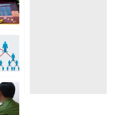
Liên hệ toà soạn
hệ tương lai