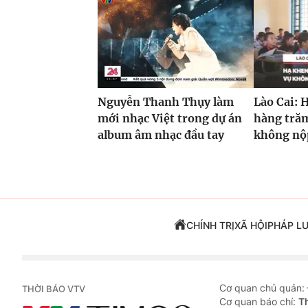
Nguyễn Thanh Thụy làm
Lào Cai: 
mới nhạc Việt trong dự án
hàng trăm
album âm nhạc đầu tay
không nộp
CHÍNH TRỊ
XÃ HỘI
PHÁP L
Cơ quan chủ quản:
THỜI BÁO VTV
Cơ quan báo chí:
T