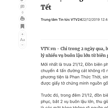
Tết
0
Trung tâm Tin tức VTV24
22/12/2019 12:
Giải trí
Đời sống
Điện ảnh
Du lịch
Âm nhạc
Làm đẹp
VTV.vn - Chỉ trong 2 ngày qua, 
Sao
Chất lượng cuộc sốn
lý nhiều vụ buôn lậu lớn từ biên
Mới nhất là trưa 21/12, Đồn biên p
chuyển 4 tấn đường cát không rõ n
phương tiện là Phan Thức Thời, s
được giấy tờ chứng minh nguồn gố
Trước đó, trong đêm 21/12, đồn b
phục, bắt 2 vụ buôn lậu lớn, thu g
là các mặt hàng không rõ nguồn gố