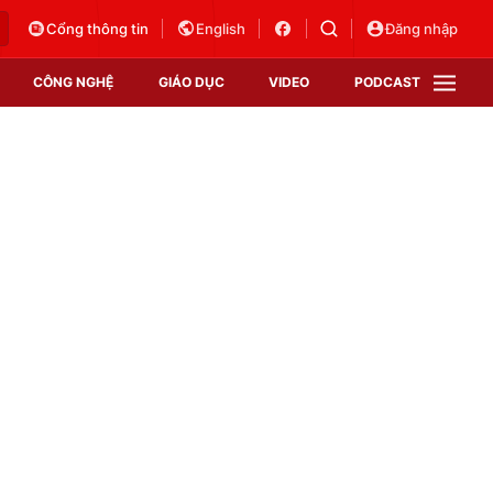
Cổng thông tin
English
Đăng nhập
CÔNG NGHỆ
GIÁO DỤC
VIDEO
PODCAST
VTV Money
VTV Thể thao
VTV Sức khoẻ
Bất động sản
Thị trường 24h
Tấm lòng Việt
Vươn mình bằng AI
VTV4
VTV8
VTV9
Lịch phát sóng
Giao lưu trực tuyến
Sự kiện