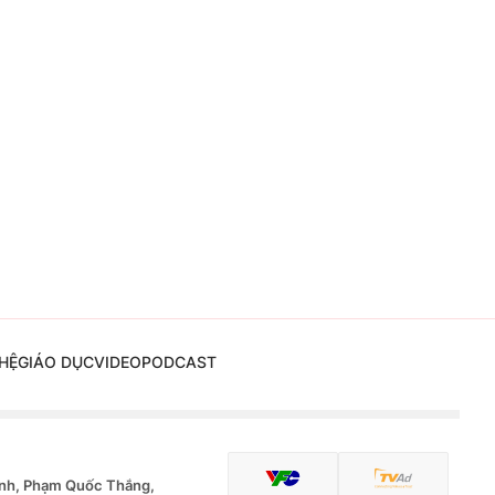
HỆ
GIÁO DỤC
VIDEO
PODCAST
nh, Phạm Quốc Thắng,