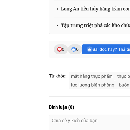
Long An tiêu hủy hàng trăm con
Tập trung triệt phá các kho ch
0
0
Bài đọc hay? Thả t
Từ khóa:
mặt hàng thực phẩm
thực 
lực lượng biên phòng
buôn 
Bình luận
(
0
)