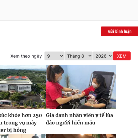
Gửi bình luận
Xem theo ngày
XEM
sức khỏe hơn 250
Giả danh nhân viên y tế lừa
n trong vụ máy
đảo người hiến máu
ser bị hỏng