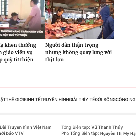
Hạ khen thưởng
Người dân thận trọng
 giáo viên vụ
nhưng không quay lưng với
 quỹ từ thiện
thịt lợn
UẬT
THẾ GIỚI
KINH TẾ
TRUYỀN HÌNH
GIẢI TRÍ
Y TẾ
ĐỜI SỐNG
CÔNG NG
Đài Truyền hình Việt Nam
Tổng Biên tập:
Vũ Thanh Thủy
hời báo VTV
Phó Tổng Biên tập:
Nguyễn Thị Mỹ Hạ