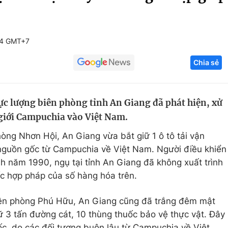
Góc ảnh
44 GMT+7
Giáo dục
Công nghệ
Chia sẻ
Tuyển sinh
Hitech Công ng
Học trực tuyến
Sản phẩm
lực lượng biên phòng tỉnh An Giang đã phát hiện, xử
g
Thị trường
 giới Campuchia vào Việt Nam.
Tư vấn
hòng Nhơn Hội, An Giang vừa bắt giữ 1 ô tô tải vận
guồn gốc từ Campuchia về Việt Nam. Người điều khiển
inh năm 1990, ngụ tại tỉnh An Giang đã không xuất trình
c hợp pháp của số hàng hóa trên.
iên phòng Phú Hữu, An Giang cũng đã trắng đêm mật
iữ 3 tấn đường cát, 10 thùng thuốc bảo vệ thực vật. Đây
c, do các đối tượng buôn lậu từ Campuchia về Việt