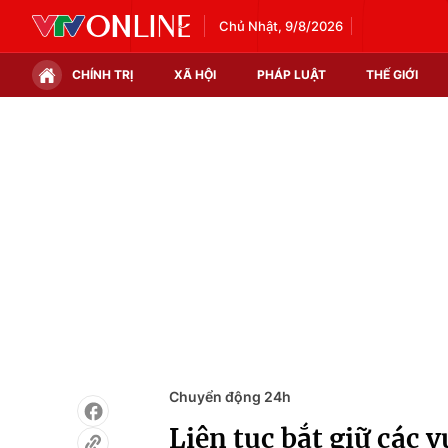
Chủ Nhật, 9/8/2026
CHÍNH TRỊ
XÃ HỘI
PHÁP LUẬT
THẾ GIỚI
Chính trị
Xã hội
Thế giới
Kinh tế
Tin tức
Tài chính
Thế giới đó đây
Thị trường
Câu chuyện quốc tế
Góc doanh nghiệp
Dữ liệu và đời sống
Chuyển động 24h
Liên tục bắt giữ các 