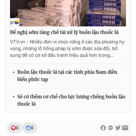
Photo
Infographic
Video
Shorts video
Đề nghị sớm tăng chế tài xử lý buôn lậu thuốc lá
VTV.vn - Nhiều đơn vị chức năng ở các địa phương hy
VTV Money
VTV Thể thao
vọng, những lỗ hổng pháp lý sớm được sửa đổi, bổ
sung để có cơ sở đấu tranh hiệu quả hơn trong...
VTV Sức khoẻ
Bất động sản
Buôn lậu thuốc lá tại các tỉnh phía Nam diễn
biến phức tạp
Thị trường 24h
Tấm lòng Việt
Sẽ có thêm cơ chế cho lực lượng chống buôn lậu
VTV4
Vươn mình bằng AI
thuốc lá
VTV9
VTV8
0
0
Liên hệ tòa soạn
English