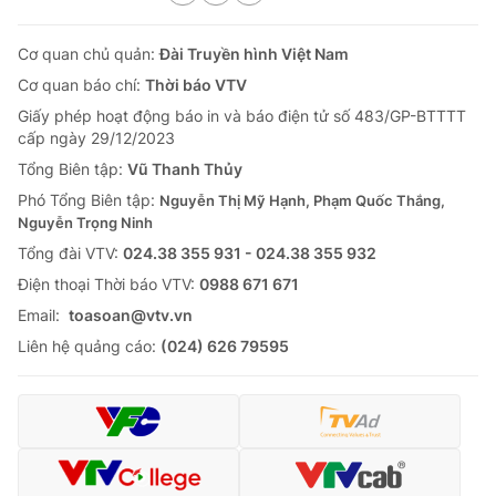
Cơ quan chủ quản:
Đài Truyền hình Việt Nam
Cơ quan báo chí:
Thời báo VTV
Giấy phép hoạt động báo in và báo điện tử số 483/GP-BTTTT
cấp ngày 29/12/2023
Tổng Biên tập:
Vũ Thanh Thủy
Phó Tổng Biên tập:
Nguyễn Thị Mỹ Hạnh, Phạm Quốc Thắng,
Nguyễn Trọng Ninh
Tổng đài VTV:
024.38 355 931 - 024.38 355 932
Ðiện thoại Thời báo VTV:
0988 671 671
Email:
toasoan@vtv.vn
Liên hệ quảng cáo:
(024) 626 79595