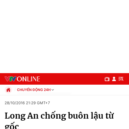
CHUYỂN ĐỘNG 24H
Chính trị
28/10/2016 21:29 GMT+7
Xã hội
Long An chống buôn lậu từ
Pháp luật
Chuyên mục
Kinh tế
gốc
Thể thao