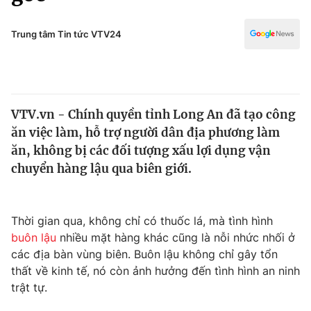
Chính trị
Truyền hình
Văn hóa - Giải trí
Trung tâm Tin tức VTV24
Xã hội
Y tế
Đời sống
Pháp luật
Công nghệ
Giáo dục
VTV.vn - Chính quyền tỉnh Long An đã tạo công
Y tế
ăn việc làm, hỗ trợ người dân địa phương làm
ăn, không bị các đối tượng xấu lợi dụng vận
Thế giới
chuyển hàng lậu qua biên giới.
Tin tức
Kinh tế
Thời gian qua, không chỉ có thuốc lá, mà tình hình
Thế giới đó đây
Tài chính
buôn lậu
nhiều mặt hàng khác cũng là nỗi nhức nhối ở
Dữ liệu và đời sống
Câu chuyện quốc tế
các địa bàn vùng biên. Buôn lậu không chỉ gây tổn
Thị trường
thất về kinh tế, nó còn ảnh hưởng đến tình hình an ninh
Truyền hình
trật tự.
Góc doanh nghiệp