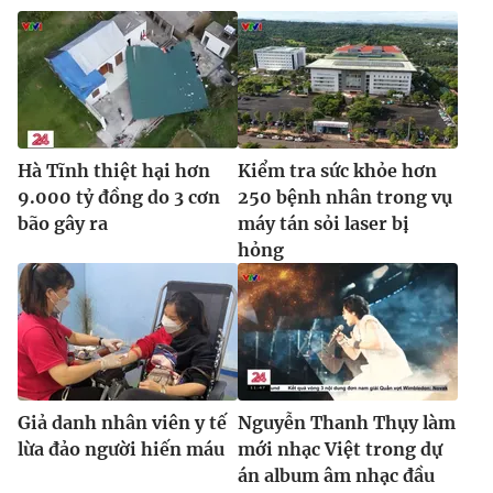
Ðiện thoại Thời báo VTV:
024.66 897 897
Email:
toasoan@vtv.vn
Liên hệ quảng cáo:
024-7300.7108
Hà Tĩnh thiệt hại hơn
Kiểm tra sức khỏe hơn
9.000 tỷ đồng do 3 cơn
250 bệnh nhân trong vụ
bão gây ra
máy tán sỏi laser bị
hỏng
® Cấm sao chép dưới mọi hình thức nếu không có sự chấp
thuận bằng văn bản. Ghi rõ nguồn VTV.vn khi phát hành lại
Giả danh nhân viên y tế
Nguyễn Thanh Thụy làm
thông tin từ website này.
lừa đảo người hiến máu
mới nhạc Việt trong dự
án album âm nhạc đầu