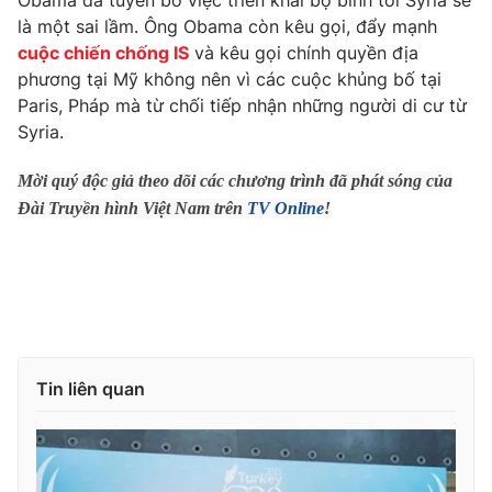
Obama đã tuyên bố việc triển khai bộ binh tới Syria sẽ
Phim VTV
Giải trí
là một sai lầm. Ông Obama còn kêu gọi, đẩy mạnh
Hậu trường
cuộc chiến chống IS
và kêu gọi chính quyền địa
Điện ảnh
phương tại Mỹ không nên vì các cuộc khủng bố tại
Đời sống
Nhân vật
Paris, Pháp mà từ chối tiếp nhận những người di cư từ
Âm nhạc
Syria.
Du lịch
Khán giả
Giáo dục
Sao
Làm đẹp
Giải sao mai
Mời quý độc giả theo dõi các chương trình đã phát sóng của
Tuyển sinh
Đài Truyền hình Việt Nam trên
TV Online
!
Công nghệ
Chất lượng cuộc sống
Học trực tuyến
Hitech Công nghệ tương lai
Giao lưu trực tuyến
Sản phẩm
Lịch phát sóng
Thị trường
Tin liên quan
Tư vấn
Chuyên mục khác
Emagazine
Podcast