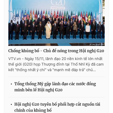
Photo
Infographic
Video
Shorts video
VTV Money
VTV Thể thao
Chống khủng bố - Chủ đề nóng trong Hội nghị G20
VTV Sức khoẻ
Bất động sản
VTV.vn - Ngày 15/11, lãnh đạo 20 nền kinh tế lớn nhất
thế giới (G20) họp Thượng đỉnh tại Thổ Nhĩ Kỳ đã cam
Thị trường 24h
Tấm lòng Việt
kết "thống nhất ý chí" và "mạnh mẽ đáp trả" chủ...
VTV4
Vươn mình bằng AI
Tổng thống Mỹ gặp lãnh đạo các nước đồng
minh bên lề Hội nghị G20
VTV9
VTV8
Hội nghị G20 tuyên bố phối hợp cắt nguồn tài
chính của khủng bố
Liên hệ tòa soạn
English