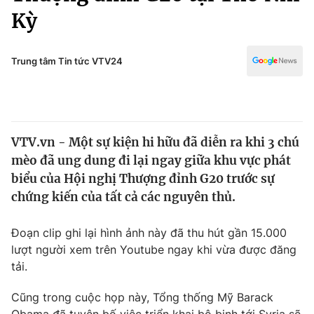
Chính trị
Kỳ
Truyền hình
Văn hóa - Giải trí
Xã hội
Y tế
Trung tâm Tin tức VTV24
Đời sống
Pháp luật
Công nghệ
Giáo dục
Y tế
VTV.vn - Một sự kiện hi hữu đã diễn ra khi 3 chú
mèo đã ung dung đi lại ngay giữa khu vực phát
Thế giới
biểu của Hội nghị Thượng đỉnh G20 trước sự
Tin tức
chứng kiến của tất cả các nguyên thủ.
Kinh tế
Thế giới đó đây
Đoạn clip ghi lại hình ảnh này đã thu hút gần 15.000
Tài chính
Dữ liệu và đời sống
lượt người xem trên Youtube ngay khi vừa được đăng
Câu chuyện quốc tế
Thị trường
tải.
Truyền hình
Góc doanh nghiệp
Cũng trong cuộc họp này, Tổng thống Mỹ Barack