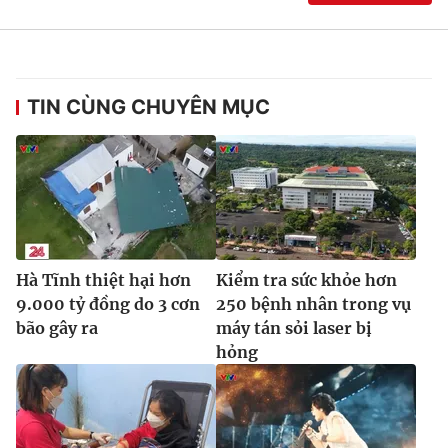
Ðiện thoại Thời báo VTV:
024.66 897 897
Email:
toasoan@vtv.vn
Liên hệ quảng cáo:
024-7300.7108
TIN CÙNG CHUYÊN MỤC
Hà Tĩnh thiệt hại hơn
Kiểm tra sức khỏe hơn
9.000 tỷ đồng do 3 cơn
250 bệnh nhân trong vụ
bão gây ra
máy tán sỏi laser bị
® Cấm sao chép dưới mọi hình thức nếu không có sự chấp
hỏng
thuận bằng văn bản. Ghi rõ nguồn VTV.vn khi phát hành lại
thông tin từ website này.