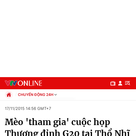
CHUYỂN ĐỘNG 24H
Chính trị
17/11/2015 14:56 GMT+7
Xã hội
Mèo 'tham gia' cuộc họp
Pháp luật
Chuyên mục
Kinh tế
Thượng đỉnh G20 tại Thổ Nhĩ
Thể thao