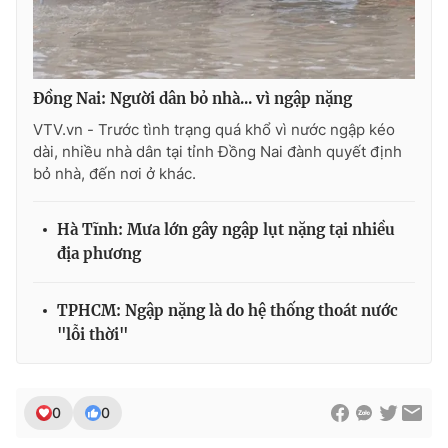
Photo
Infographic
Video
Shorts video
Đồng Nai: Người dân bỏ nhà... vì ngập nặng
VTV.vn - Trước tình trạng quá khổ vì nước ngập kéo
VTV Money
VTV Thể thao
dài, nhiều nhà dân tại tỉnh Đồng Nai đành quyết định
bỏ nhà, đến nơi ở khác.
VTV Sức khoẻ
Bất động sản
Hà Tĩnh: Mưa lớn gây ngập lụt nặng tại nhiều
địa phương
Thị trường 24h
Tấm lòng Việt
TPHCM: Ngập nặng là do hệ thống thoát nước
VTV4
Vươn mình bằng AI
"lỗi thời"
VTV9
VTV8
0
0
Liên hệ tòa soạn
English