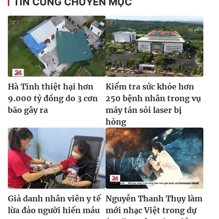
TIN CÙNG CHUYÊN MỤC
Ðiện thoại Thời báo VTV:
024.66 897 897
Email:
toasoan@vtv.vn
Liên hệ quảng cáo:
024-7300.7108
Hà Tĩnh thiệt hại hơn
Kiểm tra sức khỏe hơn
9.000 tỷ đồng do 3 cơn
250 bệnh nhân trong vụ
bão gây ra
máy tán sỏi laser bị
hỏng
® Cấm sao chép dưới mọi hình thức nếu không có sự chấp
thuận bằng văn bản. Ghi rõ nguồn VTV.vn khi phát hành lại
thông tin từ website này.
Giả danh nhân viên y tế
Nguyễn Thanh Thụy làm
lừa đảo người hiến máu
mới nhạc Việt trong dự