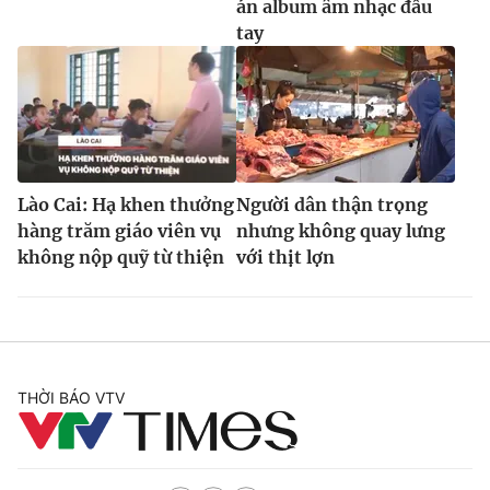
án album âm nhạc đầu
tay
Lào Cai: Hạ khen thưởng
Người dân thận trọng
hàng trăm giáo viên vụ
nhưng không quay lưng
không nộp quỹ từ thiện
với thịt lợn
THỜI BÁO VTV