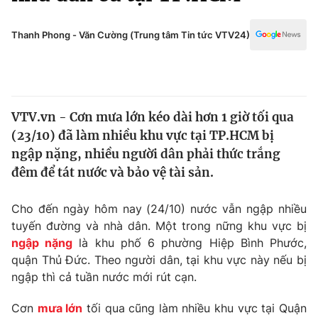
Chính trị
Truyền hình
Văn hóa - Giải trí
Thanh Phong - Văn Cường (Trung tâm Tin tức VTV24)
Xã hội
Y tế
Đời sống
Pháp luật
Công nghệ
Giáo dục
VTV.vn - Cơn mưa lớn kéo dài hơn 1 giờ tối qua
Y tế
(23/10) đã làm nhiều khu vực tại TP.HCM bị
ngập nặng, nhiều người dân phải thức trắng
Thế giới
đêm để tát nước và bảo vệ tài sản.
Tin tức
Cho đến ngày hôm nay (24/10) nước vẫn ngập nhiều
Kinh tế
tuyến đường và nhà dân. Một trong nững khu vực bị
Thế giới đó đây
Tài chính
ngập nặng
là khu phố 6 phường Hiệp Bình Phước,
Dữ liệu và đời sống
Câu chuyện quốc tế
quận Thủ Đức. Theo người dân, tại khu vực này nếu bị
Thị trường
ngập thì cả tuần nước mới rút cạn.
Truyền hình
Góc doanh nghiệp
Cơn
mưa lớn
tối qua cũng làm nhiều khu vực tại Quận