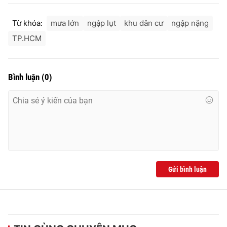
Từ khóa:
mưa lớn
ngập lụt
khu dân cư
ngập nặng
TP.HCM
THỜI BÁO VTV
Bình luận
(
0
)
Theo dõi báo trên
Cơ quan chủ quản:
Đài Truyền hình Việt Nam
Cơ quan báo chí:
Thời báo VTV
Giấy phép hoạt động báo in và báo điện tử số 483/GP-BTTTT
cấp ngày 29/12/2023
Gửi bình luận
Tổng Biên tập:
Vũ Thanh Thủy
Phó Tổng Biên tập:
Nguyễn Thị Mỹ Hạnh, Phạm Quốc Thắng,
Nguyễn Trọng Ninh
Tổng đài VTV:
024.38 355 931 - 024.38 355 932