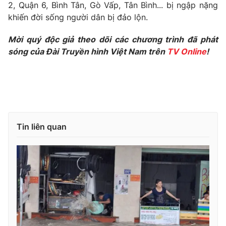
Phim VTV
2, Quận 6, Bình Tân, Gò Vấp, Tân Bình... bị ngập nặng
Giải trí
khiến đời sống người dân bị đảo lộn.
Hậu trường
Điện ảnh
Mời quý độc giả theo dõi các chương trình đã phát
Đời sống
Nhân vật
sóng của Đài Truyền hình Việt Nam trên
TV Online
!
Âm nhạc
Du lịch
Khán giả
Giáo dục
Sao
Làm đẹp
Giải sao mai
Tuyển sinh
Công nghệ
Chất lượng cuộc sống
Học trực tuyến
Hitech Công nghệ tương lai
Tin liên quan
Giao lưu trực tuyến
Sản phẩm
Lịch phát sóng
Thị trường
Tư vấn
Chuyên mục khác
Emagazine
Podcast