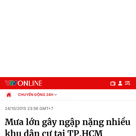
CHUYỂN ĐỘNG 24H
Chính trị
24/10/2015 23:56 GMT+7
Xã hội
Mưa lớn gây ngập nặng nhiều
Pháp luật
Chuyên mục
Kinh tế
khu dân cư tại TP.HCM
Thể thao