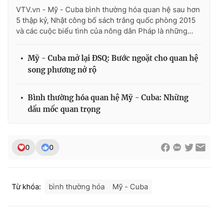
VTV.vn - Mỹ - Cuba bình thường hóa quan hệ sau hơn
Photo
Infographic
5 thập kỷ, Nhật công bố sách trắng quốc phòng 2015
và các cuộc biểu tình của nông dân Pháp là những...
Video
Shorts video
Mỹ - Cuba mở lại ĐSQ: Bước ngoặt cho quan hệ
song phương nở rộ
VTV Money
VTV Thể thao
Bình thường hóa quan hệ Mỹ - Cuba: Những
VTV Sức khoẻ
Bất động sản
dấu mốc quan trọng
Thị trường 24h
Tấm lòng Việt
0
0
VTV4
Vươn mình bằng AI
VTV9
VTV8
Từ khóa:
bình thường hóa
Mỹ - Cuba
Liên hệ tòa soạn
English