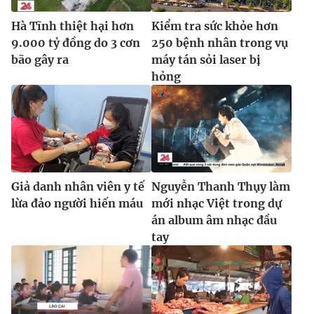
Ðiện thoại Thời báo VTV:
024.66 897 897
Hà Tĩnh thiệt hại hơn
Kiểm tra sức khỏe hơn
Email:
toasoan@vtv.vn
9.000 tỷ đồng do 3 cơn
250 bệnh nhân trong vụ
Liên hệ quảng cáo:
024-7300.7108
bão gây ra
máy tán sỏi laser bị
hỏng
Giả danh nhân viên y tế
Nguyễn Thanh Thụy làm
lừa đảo người hiến máu
mới nhạc Việt trong dự
án album âm nhạc đầu
tay
® Cấm sao chép dưới mọi hình thức nếu không có sự chấp
thuận bằng văn bản. Ghi rõ nguồn VTV.vn khi phát hành lại
thông tin từ website này.