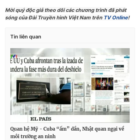
Phim VTV
Giải trí
Mời quý độc giả theo dõi các chương trình đã phát
Hậu trường
sóng của Đài Truyền hình Việt Nam trên
TV Online
!
Điện ảnh
Đời sống
Nhân vật
Âm nhạc
Tin liên quan
Du lịch
Khán giả
Giáo dục
Sao
Làm đẹp
Giải sao mai
Tuyển sinh
Công nghệ
Chất lượng cuộc sống
Học trực tuyến
Hitech Công nghệ tương lai
Giao lưu trực tuyến
Sản phẩm
Lịch phát sóng
Thị trường
Tư vấn
Chuyên mục khác
Quan hệ Mỹ - Cuba “ấm” dần, Nhật quan ngại về
Emagazine
Podcast
môi trường an ninh