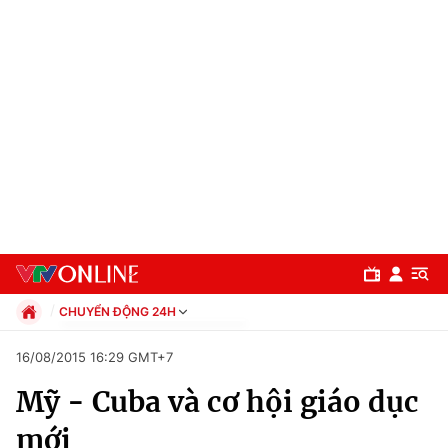
CHUYỂN ĐỘNG 24H
Chính trị
16/08/2015 16:29 GMT+7
Xã hội
Mỹ - Cuba và cơ hội giáo dục
Pháp luật
Chuyên mục
Kinh tế
mới
Thể thao