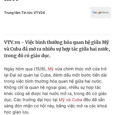
Chính trị
Truyền hình
Văn hóa - Giải trí
Trung tâm Tin tức VTV24
Xã hội
Y tế
Đời sống
Pháp luật
Công nghệ
Giáo dục
VTV.vn - Việc bình thường hóa quan hệ giữa Mỹ
Y tế
và Cuba đã mở ra nhiều sự hợp tác giữa hai nước,
trong đó có giáo dục.
Thế giới
Ngày hôm qua (15/8),
Mỹ
vừa chính thức mở cửa trở
Tin tức
lại Đại sứ quán tại Cuba, đánh dấu một bước tiến dài
Kinh tế
trong việc bình thường hóa quan hệ giữa hai nước.
Thế giới đó đây
Tài chính
Không chỉ là quan hệ ngoại giao, nhiều sự hợp tác
Dữ liệu và đời sống
Câu chuyện quốc tế
khác cũng sẽ được hai nước mở ra, trong đó có giáo
Thị trường
dục. Các trường đại học tại
Mỹ và Cuba
đều đã sẵn
Truyền hình
sàng đón nhận cơ hội này, bằng việc mở ra các khoá
Góc doanh nghiệp
học giao lưu.