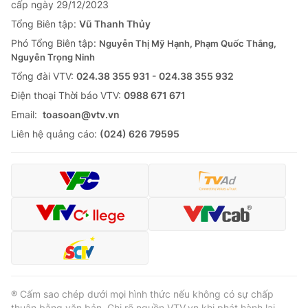
cấp ngày 29/12/2023
Tổng Biên tập:
Vũ Thanh Thủy
Phó Tổng Biên tập:
Nguyễn Thị Mỹ Hạnh, Phạm Quốc Thắng,
Nguyễn Trọng Ninh
Tổng đài VTV:
024.38 355 931 - 024.38 355 932
Ðiện thoại Thời báo VTV:
0988 671 671
Email:
toasoan@vtv.vn
Liên hệ quảng cáo:
(024) 626 79595
® Cấm sao chép dưới mọi hình thức nếu không có sự chấp
thuận bằng văn bản. Ghi rõ nguồn VTV.vn khi phát hành lại