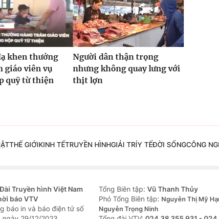
Hạ khen thưởng
Người dân thận trọng
 giáo viên vụ
nhưng không quay lưng với
 quỹ từ thiện
thịt lợn
UẬT
THẾ GIỚI
KINH TẾ
TRUYỀN HÌNH
GIẢI TRÍ
Y TẾ
ĐỜI SỐNG
CÔNG NG
Đài Truyền hình Việt Nam
Tổng Biên tập:
Vũ Thanh Thủy
hời báo VTV
Phó Tổng Biên tập:
Nguyễn Thị Mỹ Hạ
g báo in và báo điện tử số
Nguyễn Trọng Ninh
 ngày 29/12/2023
Tổng đài VTV:
024.38 355 931 - 024