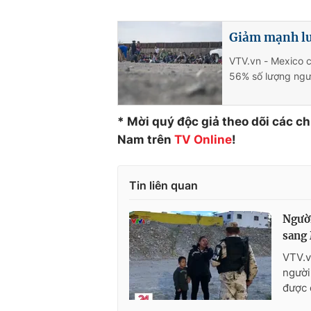
Giảm mạnh lư
VTV.vn - Mexico 
56% số lượng ngư
* Mời quý độc giả theo dõi các c
Nam trên
TV Online
!
Tin liên quan
Người
sang
VTV.v
người
được 