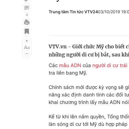
Trung tâm Tin tức VTV24
03/10/2019 19:
0
Giải trí
Đời sống
Điện ảnh
Du lịch
VTV.vn - Giới chức Mỹ cho biết 
Âm nhạc
Làm đẹp
những người di cư bị bắt, sau kh
Sao
Chất lượng cuộc sốn
Các
mẫu ADN
của
người di cư trái
tra liên bang Mỹ.
Chính sách mới được kỳ vọng sẽ gi
năng xác định danh tính các đối tư
khai chương trình lấy mẫu ADN nói 
Kể từ khi lên nắm quyền, Tổng th
làn sóng di cư tới Mỹ dù hợp pháp