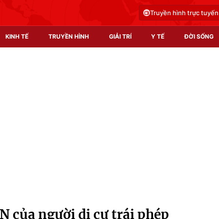
Truyền hình trực tuyến
KINH TẾ
TRUYỀN HÌNH
GIẢI TRÍ
Y TẾ
ĐỜI SỐNG
Pháp luật
Y tế
Truyền hình
Multimedia
Phim VTV
Video
Hậu trường
Shorts video
Nhân vật
Podcast
Khán giả
EMagazine
Giải sao mai
Photo
N của người di cư trái phép
Infographic