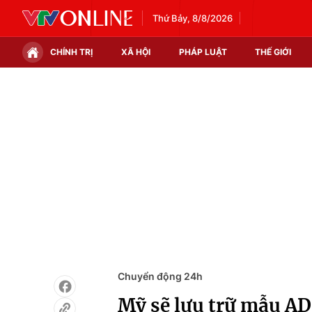
Thứ Bảy, 8/8/2026
CHÍNH TRỊ
XÃ HỘI
PHÁP LUẬT
THẾ GIỚI
Chính trị
Xã hội
Thế giới
Kinh tế
Tin tức
Tài chính
Thế giới đó đây
Thị trường
Câu chuyện quốc tế
Góc doanh nghiệp
Dữ liệu và đời sống
Chuyển động 24h
Mỹ sẽ lưu trữ mẫu AD