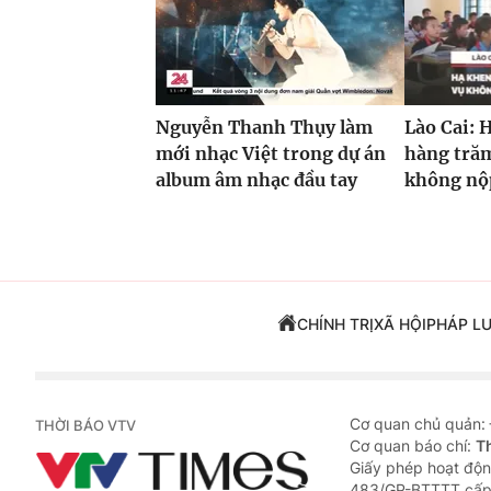
Nguyễn Thanh Thụy làm
Lào Cai: 
mới nhạc Việt trong dự án
hàng trăm
album âm nhạc đầu tay
không nộp
CHÍNH TRỊ
XÃ HỘI
PHÁP L
Cơ quan chủ quản:
THỜI BÁO VTV
Cơ quan báo chí:
T
Giấy phép hoạt độn
483/GP-BTTTT cấp