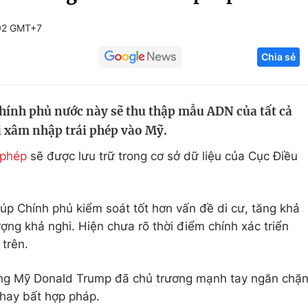
Góc ảnh
02 GMT+7
Chia sẻ
Giáo dục
Công nghệ
Tuyển sinh
Hitech Công ng
chính phủ nước này sẽ thu thập mẫu ADN của tất cả
Học trực tuyến
Sản phẩm
i xâm nhập trái phép vào Mỹ.
g
Thị trường
 phép
sẽ được lưu trữ trong cơ sở dữ liệu của Cục Điều
Tư vấn
úp Chính phủ kiểm soát tốt hơn vấn đề di cư, tăng khả
ợng khả nghi. Hiện chưa rõ thời điểm chính xác triển
trên.
ống Mỹ Donald Trump đã chủ trương mạnh tay ngăn chặ
 hay bất hợp pháp.