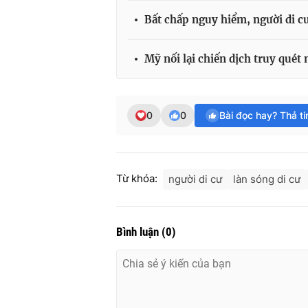
Bất chấp nguy hiểm, người di c
Mỹ nối lại chiến dịch truy quét 
0
0
Bài đọc hay? Thả t
Từ khóa:
người di cư
làn sóng di cư
Bình luận
(
0
)