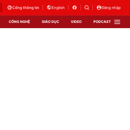
Cổng thông tin
English
Đăng nhập
CÔNG NGHỆ
GIÁO DỤC
VIDEO
PODCAST
VTV Money
VTV Thể thao
VTV Sức khoẻ
Bất động sản
Thị trường 24h
Tấm lòng Việt
Vươn mình bằng AI
VTV4
VTV8
VTV9
Lịch phát sóng
Giao lưu trực tuyến
Sự kiện