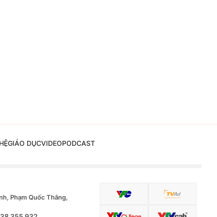
HỆ
GIÁO DỤC
VIDEO
PODCAST
nh, Phạm Quốc Thắng,
.38 355 932