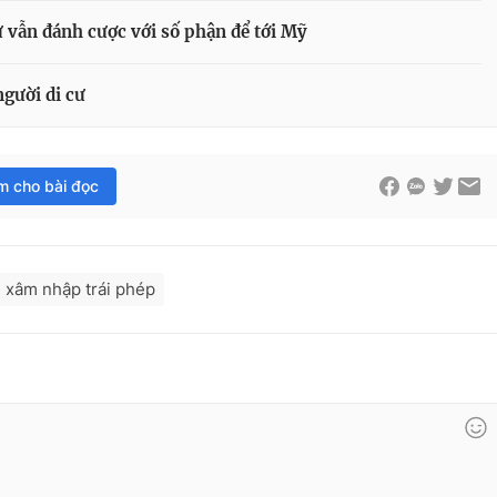
ư vẫn đánh cược với số phận để tới Mỹ
người di cư
im cho bài đọc
xâm nhập trái phép