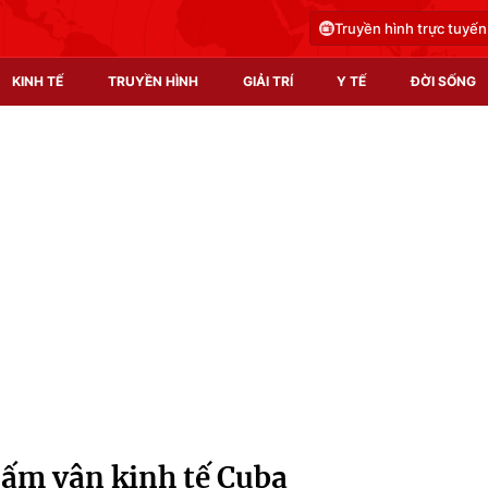
Truyền hình trực tuyến
KINH TẾ
TRUYỀN HÌNH
GIẢI TRÍ
Y TẾ
ĐỜI SỐNG
Pháp luật
Y tế
Truyền hình
Multimedia
Phim VTV
Video
Hậu trường
Shorts video
Nhân vật
Podcast
Khán giả
EMagazine
Giải sao mai
Photo
cấm vận kinh tế Cuba
Infographic