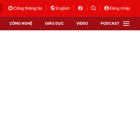
Cổng thông tin
English
Đăng nhập
CÔNG NGHỆ
GIÁO DỤC
VIDEO
PODCAST
VTV Money
VTV Thể thao
VTV Sức khoẻ
Bất động sản
Thị trường 24h
Tấm lòng Việt
Vươn mình bằng AI
VTV4
VTV8
VTV9
Lịch phát sóng
Giao lưu trực tuyến
Sự kiện