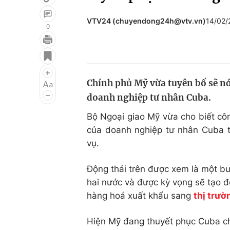
VTV24 (chuyendong24h@vtv.vn)
14/02/
0
Giải trí
Đời sống
Điện ảnh
Du lịch
Chính phủ Mỹ vừa tuyên bố sẽ nớ
Âm nhạc
Làm đẹp
doanh nghiệp tư nhân Cuba.
Sao
Chất lượng cuộc sốn
Bộ Ngoại giao Mỹ vừa cho biết c
của doanh nghiệp tư nhân Cuba tr
vụ.
Động thái trên được xem là một bư
hai nước và được kỳ vọng sẽ tạo đ
hàng hoá xuất khẩu sang
thị trư
Hiện Mỹ đang thuyết phục Cuba ch