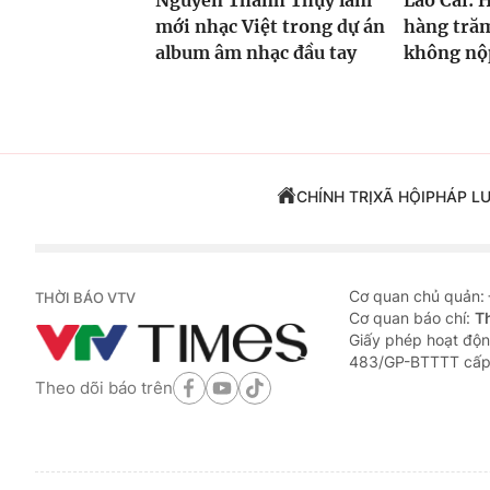
Nguyễn Thanh Thụy làm
Lào Cai: 
mới nhạc Việt trong dự án
hàng trăm
album âm nhạc đầu tay
không nộp
CHÍNH TRỊ
XÃ HỘI
PHÁP L
Cơ quan chủ quản:
THỜI BÁO VTV
Cơ quan báo chí:
T
Giấy phép hoạt độn
483/GP-BTTTT cấp
Theo dõi báo trên