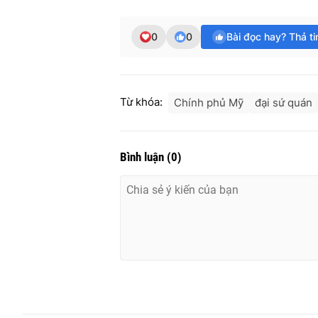
0
0
Bài đọc hay? Thả t
Từ khóa:
Chính phủ Mỹ
đại sứ quán
Bình luận
(
0
)