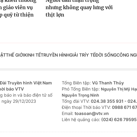
Hạ khen thưởng
Người dân thận trọng
 giáo viên vụ
nhưng không quay lưng với
 quỹ từ thiện
thịt lợn
UẬT
THẾ GIỚI
KINH TẾ
TRUYỀN HÌNH
GIẢI TRÍ
Y TẾ
ĐỜI SỐNG
CÔNG NG
Đài Truyền hình Việt Nam
Tổng Biên tập:
Vũ Thanh Thủy
hời báo VTV
Phó Tổng Biên tập:
Nguyễn Thị Mỹ Hạ
g báo in và báo điện tử số
Nguyễn Trọng Ninh
 ngày 29/12/2023
Tổng đài VTV:
024.38 355 931 - 024
Ðiện thoại Thời báo VTV:
0988 671 6
Email:
toasoan@vtv.vn
Liên hệ quảng cáo:
(024) 626 79595