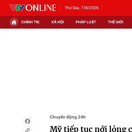
Thứ Sáu, 7/8/2026
CHÍNH TRỊ
XÃ HỘI
PHÁP LUẬT
THẾ GIỚI
Chính trị
Xã hội
Thế giới
Kinh tế
Tin tức
Tài chính
Thế giới đó đây
Thị trường
Câu chuyện quốc tế
Góc doanh nghiệp
Dữ liệu và đời sống
Chuyển động 24h
Mỹ tiếp tục nới lỏng 