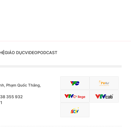
HỆ
GIÁO DỤC
VIDEO
PODCAST
nh, Phạm Quốc Thắng,
.38 355 932
71