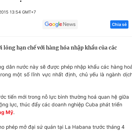
Góc ảnh
2015 13:54 GMT+7
Chia sẻ
Giáo dục
Công nghệ
Tuyển sinh
Hitech Công ng
i lỏng hạn chế với hàng hóa nhập khẩu của các
Học trực tuyến
Sản phẩm
g
Thị trường
ông dân nước này sẽ được phép nhập khẩu các hàng ho
Tư vấn
ong một số lĩnh vực nhất định, chủ yếu là ngành dịc
ớc tiến mới trong nỗ lực bình thường hoá quan hệ giữa
ộng lực, thúc đẩy các doanh nghiệp Cuba phát triển
ờng Mỹ
.
o phép mở đại sứ quán tại La Habana trước tháng 4