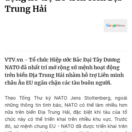
Chính trị
Trung Hải
Truyền hình
Văn hóa - Giải trí
Xã hội
Y tế
Đời sống
Pháp luật
Công nghệ
Giáo dục
Y tế
VTV.vn - Tổ chức Hiệp ước Bắc Đại Tây Dương
NATO đã nhất trí mở rộng sứ mệnh hoạt động
Thế giới
trên biển Địa Trung Hải nhằm hỗ trợ Liên minh
Tin tức
châu Âu EU ngăn chặn các tàu buôn người.
Kinh tế
Thế giới đó đây
Theo Tổng Thư ký NATO Jens Stoltenberg, ngoài
Tài chính
Dữ liệu và đời sống
những thông tin tình báo, NATO có thể làm nhiều hơn
Câu chuyện quốc tế
Thị trường
nữa trên biển Địa Trung Hải, đặc biệt khi tàu của tổ
chức này có thể triển khai trên nhiều khu vực. Trước
Truyền hình
Góc doanh nghiệp
đó, sứ mệnh chung EU - NATO đã được triển khai trên