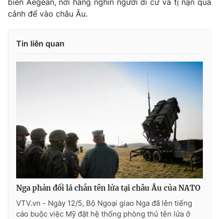
biển Aegean, nơi hàng nghìn người di cư và tị nạn quá
Phim VTV
Giải trí
cảnh để vào châu Âu.
Hậu trường
Điện ảnh
Đời sống
Nhân vật
Tin liên quan
Âm nhạc
Du lịch
Khán giả
Giáo dục
Sao
Làm đẹp
Giải sao mai
Tuyển sinh
Công nghệ
Chất lượng cuộc sống
Học trực tuyến
Hitech Công nghệ tương lai
Giao lưu trực tuyến
Sản phẩm
Lịch phát sóng
Thị trường
Tư vấn
Nga phản đối lá chắn tên lửa tại châu Âu của NATO
Chuyên mục khác
VTV.vn - Ngày 12/5, Bộ Ngoại giao Nga đã lên tiếng
Emagazine
Podcast
cáo buộc việc Mỹ đặt hệ thống phòng thủ tên lửa ở