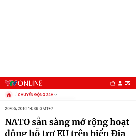
CHUYỂN ĐỘNG 24H
Chính trị
20/05/2016 14:36 GMT+7
Xã hội
NATO sẵn sàng mở rộng hoạt
Pháp luật
Chuyên mục
Kinh tế
động hỗ trợ EU trên biển Địa
Thể thao