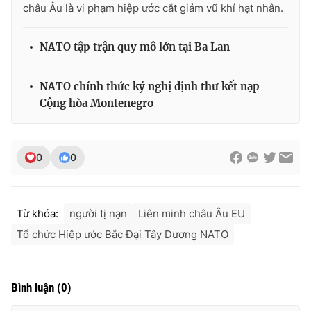
châu Âu là vi phạm hiệp ước cắt giảm vũ khí hạt nhân.
Photo
Infographic
NATO tập trận quy mô lớn tại Ba Lan
Video
Shorts video
NATO chính thức ký nghị định thư kết nạp
VTV Money
VTV Thể thao
Cộng hòa Montenegro
VTV Sức khoẻ
Bất động sản
0
0
Thị trường 24h
Tấm lòng Việt
Từ khóa:
người tị nạn
Liên minh châu Âu EU
VTV4
Vươn mình bằng AI
Tổ chức Hiệp ước Bắc Đại Tây Dương NATO
VTV9
VTV8
Bình luận
(
0
)
Liên hệ tòa soạn
English