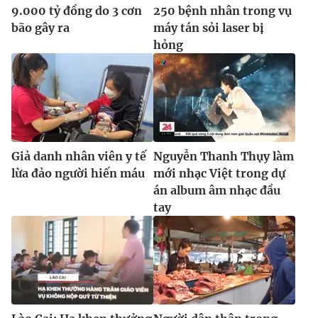
Ðiện thoại Thời báo VTV:
024.66 897 897
9.000 tỷ đồng do 3 cơn
250 bệnh nhân trong vụ
bão gây ra
máy tán sỏi laser bị
Email:
toasoan@vtv.vn
hỏng
Liên hệ quảng cáo:
024-7300.7108
Giả danh nhân viên y tế
Nguyễn Thanh Thụy làm
lừa đảo người hiến máu
mới nhạc Việt trong dự
án album âm nhạc đầu
tay
® Cấm sao chép dưới mọi hình thức nếu không có sự chấp
thuận bằng văn bản. Ghi rõ nguồn VTV.vn khi phát hành lại
thông tin từ website này.