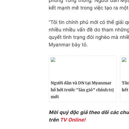
phòng Tổng thống. Người dân Mya
kết mạnh mẽ trong việc tạo ra một
“Tôi tin chính phủ mới có thể giải
nhiều nhiều vấn đề do tham những
quyết tình trạng đói nghèo mà nhi
Myanmar bày tỏ.
Người dân và DN tại Myanmar
Tâ
hồ hởi trước "làn gió" chính trị
kết
mới
Mời quý độc giả theo dõi các ch
trên
TV Online!