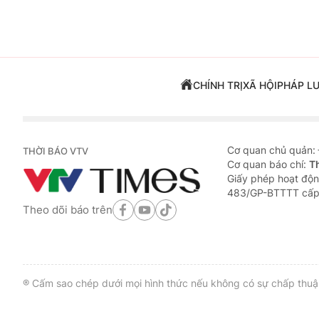
CHÍNH TRỊ
XÃ HỘI
PHÁP L
Cơ quan chủ quản:
THỜI BÁO VTV
Cơ quan báo chí:
T
Giấy phép hoạt độn
483/GP-BTTTT cấp
Theo dõi báo trên
® Cấm sao chép dưới mọi hình thức nếu không có sự chấp thuận 