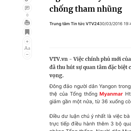
chống tham nhũng
0
Trung tâm Tin tức VTV24
30/03/2016 19
Giải trí
Đời sống
Điện ảnh
Du lịch
Âm nhạc
Làm đẹp
VTV.vn - Việc chính phủ mới củ
Sao
Chất lượng cuộc sốn
đã thu hút sự quan tâm đặc biệt
vọng.
Đông đảo người dân Yangon trong s
thệ của Tổng thống
Myanmar
Hti
giảm gần một nửa, từ 36 xuống còn
Điều dư luận chú ý nhất là việc bà
trực tiếp điều hành thêm 3 bộ qu