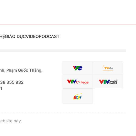
HỆ
GIÁO DỤC
VIDEO
PODCAST
nh, Phạm Quốc Thắng,
.38 355 932
71
ebsite này.