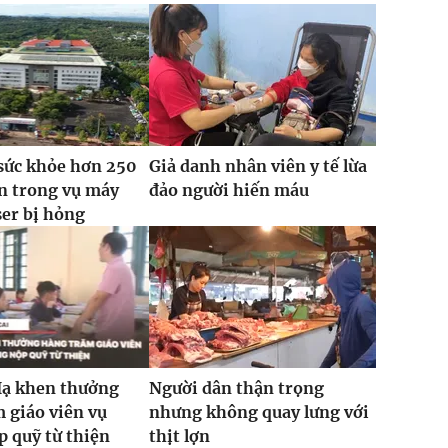
sức khỏe hơn 250
Giả danh nhân viên y tế lừa
n trong vụ máy
đảo người hiến máu
ser bị hỏng
Hạ khen thưởng
Người dân thận trọng
 giáo viên vụ
nhưng không quay lưng với
 quỹ từ thiện
thịt lợn