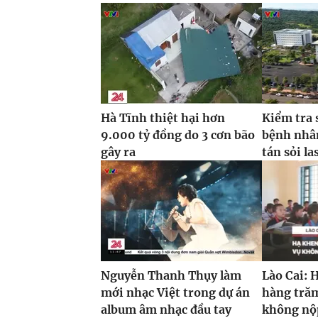
Hà Tĩnh thiệt hại hơn
Kiểm tra 
9.000 tỷ đồng do 3 cơn bão
bệnh nhâ
gây ra
tán sỏi la
Nguyễn Thanh Thụy làm
Lào Cai: 
mới nhạc Việt trong dự án
hàng trăm
album âm nhạc đầu tay
không nộp