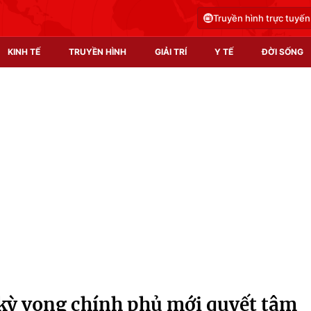
Truyền hình trực tuyến
KINH TẾ
TRUYỀN HÌNH
GIẢI TRÍ
Y TẾ
ĐỜI SỐNG
Pháp luật
Y tế
Truyền hình
Multimedia
Phim VTV
Video
Hậu trường
Shorts video
Nhân vật
Podcast
Khán giả
EMagazine
Giải sao mai
Photo
ỳ vọng chính phủ mới quyết tâm
Infographic