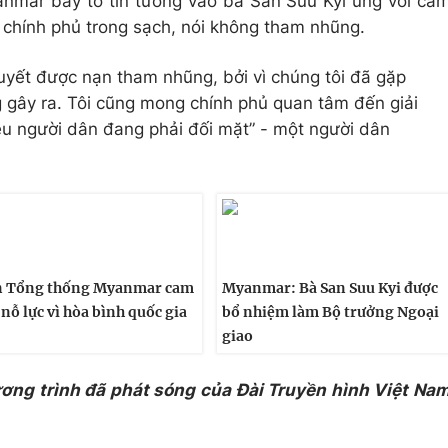
nmar bày tỏ tin tưởng vào bà San Suu Kyi ùng với ca
 chính phủ trong sạch, nói không tham nhũng.
 quyết được nạn tham nhũng, bởi vì chúng tôi đã gặp
 gây ra. Tôi cũng mong chính phủ quan tâm đến giải
ều người dân đang phải đối mặt” - một người dân
n Tổng thống Myanmar cam
Myanmar: Bà San Suu Kyi được
 nỗ lực vì hòa bình quốc gia
bổ nhiệm làm Bộ trưởng Ngoại
giao
ương trình đã phát sóng của Đài Truyền hình Việt Na