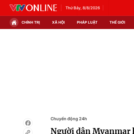
Thứ Bảy, 8/8/2026
CHÍNH TRỊ
XÃ HỘI
PHÁP LUẬT
THẾ GIỚI
Chính trị
Xã hội
Thế giới
Kinh tế
Tin tức
Tài chính
Thế giới đó đây
Thị trường
Câu chuyện quốc tế
Góc doanh nghiệp
Dữ liệu và đời sống
Chuyển động 24h
Người dân Myanmar k