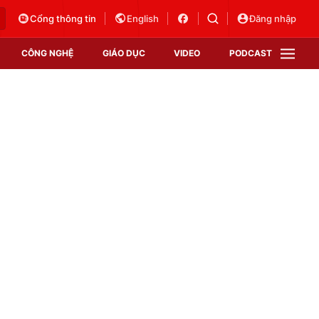
Cổng thông tin
English
Đăng nhập
CÔNG NGHỆ
GIÁO DỤC
VIDEO
PODCAST
VTV Money
VTV Thể thao
VTV Sức khoẻ
Bất động sản
Thị trường 24h
Tấm lòng Việt
Vươn mình bằng AI
VTV4
VTV8
VTV9
Lịch phát sóng
Giao lưu trực tuyến
Sự kiện