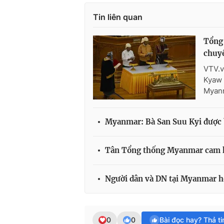
Tin liên quan
Tổng
chuyể
VTV.v
Kyaw 
Myanm
Myanmar: Bà San Suu Kyi được 
Tân Tổng thống Myanmar cam kế
Người dân và DN tại Myanmar hồ
0
0
Bài đọc hay? Thả t