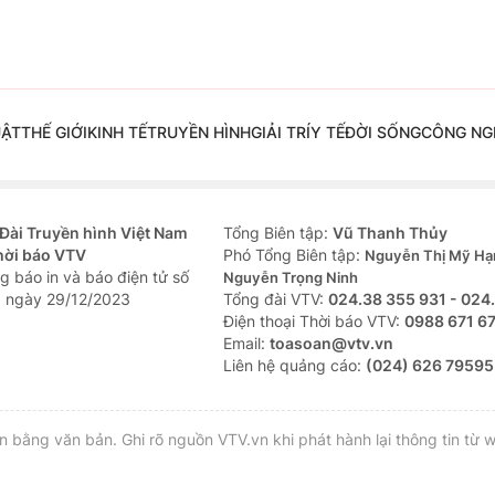
UẬT
THẾ GIỚI
KINH TẾ
TRUYỀN HÌNH
GIẢI TRÍ
Y TẾ
ĐỜI SỐNG
CÔNG NG
Đài Truyền hình Việt Nam
Tổng Biên tập:
Vũ Thanh Thủy
hời báo VTV
Phó Tổng Biên tập:
Nguyễn Thị Mỹ Hạ
g báo in và báo điện tử số
Nguyễn Trọng Ninh
 ngày 29/12/2023
Tổng đài VTV:
024.38 355 931 - 024
Ðiện thoại Thời báo VTV:
0988 671 6
Email:
toasoan@vtv.vn
Liên hệ quảng cáo:
(024) 626 79595
bằng văn bản. Ghi rõ nguồn VTV.vn khi phát hành lại thông tin từ w