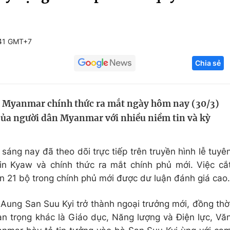
Góc ảnh
:41 GMT+7
Giáo dục
Công nghệ
Chia sẻ
Tuyển sinh
Hitech Công ng
Học trực tuyến
Sản phẩm
a Myanmar chính thức ra mắt ngày hôm nay (30/3)
g
Thị trường
 của người dân Myanmar với nhiều niềm tin và kỳ
Tư vấn
áng nay đã theo dõi trực tiếp trên truyền hình lễ tuyê
n Kyaw và chính thức ra mắt chính phủ mới. Việc cắ
 21 bộ trong chính phủ mới được dư luận đánh giá cao.
 Aung San Suu Kyi trở thành ngoại trưởng mới, đồng thờ
an trọng khác là Giáo dục, Năng lượng và Điện lực, Vă