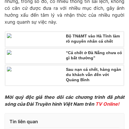
nhưng, trong số đó, có nhiều thông tin sai lệch, không
Phim VTV
Giải trí
có căn cứ được đưa ra với nhiều mục đích, gây ảnh
Hậu trường
hưởng xấu đến tâm lý và nhận thức của nhiều người
Điện ảnh
xung quanh sự việc này.
Đời sống
Nhân vật
Âm nhạc
Du lịch
Khán giả
Bộ TN&MT vào Hà Tĩnh làm
Giáo dục
Sao
rõ nguyên nhân cá chết
Làm đẹp
Giải sao mai
Tuyển sinh
“Cá chết ở Đà Nẵng chưa có
Công nghệ
Chất lượng cuộc sống
gì bất thường”
Học trực tuyến
Hitech Công nghệ tương lai
Sau nạn cá chết, hàng ngàn
Giao lưu trực tuyến
du khách vẫn đến với
Sản phẩm
Quảng Bình
Lịch phát sóng
Thị trường
Mời quý độc giả theo dõi các chương trình đã phát
Tư vấn
sóng của Đài Truyền hình Việt Nam trên
TV Online!
Chuyên mục khác
Emagazine
Tin liên quan
Podcast