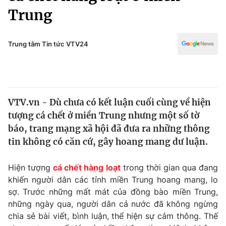
Chính trị
Trung
Truyền hình
Văn hóa - Giải trí
Xã hội
Y tế
Trung tâm Tin tức VTV24
Đời sống
Pháp luật
Công nghệ
Giáo dục
Y tế
VTV.vn - Dù chưa có kết luận cuối cùng về hiện
tượng cá chết ở miền Trung nhưng một số tờ
Thế giới
báo, trang mạng xã hội đã đưa ra những thông
Tin tức
tin không có căn cứ, gây hoang mang dư luận.
Kinh tế
Thế giới đó đây
Hiện tượng
cá chết hàng loạt
trong thời gian qua đang
Tài chính
Dữ liệu và đời sống
khiến người dân các tỉnh miền Trung hoang mang, lo
Câu chuyện quốc tế
Thị trường
sợ. Trước những mất mát của đồng bào miền Trung,
những ngày qua, người dân cả nước đã không ngừng
Truyền hình
Góc doanh nghiệp
chia sẻ bài viết, bình luận, thể hiện sự cảm thông. Thế