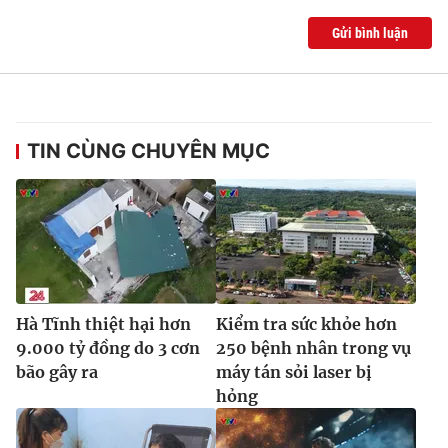
Ðiện thoại Thời báo VTV:
024.66 897 897
Gửi bình luận
Email:
toasoan@vtv.vn
Liên hệ quảng cáo:
024-7300.7108
TIN CÙNG CHUYÊN MỤC
Hà Tĩnh thiệt hại hơn
Kiểm tra sức khỏe hơn
9.000 tỷ đồng do 3 cơn
250 bệnh nhân trong vụ
® Cấm sao chép dưới mọi hình thức nếu không có sự chấp
thuận bằng văn bản. Ghi rõ nguồn VTV.vn khi phát hành lại
bão gây ra
máy tán sỏi laser bị
thông tin từ website này.
hỏng