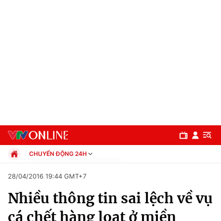
CHUYỂN ĐỘNG 24H
Chính trị
28/04/2016 19:44 GMT+7
Xã hội
Nhiều thông tin sai lệch về vụ
Pháp luật
Chuyên mục
Kinh tế
cá chết hàng loạt ở miền
Thể thao