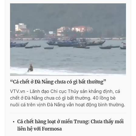
Photo
Infographic
Video
Shorts video
VTV Money
VTV Thể thao
VTV Sức khoẻ
Bất động sản
Thị trường 24h
Tấm lòng Việt
“Cá chết ở Đà Nẵng chưa có gì bất thường”
VTV.vn - Lãnh đạo Chi cục Thủy sản khẳng định, cá
VTV4
Vươn mình bằng AI
chết ở Đà Nẵng chưa có gì bất thường. 40 lồng bè
nuôi cá trên vịnh Đà Nẵng vẫn hoạt động bình thường.
VTV9
VTV8
Cá chết hàng loạt ở miền Trung: Chưa thấy mối
liên hệ với Formosa
Liên hệ tòa soạn
English