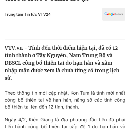
Chính trị
Truyền hình
Văn hóa - Giải trí
Trung tâm Tin tức VTV24
Xã hội
Y tế
Đời sống
Pháp luật
Công nghệ
Giáo dục
VTV.vn - Tính đến thời điểm hiện tại, đã có 12
Y tế
tỉnh thành ở Tây Nguyên, Nam Trung Bộ và
ĐBSCL công bố thiên tai do hạn hán và xâm
Thế giới
nhập mặn được xem là chưa từng có trong lịch
sử.
Tin tức
Kinh tế
Thế giới đó đây
Theo thông tin mới cập nhật, Kon Tum là tỉnh mới nhất
Tài chính
công bố thiên tai về hạn hán, nâng số các tỉnh công
Dữ liệu và đời sống
Câu chuyện quốc tế
bố thiên tai lên đến 12 tỉnh, thành.
Thị trường
Truyền hình
Ngày 4/2, Kiên Giang là địa phương đầu tiên đã phải
Góc doanh nghiệp
tiến hành công bố thiên tai cấp độ 1 do hạn hán và