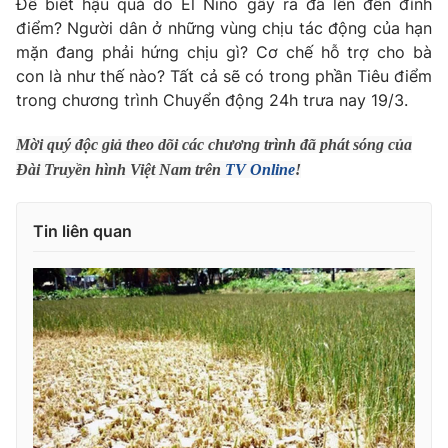
Để biết hậu quả do El Nino gây ra đã lên đến đỉnh
điểm? Người dân ở những vùng chịu tác động của hạn
Photo
Infographic
mặn đang phải hứng chịu gì? Cơ chế hỗ trợ cho bà
con là như thế nào? Tất cả sẽ có trong phần Tiêu điểm
Video
Shorts video
trong chương trình Chuyển động 24h trưa nay 19/3.
Mời quý độc giả theo dõi các chương trình đã phát sóng của
VTV Money
VTV Thể thao
Đài Truyền hình Việt Nam trên
TV Online
!
VTV Sức khoẻ
Bất động sản
Tin liên quan
Thị trường 24h
Tấm lòng Việt
VTV4
Vươn mình bằng AI
VTV9
VTV8
Liên hệ tòa soạn
English