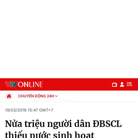
CHUYỂN ĐỘNG 24H
Chính trị
19/03/2016 15:47 GMT+7
Xã hội
Nửa triệu người dân ĐBSCL
Pháp luật
Chuyên mục
Kinh tế
thiếu nước sinh hoạt
Thể thao