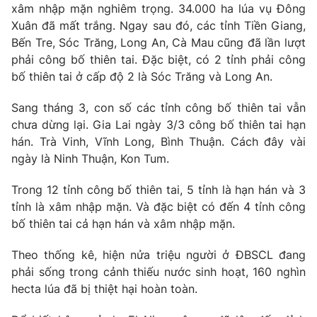
Phim VTV
xâm nhập mặn nghiêm trọng. 34.000 ha lúa vụ Đông
Giải trí
Xuân đã mất trắng. Ngay sau đó, các tỉnh Tiền Giang,
Hậu trường
Bến Tre, Sóc Trăng, Long An, Cà Mau cũng đã lần lượt
Điện ảnh
Đời sống
phải công bố thiên tai. Đặc biệt, có 2 tỉnh phải công
Nhân vật
Âm nhạc
bố thiên tai ở cấp độ 2 là Sóc Trăng và Long An.
Du lịch
Khán giả
Giáo dục
Sao
Sang tháng 3, con số các tỉnh công bố thiên tai vẫn
Làm đẹp
Giải sao mai
chưa dừng lại. Gia Lai ngày 3/3 công bố thiên tai hạn
Tuyển sinh
Công nghệ
hán. Trà Vinh, Vĩnh Long, Bình Thuận. Cách đây vài
Chất lượng cuộc sống
Học trực tuyến
ngày là Ninh Thuận, Kon Tum.
Hitech Công nghệ tương lai
Giao lưu trực tuyến
Trong 12 tỉnh công bố thiên tai, 5 tỉnh là hạn hán và 3
Sản phẩm
tỉnh là xâm nhập mặn. Và đặc biệt có đến 4 tỉnh công
Lịch phát sóng
bố thiên tai cả hạn hán và xâm nhập mặn.
Thị trường
Tư vấn
Theo thống kê, hiện nửa triệu người ở ĐBSCL đang
phải sống trong cảnh thiếu nước sinh hoạt, 160 nghìn
Chuyên mục khác
hecta lúa đã bị thiệt hại hoàn toàn.
Emagazine
Podcast