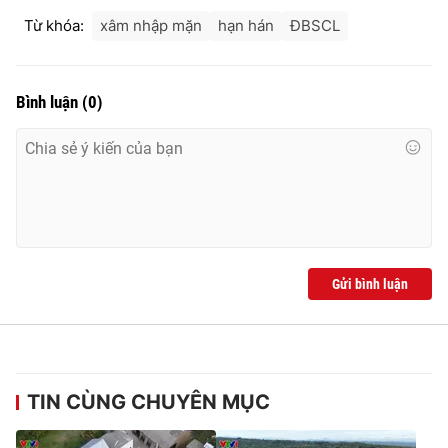
Ðiện thoại Thời báo VTV:
024.66 897 897
Từ khóa:
xâm nhập mặn
hạn hán
ĐBSCL
Email:
toasoan@vtv.vn
Liên hệ quảng cáo:
024-7300.7108
Bình luận
(
0
)
Gửi bình luận
® Cấm sao chép dưới mọi hình thức nếu không có sự chấp
thuận bằng văn bản. Ghi rõ nguồn VTV.vn khi phát hành lại
thông tin từ website này.
TIN CÙNG CHUYÊN MỤC