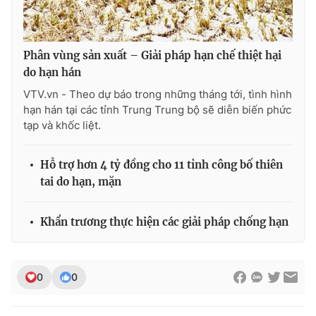
Phân vùng sản xuất – Giải pháp hạn chế thiệt hại
THỜI BÁO VTV
do hạn hán
VTV.vn - Theo dự báo trong những tháng tới, tình hình
hạn hán tại các tỉnh Trung Trung bộ sẽ diễn biến phức
tạp và khốc liệt.
Theo dõi báo trên
Hỗ trợ hơn 4 tỷ đồng cho 11 tỉnh công bố thiên
Cơ quan chủ quản:
Đài Truyền hình Việt Nam
tai do hạn, mặn
Cơ quan báo chí:
Thời báo VTV
Giấy phép hoạt động báo in và báo điện tử số 483/GP-BTTTT
Khẩn trương thực hiện các giải pháp chống hạn
cấp ngày 29/12/2023
Tổng Biên tập:
Vũ Thanh Thủy
Phó Tổng Biên tập:
Nguyễn Thị Mỹ Hạnh, Phạm Quốc Thắng,
0
0
Nguyễn Trọng Ninh
Tổng đài VTV:
024.38 355 931 - 024.38 355 932