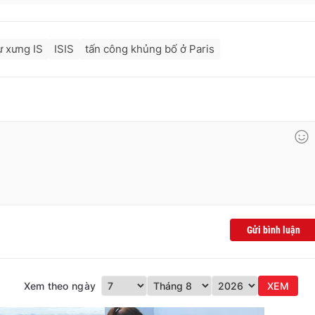
ự xưng IS
ISIS
tấn công khủng bố ở Paris
Gửi bình luận
Xem theo ngày
XEM