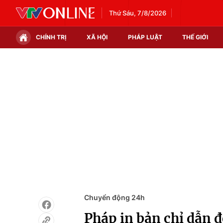
Thứ Sáu, 7/8/2026
CHÍNH TRỊ
XÃ HỘI
PHÁP LUẬT
THẾ GIỚI
Chính trị
Xã hội
Thế giới
Kinh tế
Tin tức
Tài chính
Thế giới đó đây
Thị trường
Câu chuyện quốc tế
Góc doanh nghiệp
Dữ liệu và đời sống
Chuyển động 24h
Pháp in bản chỉ dẫn đ