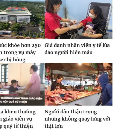
sức khỏe hơn 250
Giả danh nhân viên y tế lừa
n trong vụ máy
đảo người hiến máu
ser bị hỏng
Hạ khen thưởng
Người dân thận trọng
 giáo viên vụ
nhưng không quay lưng với
 quỹ từ thiện
thịt lợn