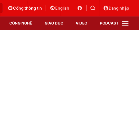
Cổng thông tin
English
Đăng nhập
CÔNG NGHỆ
GIÁO DỤC
VIDEO
PODCAST
VTV Money
VTV Thể thao
VTV Sức khoẻ
Bất động sản
Thị trường 24h
Tấm lòng Việt
Vươn mình bằng AI
VTV4
VTV8
VTV9
Lịch phát sóng
Giao lưu trực tuyến
Sự kiện