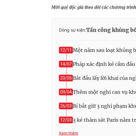
Mời quý độc giả theo dõi các chương trìn
Tấn công khủng bố
Dòng sự kiện:
Một năm sau loạt khủng bố
12/11
Pháp xác định kẻ cầm đầu 
14/07
Bắt đầu lấy lời khai của n
20/05
Thêm một nghi can vụ khủn
09/04
Bỉ bắt giữ 3 nghi phạm kh
26/03
3 kẻ thảm sát Paris nằm tr
12/03
Xem thêm