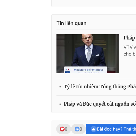
Tin liên quan
Pháp 
VTV.v
cho b
Tỷ lệ tín nhiệm Tổng thống Ph
Pháp và Đức quyết cắt nguồn số
0
0
Bài đọc hay? Thả t