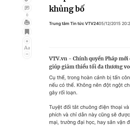
khủng bố
0
Trung tâm Tin tức VTV24
05/12/2015 20:
Giải trí
Đời sống
Điện ảnh
Du lịch
Âm nhạc
Làm đẹp
VTV.vn - Chính quyền Pháp mới đ
Sao
Chất lượng cuộc sốn
giúp giảm thiểu tối đa thương v
Cụ thể, trong hoàn cảnh bị tấn công
nếu có thể. Không nên đột ngột chạ
gây rối loạn.
Tuyệt đối tắt chuông điện thoại 
phích và chỉ dẫn này cũng sẽ đượ
mại, trường đại học, hay sân vận 