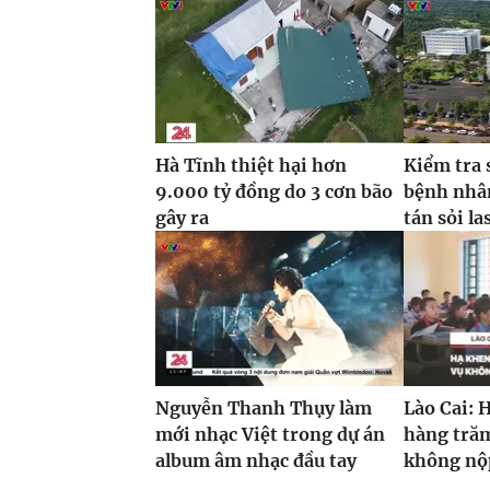
Hà Tĩnh thiệt hại hơn
Kiểm tra 
9.000 tỷ đồng do 3 cơn bão
bệnh nhâ
gây ra
tán sỏi la
Nguyễn Thanh Thụy làm
Lào Cai: 
mới nhạc Việt trong dự án
hàng trăm
album âm nhạc đầu tay
không nộp