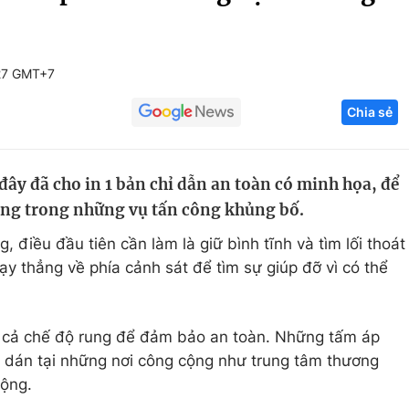
Góc ảnh
27 GMT+7
Giáo dục
Công nghệ
Chia sẻ
Tuyển sinh
Hitech Công ng
Học trực tuyến
Sản phẩm
ây đã cho in 1 bản chỉ dẫn an toàn có minh họa, để
g
Thị trường
ong trong những vụ tấn công khủng bố.
Tư vấn
, điều đầu tiên cần làm là giữ bình tĩnh và tìm lối thoát
y thẳng về phía cảnh sát để tìm sự giúp đỡ vì có thể
và cả chế độ rung để đảm bảo an toàn. Những tấm áp
c dán tại những nơi công cộng như trung tâm thương
động.