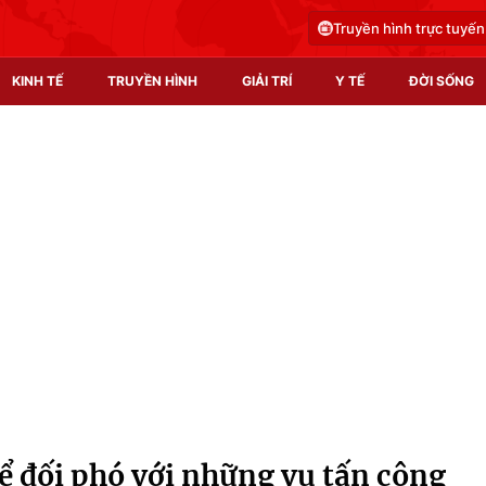
Truyền hình trực tuyến
KINH TẾ
TRUYỀN HÌNH
GIẢI TRÍ
Y TẾ
ĐỜI SỐNG
Pháp luật
Y tế
Truyền hình
Multimedia
Phim VTV
Video
Hậu trường
Shorts video
Nhân vật
Podcast
Khán giả
EMagazine
Giải sao mai
Photo
ể đối phó với những vụ tấn công
Infographic