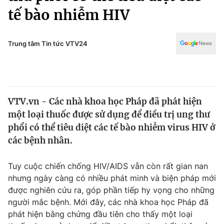
Chính trị
tế bào nhiễm HIV
Truyền hình
Văn hóa - Giải trí
Xã hội
Y tế
Trung tâm Tin tức VTV24
Đời sống
Pháp luật
Công nghệ
Giáo dục
Y tế
VTV.vn - Các nhà khoa học Pháp đã phát hiện
một loại thuốc được sử dụng để điều trị ung thư
Thế giới
phổi có thể tiêu diệt các tế bào nhiễm virus HIV ở
Tin tức
các bệnh nhân.
Kinh tế
Thế giới đó đây
Tuy cuộc chiến chống HIV/AIDS vẫn còn rất gian nan
Tài chính
Dữ liệu và đời sống
nhưng ngày càng có nhiều phát minh và biện pháp mới
Câu chuyện quốc tế
Thị trường
được nghiên cứu ra, góp phần tiếp hy vọng cho những
người mắc bệnh. Mới đây, các nhà khoa học Pháp đã
Truyền hình
Góc doanh nghiệp
phát hiện bằng chứng đầu tiên cho thấy một loại