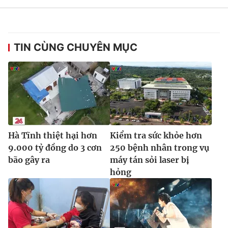
Ðiện thoại Thời báo VTV:
024.66 897 897
Email:
toasoan@vtv.vn
Liên hệ quảng cáo:
024-7300.7108
TIN CÙNG CHUYÊN MỤC
Hà Tĩnh thiệt hại hơn
Kiểm tra sức khỏe hơn
9.000 tỷ đồng do 3 cơn
250 bệnh nhân trong vụ
bão gây ra
máy tán sỏi laser bị
hỏng
® Cấm sao chép dưới mọi hình thức nếu không có sự chấp
thuận bằng văn bản. Ghi rõ nguồn VTV.vn khi phát hành lại
thông tin từ website này.