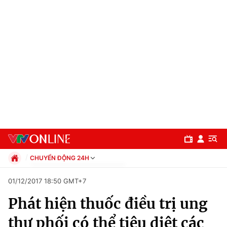
CHUYỂN ĐỘNG 24H
Chính trị
01/12/2017 18:50 GMT+7
Xã hội
Phát hiện thuốc điều trị ung
Pháp luật
Chuyên mục
Kinh tế
thư phối có thể tiêu diệt các
Thể thao