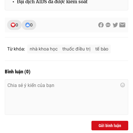
Đại dịch AIDS đã được kiểm soát
0
0
THỜI BÁO VTV
Từ khóa:
nhà khoa học
thuốc điều trị
tế bào
Theo dõi báo trên
Bình luận
(
0
)
Cơ quan chủ quản:
Đài Truyền hình Việt Nam
Cơ quan báo chí:
Thời báo VTV
Giấy phép hoạt động báo in và báo điện tử số 483/GP-BTTTT
cấp ngày 29/12/2023
Tổng Biên tập:
Vũ Thanh Thủy
Phó Tổng Biên tập:
Nguyễn Thị Mỹ Hạnh, Phạm Quốc Thắng,
Nguyễn Trọng Ninh
Gửi bình luận
Tổng đài VTV:
024.38 355 931 - 024.38 355 932