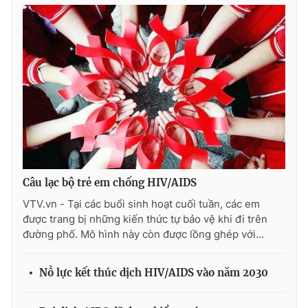
Photo
Infographic
Video
Shorts video
VTV Money
VTV Thể thao
VTV Sức khoẻ
Bất động sản
Thị trường 24h
Tấm lòng Việt
Câu lạc bộ trẻ em chống HIV/AIDS
VTV.vn - Tại các buổi sinh hoạt cuối tuần, các em
được trang bị những kiến thức tự bảo vệ khi đi trên
VTV4
Vươn mình bằng AI
đường phố. Mô hình này còn được lồng ghép với...
VTV9
VTV8
Nỗ lực kết thúc dịch HIV/AIDS vào năm 2030
Liên hệ tòa soạn
English