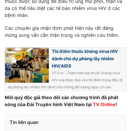
thuốc được sử dụng để điều trị ung thư phổi, thận và
Phim VTV
Giải trí
da có thể tiêu diệt các tế bào nhiễm virus HIV ở các
Hậu trường
bệnh nhân.
Điện ảnh
Đời sống
Nhân vật
Các chuyên gia nhận định phát hiện này rất đáng
Âm nhạc
mừng song vẫn cần thận trọng và nghiên cứu thêm.
Du lịch
Khán giả
Giáo dục
Sao
Làm đẹp
Giải sao mai
Thí điểm thuốc kháng virus HIV
Tuyển sinh
Công nghệ
Chất lượng cuộc sống
dành cho dự phòng lây nhiễm
Học trực tuyến
HIV/AIDS
Hitech Công nghệ tương lai
VTV.vn - Thêm một loại thuốc kháng virus
Giao lưu trực tuyến
HIV vừa được đưa vào thí điểm trong điều trị
Sản phẩm
dự phòng lây nhiễm HIV dành cho những đối tượng nguy cơ cao.
Lịch phát sóng
Thị trường
Mời quý độc giả theo dõi các chương trình đã phát
Tư vấn
sóng của Đài Truyền hình Việt Nam tại
TV Online
!
Chuyên mục khác
Tin liên quan
Emagazine
Podcast