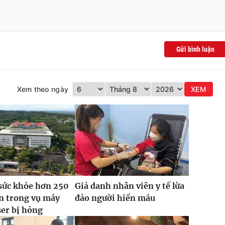
Gửi bình luận
Xem theo ngày
XEM
sức khỏe hơn 250
Giả danh nhân viên y tế lừa
n trong vụ máy
đảo người hiến máu
ser bị hỏng