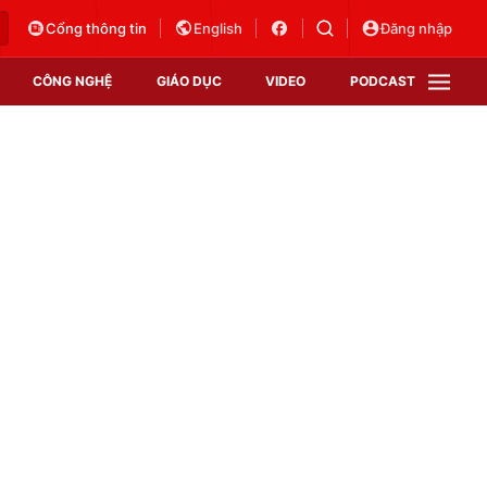
Cổng thông tin
English
Đăng nhập
CÔNG NGHỆ
GIÁO DỤC
VIDEO
PODCAST
VTV Money
VTV Thể thao
VTV Sức khoẻ
Bất động sản
Thị trường 24h
Tấm lòng Việt
Vươn mình bằng AI
VTV4
VTV8
VTV9
Lịch phát sóng
Giao lưu trực tuyến
Sự kiện