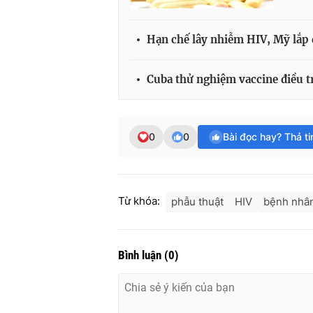
Hạn chế lây nhiễm HIV, Mỹ lắp 
Cuba thử nghiệm vaccine điều t
0
0
Bài đọc hay? Thả t
Từ khóa:
phẫu thuật
HIV
bệnh nhân
Bình luận
(
0
)