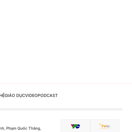
HỆ
GIÁO DỤC
VIDEO
PODCAST
nh, Phạm Quốc Thắng,