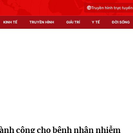
Truyền hình trực tuyến
KINH TẾ
TRUYỀN HÌNH
GIẢI TRÍ
Y TẾ
ĐỜI SỐNG
Pháp luật
Y tế
Truyền hình
Multimedia
Phim VTV
Video
Hậu trường
Shorts video
Nhân vật
Podcast
Khán giả
EMagazine
Giải sao mai
Photo
hành công cho bệnh nhân nhiễm
Infographic