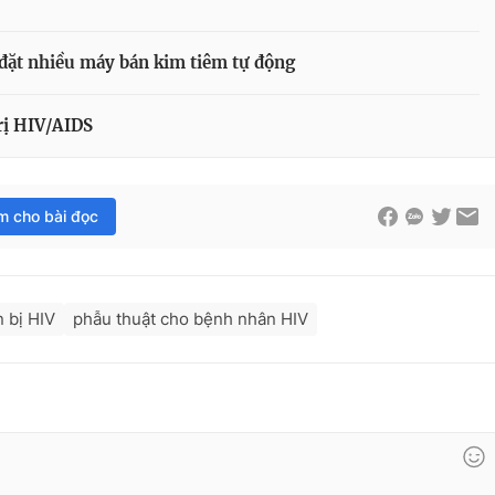
đặt nhiều máy bán kim tiêm tự động
rị HIV/AIDS
im cho bài đọc
 bị HIV
phẫu thuật cho bệnh nhân HIV