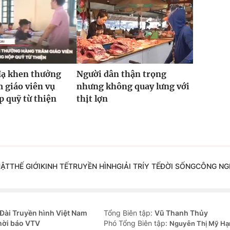
Hạ khen thưởng
Người dân thận trọng
 giáo viên vụ
nhưng không quay lưng với
 quỹ từ thiện
thịt lợn
UẬT
THẾ GIỚI
KINH TẾ
TRUYỀN HÌNH
GIẢI TRÍ
Y TẾ
ĐỜI SỐNG
CÔNG NG
Đài Truyền hình Việt Nam
Tổng Biên tập:
Vũ Thanh Thủy
hời báo VTV
Phó Tổng Biên tập:
Nguyễn Thị Mỹ Hạ