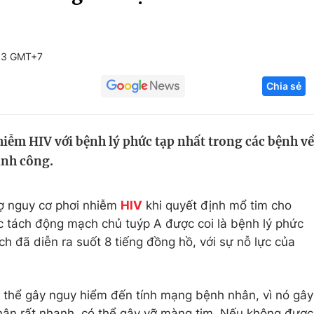
Góc ảnh
03 GMT+7
Giáo dục
Công nghệ
Chia sẻ
Tuyển sinh
Hitech Công ng
Học trực tuyến
Sản phẩm
hiễm HIV với bệnh lý phức tạp nhất trong các bệnh về
g
Thị trường
ành công.
Tư vấn
sợ nguy cơ phơi nhiễm
HIV
khi quyết định mổ tim cho
c tách động mạch chủ tuýp A được coi là bệnh lý phức
h đã diễn ra suốt 8 tiếng đồng hồ, với sự nỗ lực của
 thể gây nguy hiểm đến tính mạng bệnh nhân, vì nó gây
hân rất nhanh, có thể gây vỡ màng tim. Nếu không được