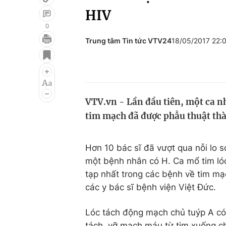
HIV
0
Trung tâm Tin tức VTV24
18/05/2017 22:
Giải trí
Đời sống
Điện ảnh
Du lịch
Âm nhạc
Làm đẹp
VTV.vn - Lần đầu tiên, một ca n
Sao
Chất lượng cuộc sốn
tim mạch đã được phẫu thuật th
Hơn 10 bác sĩ đã vượt qua nỗi lo 
một bệnh nhân có H. Ca mổ tim ló
tạp nhất trong các bệnh về tim mạc
các y bác sĩ bệnh viện Việt Đức.
Lóc tách động mạch chủ tuýp A có
tách, vỡ mạch máu từ tim xuống c