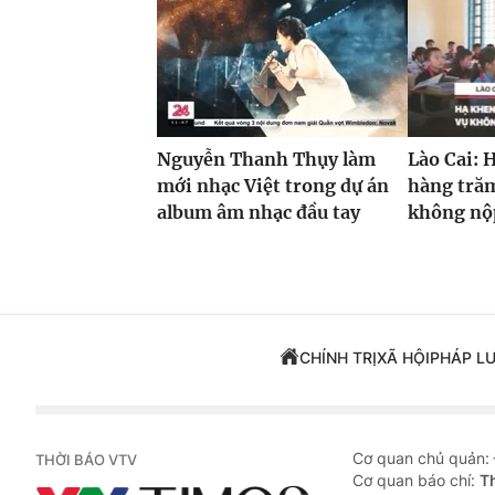
Nguyễn Thanh Thụy làm
Lào Cai: 
mới nhạc Việt trong dự án
hàng trăm
album âm nhạc đầu tay
không nộp
CHÍNH TRỊ
XÃ HỘI
PHÁP L
Cơ quan chủ quản:
THỜI BÁO VTV
Cơ quan báo chí:
T