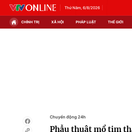
Thứ Năm, 6/8/2026
CHÍNH TRỊ
XÃ HỘI
PHÁP LUẬT
THẾ GIỚI
Chính trị
Xã hội
Thế giới
Kinh tế
Tin tức
Tài chính
Thế giới đó đây
Thị trường
Câu chuyện quốc tế
Góc doanh nghiệp
Dữ liệu và đời sống
Chuyển động 24h
Phẫu thuật mổ tim t