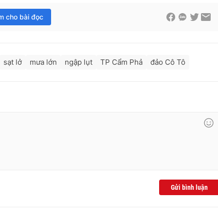
im cho bài đọc
sạt lở
mưa lớn
ngập lụt
TP Cẩm Phả
đảo Cô Tô
Gửi bình luận