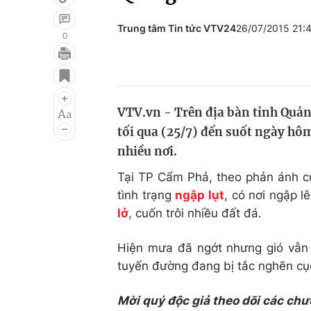
Trung tâm Tin tức VTV24
26/07/2015 21:
0
Giải trí
Đời sống
Điện ảnh
Du lịch
VTV.vn - Trên địa bàn tỉnh Quản
Âm nhạc
Làm đẹp
tối qua (25/7) đến suốt ngày hôm
Sao
Chất lượng cuộc sốn
nhiều nơi.
Tại TP Cẩm Phả, theo phản ánh c
tình trạng
ngập lụt
, có nơi ngập 
lở
, cuốn trôi nhiều đất đá.
Hiện mưa đã ngớt nhưng gió vẫn g
tuyến đường đang bị tắc nghẽn cục
Mời quý độc giả theo dõi các chư