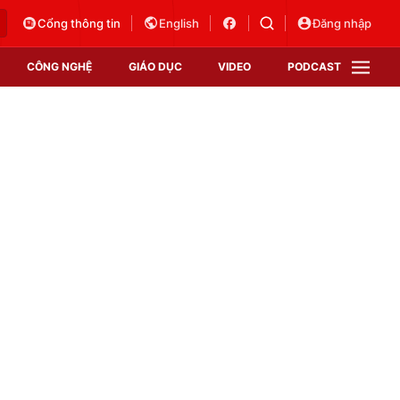
Cổng thông tin
English
Đăng nhập
CÔNG NGHỆ
GIÁO DỤC
VIDEO
PODCAST
VTV Money
VTV Thể thao
VTV Sức khoẻ
Bất động sản
Thị trường 24h
Tấm lòng Việt
Vươn mình bằng AI
VTV4
VTV8
VTV9
Lịch phát sóng
Giao lưu trực tuyến
Sự kiện