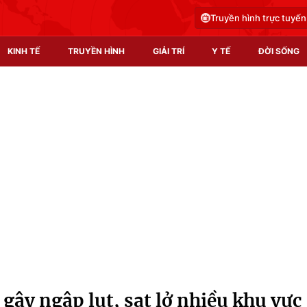
Truyền hình trực tuyến
KINH TẾ
TRUYỀN HÌNH
GIẢI TRÍ
Y TẾ
ĐỜI SỐNG
Pháp luật
Y tế
Truyền hình
Multimedia
Phim VTV
Video
Hậu trường
Shorts video
Nhân vật
Podcast
Khán giả
EMagazine
Giải sao mai
Photo
gây ngập lụt, sạt lở nhiều khu vực
Infographic