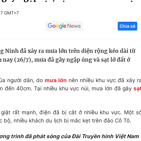
Góc ảnh
47 GMT+7
Chia sẻ
Giáo dục
Công nghệ
Tuyển sinh
Hitech Công ng
g Ninh đã xảy ra mưa lớn trên diện rộng kéo dài từ
Học trực tuyến
Sản phẩm
 nay (26/7), mưa đã gây ngập úng và sạt lở đất ở
g
Thị trường
Tư vấn
ủa người dân, do
mưa lớn
nên nhiều khu vực đã xảy r
lên đến 40cm. Tại nhiều khu vực núi, mưa lớn đã gây
sạ
iật rất mạnh, điện đã bị cắt ở nhiều khu vực. Một s
 bộ, nhiều khách du lịch bị mắc kẹt trên đảo Cô Tô.
ơng trình đã phát sóng của Đài Truyền hình Việt Nam