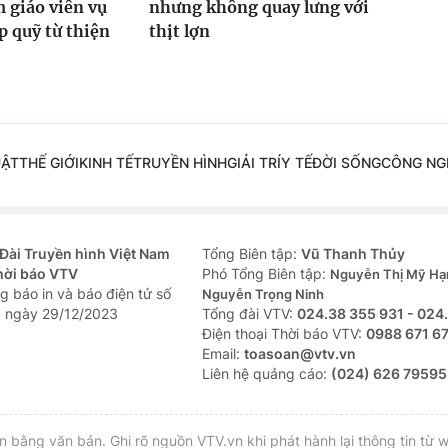
 giáo viên vụ
nhưng không quay lưng với
 quỹ từ thiện
thịt lợn
UẬT
THẾ GIỚI
KINH TẾ
TRUYỀN HÌNH
GIẢI TRÍ
Y TẾ
ĐỜI SỐNG
CÔNG NG
Đài Truyền hình Việt Nam
Tổng Biên tập:
Vũ Thanh Thủy
hời báo VTV
Phó Tổng Biên tập:
Nguyễn Thị Mỹ Hạ
g báo in và báo điện tử số
Nguyễn Trọng Ninh
 ngày 29/12/2023
Tổng đài VTV:
024.38 355 931 - 024
Ðiện thoại Thời báo VTV:
0988 671 6
Email:
toasoan@vtv.vn
Liên hệ quảng cáo:
(024) 626 79595
bằng văn bản. Ghi rõ nguồn VTV.vn khi phát hành lại thông tin từ w