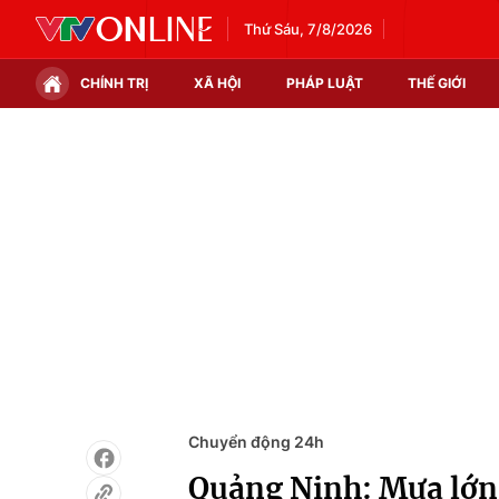
Thứ Sáu, 7/8/2026
CHÍNH TRỊ
XÃ HỘI
PHÁP LUẬT
THẾ GIỚI
Chính trị
Xã hội
Thế giới
Kinh tế
Tin tức
Tài chính
Thế giới đó đây
Thị trường
Câu chuyện quốc tế
Góc doanh nghiệp
Dữ liệu và đời sống
Chuyển động 24h
Quảng Ninh: Mưa lớn 