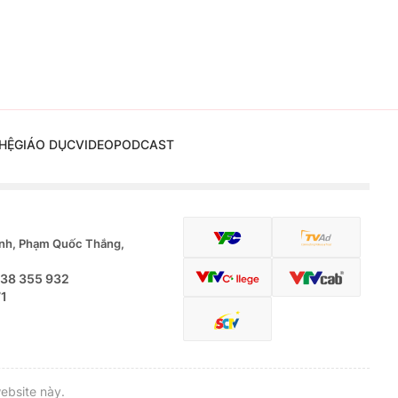
HỆ
GIÁO DỤC
VIDEO
PODCAST
nh, Phạm Quốc Thắng,
.38 355 932
71
ebsite này.