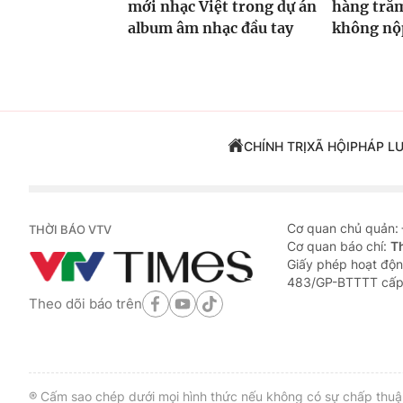
mới nhạc Việt trong dự án
hàng trăm
album âm nhạc đầu tay
không nộp
CHÍNH TRỊ
XÃ HỘI
PHÁP L
Cơ quan chủ quản:
THỜI BÁO VTV
Cơ quan báo chí:
T
Giấy phép hoạt độn
483/GP-BTTTT cấp
Theo dõi báo trên
® Cấm sao chép dưới mọi hình thức nếu không có sự chấp thuận 