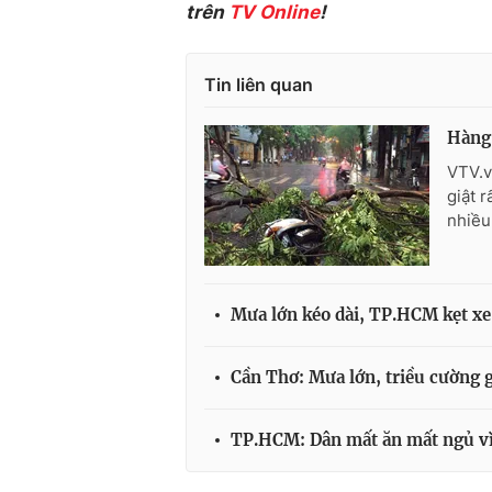
trên
TV Online
!
Tin liên quan
Hàng 
VTV.v
giật 
nhiều
Mưa lớn kéo dài, TP.HCM kẹt xe
Cần Thơ: Mưa lớn, triều cường g
TP.HCM: Dân mất ăn mất ngủ vì n