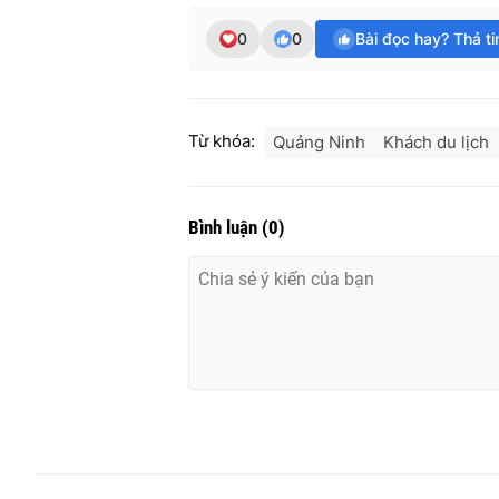
0
0
Bài đọc hay? Thả t
Từ khóa:
Quảng Ninh
Khách du lịch
Bình luận
(
0
)