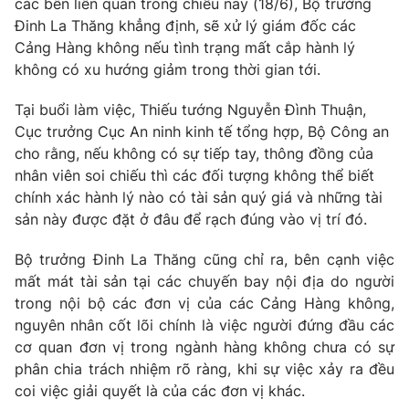
các bên liên quan trong chiều nay (18/6), Bộ trưởng
Phim VTV
Giải trí
Đinh La Thăng khẳng định, sẽ xử lý giám đốc các
Hậu trường
Cảng Hàng không nếu tình trạng mất cắp hành lý
Điện ảnh
không có xu hướng giảm trong thời gian tới.
Đời sống
Nhân vật
Âm nhạc
Tại buổi làm việc, Thiếu tướng Nguyễn Đình Thuận,
Du lịch
Khán giả
Giáo dục
Sao
Cục trưởng Cục An ninh kinh tế tổng hợp, Bộ Công an
Làm đẹp
Giải sao mai
cho rằng, nếu không có sự tiếp tay, thông đồng của
Tuyển sinh
nhân viên soi chiếu thì các đối tượng không thể biết
Công nghệ
Chất lượng cuộc sống
chính xác hành lý nào có tài sản quý giá và những tài
Học trực tuyến
Hitech Công nghệ tương lai
sản này được đặt ở đâu để rạch đúng vào vị trí đó.
Giao lưu trực tuyến
Sản phẩm
Bộ trưởng Đinh La Thăng cũng chỉ ra, bên cạnh việc
mất mát tài sản tại các chuyến bay nội địa do người
Lịch phát sóng
Thị trường
trong nội bộ các đơn vị của các Cảng Hàng không,
nguyên nhân cốt lõi chính là việc người đứng đầu các
Tư vấn
cơ quan đơn vị trong ngành hàng không chưa có sự
Chuyên mục khác
phân chia trách nhiệm rõ ràng, khi sự việc xảy ra đều
Emagazine
Podcast
coi việc giải quyết là của các đơn vị khác.