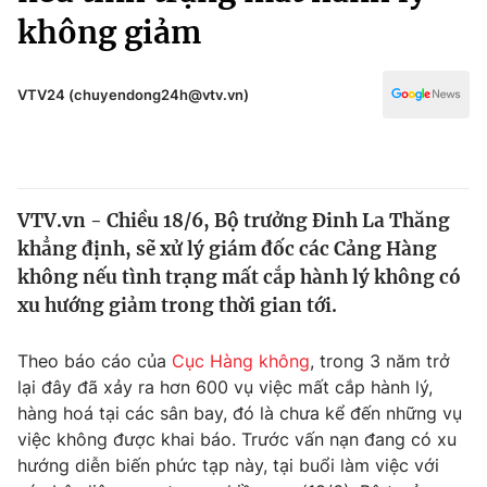
Chính trị
không giảm
Truyền hình
Văn hóa - Giải trí
Xã hội
Y tế
VTV24 (chuyendong24h@vtv.vn)
Đời sống
Pháp luật
Công nghệ
Giáo dục
Y tế
VTV.vn - Chiều 18/6, Bộ trưởng Đinh La Thăng
khẳng định, sẽ xử lý giám đốc các Cảng Hàng
Thế giới
không nếu tình trạng mất cắp hành lý không có
Tin tức
xu hướng giảm trong thời gian tới.
Kinh tế
Thế giới đó đây
Theo báo cáo của
Cục Hàng không
, trong 3 năm trở
Tài chính
Dữ liệu và đời sống
lại đây đã xảy ra hơn 600 vụ việc mất cắp hành lý,
Câu chuyện quốc tế
Thị trường
hàng hoá tại các sân bay, đó là chưa kể đến những vụ
việc không được khai báo. Trước vấn nạn đang có xu
Truyền hình
Góc doanh nghiệp
hướng diễn biến phức tạp này, tại buổi làm việc với