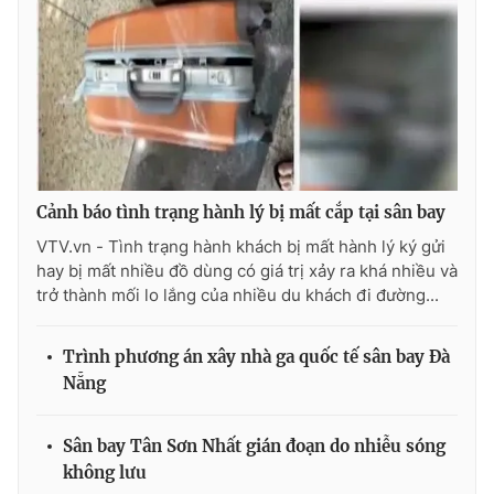
THỜI BÁO VTV
Theo dõi báo trên
Cảnh báo tình trạng hành lý bị mất cắp tại sân bay
VTV.vn - Tình trạng hành khách bị mất hành lý ký gửi
hay bị mất nhiều đồ dùng có giá trị xảy ra khá nhiều và
Cơ quan chủ quản:
Đài Truyền hình Việt Nam
trở thành mối lo lắng của nhiều du khách đi đường...
Cơ quan báo chí:
Thời báo VTV
Giấy phép hoạt động báo in và báo điện tử số 483/GP-BTTTT
Trình phương án xây nhà ga quốc tế sân bay Đà
cấp ngày 29/12/2023
Nẵng
Tổng Biên tập:
Vũ Thanh Thủy
Phó Tổng Biên tập:
Nguyễn Thị Mỹ Hạnh, Phạm Quốc Thắng,
Sân bay Tân Sơn Nhất gián đoạn do nhiễu sóng
Nguyễn Trọng Ninh
không lưu
Tổng đài VTV:
024.38 355 931 - 024.38 355 932