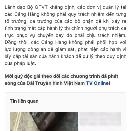
Lãnh đạo Bộ GTVT khẳng định, các đơn vị quản lý tại
Photo
Infographic
các Cảng Hàng không phải quy trách nhiệm đến từng
tổ trưởng, ca trưởng của các bộ phận để khi xảy ra
Video
Shorts video
tình trạng mất cắp hành lý thì chính người phụ trách ca
trực phục vụ chuyến bay đó phải chịu trách nhiệm.
Đồng thời, các Cảng Hàng không phải phối hợp với
VTV Money
VTV Thể thao
lực lượng công an để giám sát, phát hiện các hành vi
lấy cắp tài sản của hành khách để xử lý theo quy định
VTV Sức khoẻ
Bất động sản
của pháp luật.
Mời quý độc giả theo dõi các chương trình đã phát
Thị trường 24h
Tấm lòng Việt
sóng của Đài Truyền hình Việt Nam
TV Online
!
VTV4
Vươn mình bằng AI
Tin liên quan
VTV9
VTV8
Liên hệ tòa soạn
English