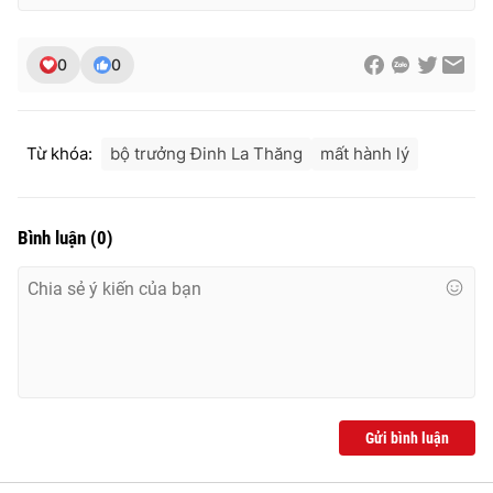
Ðiện thoại Thời báo VTV:
024.66 897 897
Email:
toasoan@vtv.vn
0
0
Liên hệ quảng cáo:
024-7300.7108
Từ khóa:
bộ trưởng Đinh La Thăng
mất hành lý
Bình luận
(
0
)
® Cấm sao chép dưới mọi hình thức nếu không có sự chấp
thuận bằng văn bản. Ghi rõ nguồn VTV.vn khi phát hành lại
thông tin từ website này.
Gửi bình luận