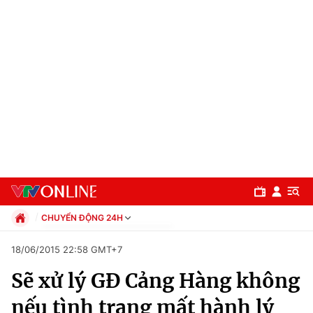
CHUYỂN ĐỘNG 24H
Chính trị
18/06/2015 22:58 GMT+7
Xã hội
Sẽ xử lý GĐ Cảng Hàng không
Pháp luật
Chuyên mục
Kinh tế
nếu tình trạng mất hành lý
Thể thao