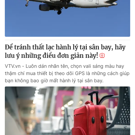
Tin tức
Kinh tế
Thế giới đó đây
Tài chính
Dữ liệu và đời sống
Câu chuyện quốc tế
Thị trường
Để tránh thất lạc hành lý tại sân bay, hãy
Truyền hình
Góc doanh nghiệp
lưu ý những điều đơn giản này!
Phim VTV
Giải trí
VTV.vn - Luôn dán nhãn tên, chọn vali sáng màu hay
Hậu trường
thậm chí mua thiết bị theo dõi GPS là những cách giúp
Điện ảnh
bạn không bao giờ mất hành lý tại sân bay.
Đời sống
Nhân vật
Âm nhạc
Du lịch
Khán giả
Giáo dục
Sao
Làm đẹp
Giải sao mai
Tuyển sinh
Công nghệ
Chất lượng cuộc sống
Học trực tuyến
Hitech Công nghệ tương lai