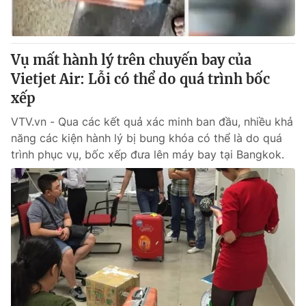
Cơ quan báo chí:
Thời báo VTV
Giấy phép hoạt động báo in và báo điện tử số 483/GP-BTTTT
cấp ngày 29/12/2023
Vụ mất hành lý trên chuyến bay của
Tổng Biên tập:
Vũ Thanh Thủy
Vietjet Air: Lỗi có thể do quá trình bốc
Phó Tổng Biên tập:
Nguyễn Thị Mỹ Hạnh, Phạm Quốc Thắng,
xếp
Nguyễn Trọng Ninh
Tổng đài VTV:
VTV.vn - Qua các kết quả xác minh ban đầu, nhiều khả
024.38 355 931 - 024.38 355 932
năng các kiện hành lý bị bung khóa có thể là do quá
Ðiện thoại Thời báo VTV:
024.66 897 897
trình phục vụ, bốc xếp đưa lên máy bay tại Bangkok.
Email:
toasoan@vtv.vn
Liên hệ quảng cáo:
024-7300.7108