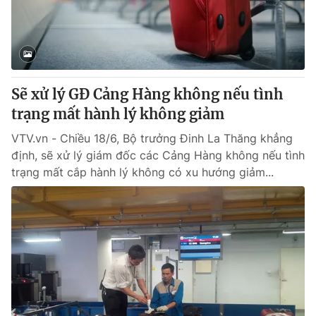
Giao lưu trực tuyến
Sản phẩm
Lịch phát sóng
Thị trường
Tư vấn
Sẽ xử lý GĐ Cảng Hàng không nếu tình
Chuyên mục khác
trạng mất hành lý không giảm
Emagazine
Podcast
VTV.vn - Chiều 18/6, Bộ trưởng Đinh La Thăng khẳng
định, sẽ xử lý giám đốc các Cảng Hàng không nếu tình
Photo
Infographic
trạng mất cắp hành lý không có xu hướng giảm...
Video
Shorts video
VTV Money
VTV Thể thao
VTV Sức khoẻ
Bất động sản