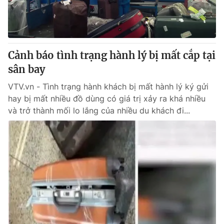
Thị trường 24h
Tấm lòng Việt
VTV4
Vươn mình bằng AI
Cảnh báo tình trạng hành lý bị mất cắp tại
VTV9
VTV8
sân bay
VTV.vn - Tình trạng hành khách bị mất hành lý ký gửi
Liên hệ tòa soạn
English
hay bị mất nhiều đồ dùng có giá trị xảy ra khá nhiều
và trở thành mối lo lắng của nhiều du khách đi...
THỜI BÁO VTV
Theo dõi báo trên
Cơ quan chủ quản:
Đài Truyền hình Việt Nam