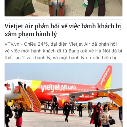
Vietjet Air phản hồi về việc hành khách bị
® Cấm sao chép dưới mọi hình thức nếu không có sự chấp
thuận bằng văn bản. Ghi rõ nguồn VTV.vn khi phát hành lại
xâm phạm hành lý
thông tin từ website này.
VTV.vn - Chiều 24/5, đại diện Vietjet Air đã phản hồi
về việc một hành khách đi từ Bangkok về Hà Nội đã bị
thất lạc 2 vali hành lý, và một hành lý có dấu hiệu bị...