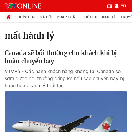
CHÍNH TRỊ
XÃ HỘI
PHÁP LUẬT
THẾ GIỚI
KINH TẾ
TRUYỀ
mất hành lý
Chuyên mục
Canada sẽ bồi thường cho khách khi bị
Chính trị
hoãn chuyến bay
VTV.vn - Các hành khách hàng không tại Canada sẽ
Xã hội
sớm được bồi thường đáng kể nếu các chuyến bay bị
hoãn hoặc hành lý thất lạc.
Pháp luật
Y tế
Thế giới