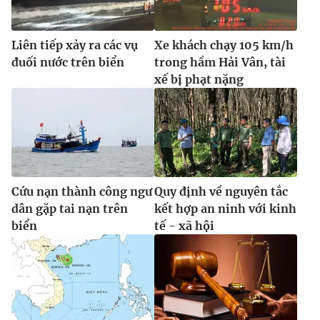
Ðiện thoại Thời báo VTV:
024.66 897 897
Email:
toasoan@vtv.vn
Liên tiếp xảy ra các vụ
Xe khách chạy 105 km/h
Liên hệ quảng cáo:
024-7300.7108
đuối nước trên biển
trong hầm Hải Vân, tài
xế bị phạt nặng
Cứu nạn thành công ngư
Quy định về nguyên tắc
dân gặp tai nạn trên
kết hợp an ninh với kinh
biển
tế - xã hội
® Cấm sao chép dưới mọi hình thức nếu không có sự chấp
thuận bằng văn bản. Ghi rõ nguồn VTV.vn khi phát hành lại
thông tin từ website này.