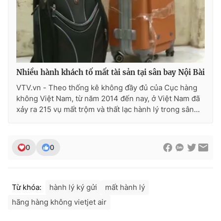
Photo
Infographic
Video
Shorts video
Nhiều hành khách tố mất tài sản tại sân bay Nội Bài
VTV Money
VTV Thể thao
VTV.vn - Theo thống kê không đầy đủ của Cục hàng
không Việt Nam, từ năm 2014 đến nay, ở Việt Nam đã
VTV Sức khoẻ
Bất động sản
xảy ra 215 vụ mất trộm và thất lạc hành lý trong sân...
Thị trường 24h
Tấm lòng Việt
0
0
VTV4
Vươn mình bằng AI
Từ khóa:
hành lý ký gửi
mất hành lý
VTV9
VTV8
hãng hàng không vietjet air
Liên hệ tòa soạn
English