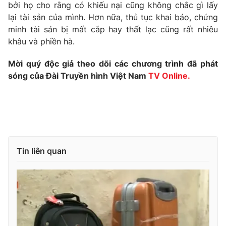
Phim VTV
bởi họ cho rằng có khiếu nại cũng không chắc gì lấy
Giải trí
lại tài sản của mình. Hơn nữa, thủ tục khai báo, chứng
Hậu trường
minh tài sản bị mất cắp hay thất lạc cũng rất nhiêu
Điện ảnh
Đời sống
khâu và phiền hà.
Nhân vật
Âm nhạc
Du lịch
Khán giả
Mời quý độc giả theo dõi các chương trình đã phát
Giáo dục
Sao
sóng của Đài Truyền hình Việt Nam
TV Online.
Làm đẹp
Giải sao mai
Tuyển sinh
Công nghệ
Chất lượng cuộc sống
Học trực tuyến
Hitech Công nghệ tương lai
Giao lưu trực tuyến
Sản phẩm
Tin liên quan
Lịch phát sóng
Thị trường
Tư vấn
Chuyên mục khác
Emagazine
Podcast