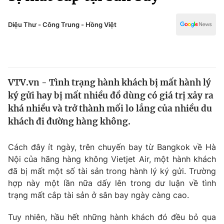
Chính trị
Truyền hình
Văn hóa - Giải trí
Diệu Thư - Công Trung - Hồng Việt
Xã hội
Y tế
Đời sống
Pháp luật
Công nghệ
Giáo dục
VTV.vn - Tình trạng hành khách bị mất hành lý
Y tế
ký gửi hay bị mất nhiều đồ dùng có giá trị xảy ra
khá nhiều và trở thành mối lo lắng của nhiều du
Thế giới
khách đi đường hàng không.
Tin tức
Cách đây ít ngày, trên chuyến bay từ Bangkok về Hà
Kinh tế
Nội của hãng hàng không Vietjet Air, một hành khách
Thế giới đó đây
Tài chính
đã bị mất một số tài sản trong hành lý ký gửi. Trường
Dữ liệu và đời sống
Câu chuyện quốc tế
hợp này một lần nữa dấy lên trong dư luận về tình
Thị trường
trạng mất cắp tài sản ở sân bay ngày càng cao.
Truyền hình
Góc doanh nghiệp
Tuy nhiên, hầu hết những hành khách đó đều bỏ qua