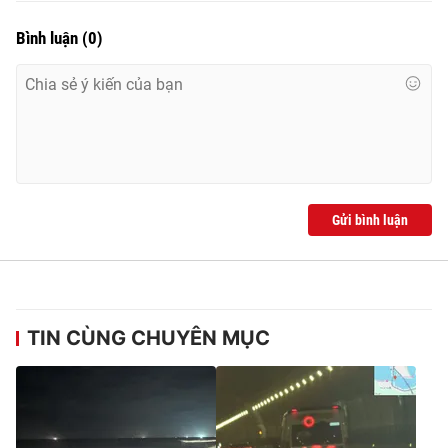
Bình luận
(
0
)
THỜI BÁO VTV
Theo dõi báo trên
Gửi bình luận
Cơ quan chủ quản:
Đài Truyền hình Việt Nam
Cơ quan báo chí:
Thời báo VTV
Giấy phép hoạt động báo in và báo điện tử số 483/GP-BTTTT
cấp ngày 29/12/2023
TIN CÙNG CHUYÊN MỤC
Tổng Biên tập:
Vũ Thanh Thủy
Phó Tổng Biên tập:
Nguyễn Thị Mỹ Hạnh, Phạm Quốc Thắng,
Nguyễn Trọng Ninh
Tổng đài VTV:
024.38 355 931 - 024.38 355 932