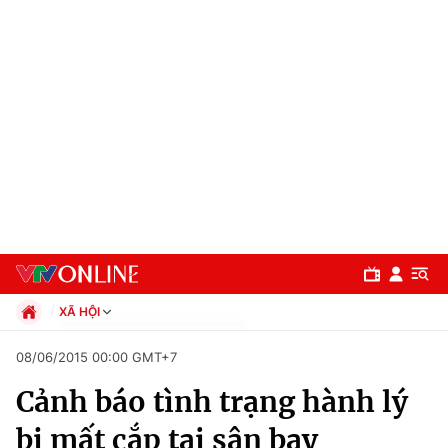
XÃ HỘI
Chính trị
08/06/2015 00:00 GMT+7
Xã hội
Cảnh báo tình trạng hành lý
Pháp luật
Chuyên mục
Kinh tế
bị mất cắp tại sân bay
Thể thao