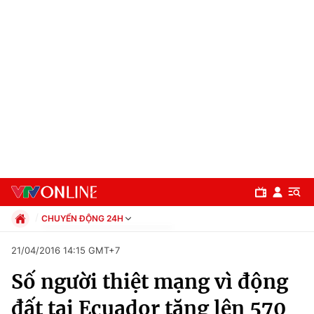
CHUYỂN ĐỘNG 24H
Chính trị
21/04/2016 14:15 GMT+7
Xã hội
Số người thiệt mạng vì động
Pháp luật
Chuyên mục
Kinh tế
đất tại Ecuador tăng lên 570
Thể thao