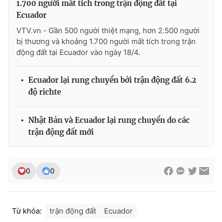
1.700 người mất tích trong trận động đất tại
Ecuador
Photo
Infographic
VTV.vn - Gần 500 người thiệt mạng, hơn 2.500 người
bị thương và khoảng 1.700 người mất tích trong trận
Video
Shorts video
động đất tại Ecuador vào ngày 18/4.
VTV Money
VTV Thể thao
Ecuador lại rung chuyển bởi trận động đất 6.2
độ richte
VTV Sức khoẻ
Bất động sản
Nhật Bản và Ecuador lại rung chuyển do các
Thị trường 24h
Tấm lòng Việt
trận động đất mới
VTV4
Vươn mình bằng AI
0
0
VTV9
VTV8
Từ khóa:
trận động đất
Ecuador
Liên hệ tòa soạn
English