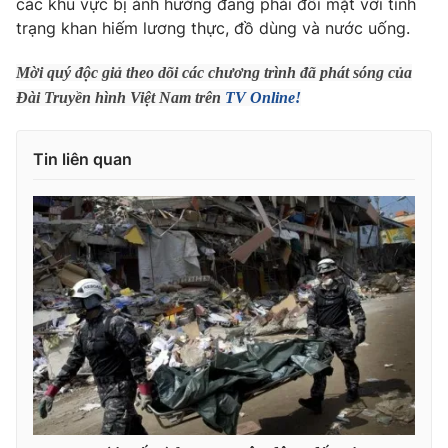
các khu vực bị ảnh hưởng đang phải đối mặt với tình
Phim VTV
Giải trí
trạng khan hiếm lương thực, đồ dùng và nước uống.
Hậu trường
Điện ảnh
Mời quý độc giả theo dõi các chương trình đã phát sóng của
Đời sống
Nhân vật
Đài Truyền hình Việt Nam trên
TV Online!
Âm nhạc
Du lịch
Khán giả
Giáo dục
Sao
Tin liên quan
Làm đẹp
Giải sao mai
Tuyển sinh
Công nghệ
Chất lượng cuộc sống
Học trực tuyến
Hitech Công nghệ tương lai
Giao lưu trực tuyến
Sản phẩm
Lịch phát sóng
Thị trường
Tư vấn
Chuyên mục khác
Emagazine
Podcast