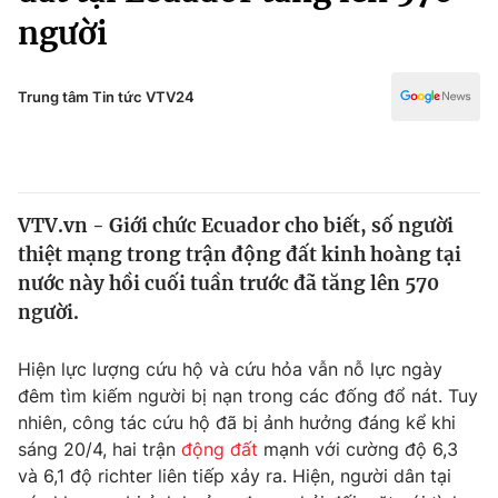
Chính trị
người
Truyền hình
Văn hóa - Giải trí
Xã hội
Y tế
Trung tâm Tin tức VTV24
Đời sống
Pháp luật
Công nghệ
Giáo dục
Y tế
VTV.vn - Giới chức Ecuador cho biết, số người
thiệt mạng trong trận động đất kinh hoàng tại
Thế giới
nước này hồi cuối tuần trước đã tăng lên 570
Tin tức
người.
Kinh tế
Thế giới đó đây
Hiện lực lượng cứu hộ và cứu hỏa vẫn nỗ lực ngày
Tài chính
Dữ liệu và đời sống
đêm tìm kiếm người bị nạn trong các đống đổ nát. Tuy
Câu chuyện quốc tế
Thị trường
nhiên, công tác cứu hộ đã bị ảnh hưởng đáng kể khi
sáng 20/4, hai trận
động đất
mạnh với cường độ 6,3
Truyền hình
Góc doanh nghiệp
và 6,1 độ richter liên tiếp xảy ra. Hiện, người dân tại