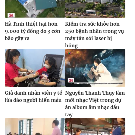
Ðiện thoại Thời báo VTV:
024.66 897 897
Email:
toasoan@vtv.vn
Liên hệ quảng cáo:
024-7300.7108
Hà Tĩnh thiệt hại hơn
Kiểm tra sức khỏe hơn
9.000 tỷ đồng do 3 cơn
250 bệnh nhân trong vụ
bão gây ra
máy tán sỏi laser bị
hỏng
Giả danh nhân viên y tế
Nguyễn Thanh Thụy làm
lừa đảo người hiến máu
mới nhạc Việt trong dự
® Cấm sao chép dưới mọi hình thức nếu không có sự chấp
án album âm nhạc đầu
thuận bằng văn bản. Ghi rõ nguồn VTV.vn khi phát hành lại
tay
thông tin từ website này.