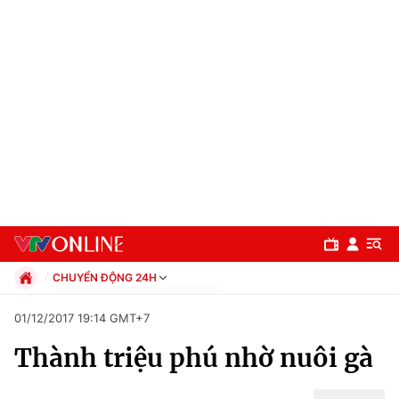
CHUYỂN ĐỘNG 24H
Chính trị
01/12/2017 19:14 GMT+7
Xã hội
Thành triệu phú nhờ nuôi gà
Pháp luật
Chuyên mục
Kinh tế
Thể thao