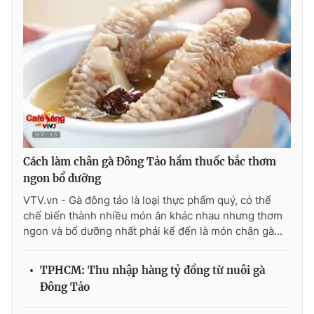
Photo
Infographic
Video
Shorts video
VTV Money
VTV Thể thao
VTV Sức khoẻ
Bất động sản
Cách làm chân gà Đông Tảo hầm thuốc bắc thơm
ngon bổ dưỡng
Thị trường 24h
Tấm lòng Việt
VTV.vn - Gà đông tảo là loại thực phẩm quý, có thể
chế biến thành nhiều món ăn khác nhau nhưng thơm
VTV4
Vươn mình bằng AI
ngon và bổ dưỡng nhất phải kể đến là món chân gà...
VTV9
VTV8
TPHCM: Thu nhập hàng tỷ đồng từ nuôi gà
Đông Tảo
Liên hệ tòa soạn
English