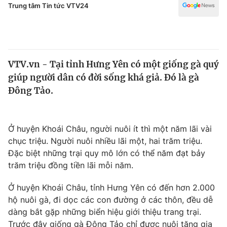
Chính trị
Trung tâm Tin tức VTV24
Truyền hình
Văn hóa - Giải trí
Xã hội
Y tế
Đời sống
Pháp luật
VTV.vn - Tại tỉnh Hưng Yên có một giống gà quý
Công nghệ
giúp người dân có đời sống khá giả. Đó là gà
Giáo dục
Đông Tảo.
Y tế
Thế giới
Ở huyện Khoái Châu, người nuôi ít thì một năm lãi vài
chục triệu. Người nuôi nhiều lãi một, hai trăm triệu.
Tin tức
Kinh tế
Đặc biệt những trại quy mô lớn có thể năm đạt bảy
Thế giới đó đây
trăm triệu đồng tiền lãi mỗi năm.
Tài chính
Dữ liệu và đời sống
Câu chuyện quốc tế
Ở huyện Khoái Châu, tỉnh Hưng Yên có đến hơn 2.000
Thị trường
hộ nuôi gà, đi dọc các con đường ở các thôn, đều dễ
Truyền hình
Góc doanh nghiệp
dàng bắt gặp những biển hiệu giới thiệu trang trại.
Trước đây giống gà Đông Tảo chỉ được nuôi tăng gia