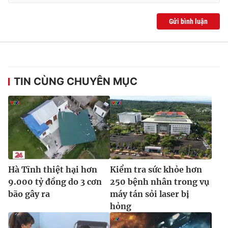
Ðiện thoại Thời báo VTV:
024.66 897 897
Email:
toasoan@vtv.vn
Gửi bình luận
Liên hệ quảng cáo:
024-7300.7108
TIN CÙNG CHUYÊN MỤC
Hà Tĩnh thiệt hại hơn
Kiểm tra sức khỏe hơn
® Cấm sao chép dưới mọi hình thức nếu không có sự chấp
9.000 tỷ đồng do 3 cơn
250 bệnh nhân trong vụ
thuận bằng văn bản. Ghi rõ nguồn VTV.vn khi phát hành lại
bão gây ra
máy tán sỏi laser bị
thông tin từ website này.
hỏng