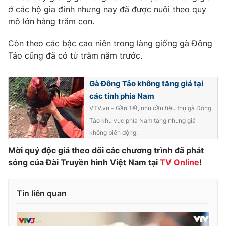
Phim VTV
ở các hộ gia đình nhưng nay đã được nuôi theo quy
Giải trí
mô lớn hàng trăm con.
Hậu trường
Điện ảnh
Đời sống
Nhân vật
Còn theo các bậc cao niên trong làng giống gà Đông
Âm nhạc
Tảo cũng đã có từ trăm năm trước.
Du lịch
Khán giả
Giáo dục
Sao
Làm đẹp
Giải sao mai
Gà Đông Tảo không tăng giá tại
Tuyển sinh
các tỉnh phía Nam
Công nghệ
Chất lượng cuộc sống
VTV.vn - Gần Tết, nhu cầu tiêu thụ gà Đông
Học trực tuyến
Hitech Công nghệ tương lai
Tảo khu vực phía Nam tăng nhưng giá
Giao lưu trực tuyến
không biến động.
Sản phẩm
Mời quý độc giả theo dõi các chương trình đã phát
Lịch phát sóng
Thị trường
sóng của Đài Truyền hình Việt Nam tại
TV Online
!
Tư vấn
Tin liên quan
Chuyên mục khác
Emagazine
Podcast