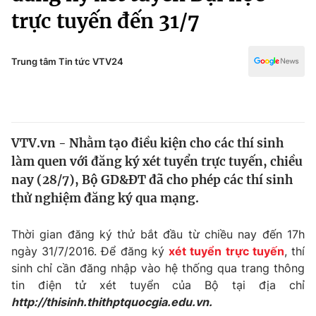
Chính trị
trực tuyến đến 31/7
Truyền hình
Văn hóa - Giải trí
Xã hội
Y tế
Trung tâm Tin tức VTV24
Đời sống
Pháp luật
Công nghệ
Giáo dục
Y tế
VTV.vn - Nhằm tạo điều kiện cho các thí sinh
làm quen với đăng ký xét tuyển trực tuyến, chiều
Thế giới
nay (28/7), Bộ GD&ĐT đã cho phép các thí sinh
Tin tức
thử nghiệm đăng ký qua mạng.
Kinh tế
Thế giới đó đây
Thời gian đăng ký thử bắt đầu từ chiều nay đến 17h
Tài chính
Dữ liệu và đời sống
ngày 31/7/2016. Để đăng ký
xét tuyển trực tuyến
, thí
Câu chuyện quốc tế
Thị trường
sinh chỉ cần đăng nhập vào hệ thống qua trang thông
tin điện tử xét tuyển của Bộ tại địa chỉ
Truyền hình
Góc doanh nghiệp
http://thisinh.thithptquocgia.
edu.vn.