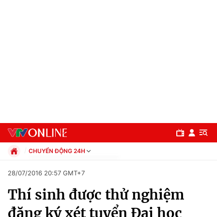
CHUYỂN ĐỘNG 24H
Chính trị
28/07/2016 20:57 GMT+7
Xã hội
Thí sinh được thử nghiệm
Pháp luật
Chuyên mục
Kinh tế
đăng ký xét tuyển Đại học
Thể thao