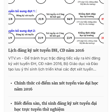
Photo
Infographic
Video
Shorts video
VTV Money
VTV Thể thao
Lịch đăng ký xét tuyển ĐH, CĐ năm 2016
VTV Sức khoẻ
Bất động sản
VTV.vn - Để tránh trục trặc đáng tiếc xảy ra khi đăng
ký xét tuyển ĐH, CĐ năm 2016, Bộ Giáo dục và Đào
Thị trường 24h
Tấm lòng Việt
tạo lưu ý thí sinh lịch triển khai các đợt xét tuyển...
VTV4
Vươn mình bằng AI
Chính thức có điểm sàn xét tuyển vào đại học
năm 2016
VTV9
VTV8
Biết điểm sàn, thí sinh đăng ký xét tuyển đại
học trực tuyến thử nghiệm
Liên hệ tòa soạn
English