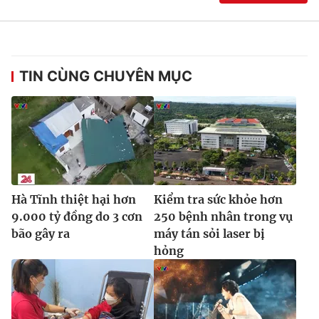
Ðiện thoại Thời báo VTV:
024.66 897 897
Email:
toasoan@vtv.vn
Liên hệ quảng cáo:
024-7300.7108
TIN CÙNG CHUYÊN MỤC
Hà Tĩnh thiệt hại hơn
Kiểm tra sức khỏe hơn
9.000 tỷ đồng do 3 cơn
250 bệnh nhân trong vụ
bão gây ra
máy tán sỏi laser bị
® Cấm sao chép dưới mọi hình thức nếu không có sự chấp
hỏng
thuận bằng văn bản. Ghi rõ nguồn VTV.vn khi phát hành lại
thông tin từ website này.