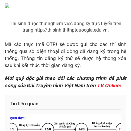
Phim VTV
Giải trí
Hậu trường
Điện ảnh
Đời sống
Thí sinh được thử nghiệm việc đăng ký trực tuyến trên
Nhân vật
Âm nhạc
trang http://thisinh.thithptquocgia.edu.vn.
Du lịch
Khán giả
Giáo dục
Sao
Mã xác thực (mã OTP) sẽ được gửi cho các thí sinh
Làm đẹp
Giải sao mai
thông qua số điện thoại di động đã đăng ký trong hệ
Tuyển sinh
Công nghệ
thống. Thông tin đăng ký thử sẽ được hệ thống xóa
Chất lượng cuộc sống
Học trực tuyến
sau khi kết thúc thời gian đăng ký.
Hitech Công nghệ tương lai
Giao lưu trực tuyến
Mời quý độc giả theo dõi các chương trình đã phát
Sản phẩm
sóng của Đài Truyền hình Việt Nam trên
TV Online!
Lịch phát sóng
Thị trường
Tin liên quan
Tư vấn
Chuyên mục khác
Emagazine
Podcast