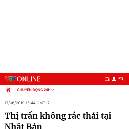
CHUYỂN ĐỘNG 24H
Chính trị
17/06/2019 15:44 GMT+7
Xã hội
Thị trấn không rác thải tại
Pháp luật
Chuyên mục
Kinh tế
Nhật Bản
Thể thao