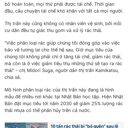
Phim VTV
bỏ hoàn toàn, mọi thứ phải được tái chế. Thời gian
Giải trí
đầu, câu chuyện tái chế khó khăn với tất cả mọi người.
Hậu trường
Điện ảnh
Đời sống
Thị trấn này cũng không có nhân viên vệ sinh, bởi mỗi
Nhân vật
Âm nhạc
cư dân đều tự giác thu gom và xử lý rác thải.
Du lịch
Khán giả
Giáo dục
Sao
"Việc phân loại rác giúp chúng tôi đóng góp vào việc
Làm đẹp
Giải sao mai
bảo vệ tương lai cho thế hệ sau. Giờ mục tiêu của
Tuyển sinh
Công nghệ
chúng tôi không phải chỉ ở tăng tái chế, giảm rác thải,
Chất lượng cuộc sống
Học trực tuyến
mà còn là ở việc giảm tiêu thụ những thứ sẽ tạo ra rác
Hitech Công nghệ tương lai
thải" - chị Midori Suga, người dân thị trấn Kamikatsu,
Giao lưu trực tuyến
chia sẻ.
Sản phẩm
Lịch phát sóng
Mô hình phân loại rác của thị trấn này đang là hình
Thị trường
mẫu để nhiều nơi khác tại Nhật Bản học tập. Hiện Nhật
Tư vấn
Bản đặt mục tiêu tới năm 2030 sẽ giảm 25% lượng rác
Chuyên mục khác
thải nhựa có thể phân hủy trên cả nước.
Emagazine
Podcast
10 tấn rác thải bị "bỏ quên" sau lễ