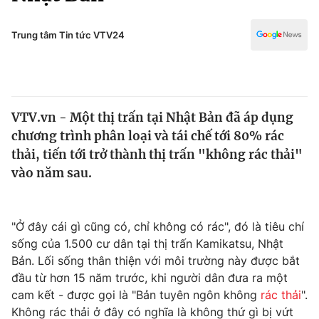
Chính trị
Truyền hình
Văn hóa - Giải trí
Trung tâm Tin tức VTV24
Xã hội
Y tế
Đời sống
Pháp luật
Công nghệ
Giáo dục
VTV.vn - Một thị trấn tại Nhật Bản đã áp dụng
Y tế
chương trình phân loại và tái chế tới 80% rác
thải, tiến tới trở thành thị trấn "không rác thải"
Thế giới
vào năm sau.
Tin tức
Kinh tế
"Ở đây cái gì cũng có, chỉ không có rác", đó là tiêu chí
Thế giới đó đây
Tài chính
sống của 1.500 cư dân tại thị trấn Kamikatsu, Nhật
Dữ liệu và đời sống
Câu chuyện quốc tế
Bản. Lối sống thân thiện với môi trường này được bắt
Thị trường
đầu từ hơn 15 năm trước, khi người dân đưa ra một
Truyền hình
cam kết - được gọi là "Bản tuyên ngôn không
rác thải
".
Góc doanh nghiệp
Không rác thải ở đây có nghĩa là không thứ gì bị vứt