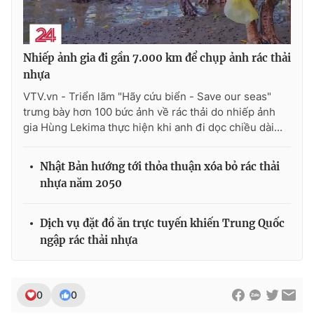
Nhiếp ảnh gia đi gần 7.000 km để chụp ảnh rác thải
THỜI BÁO VTV
nhựa
VTV.vn - Triển lãm "Hãy cứu biển - Save our seas"
trưng bày hơn 100 bức ảnh về rác thải do nhiếp ảnh
gia Hùng Lekima thực hiện khi anh đi dọc chiều dài...
Theo dõi báo trên
Nhật Bản hướng tới thỏa thuận xóa bỏ rác thải
Cơ quan chủ quản:
Đài Truyền hình Việt Nam
nhựa năm 2050
Cơ quan báo chí:
Thời báo VTV
Giấy phép hoạt động báo in và báo điện tử số 483/GP-BTTTT
Dịch vụ đặt đồ ăn trực tuyến khiến Trung Quốc
cấp ngày 29/12/2023
ngập rác thải nhựa
Tổng Biên tập:
Vũ Thanh Thủy
Phó Tổng Biên tập:
Nguyễn Thị Mỹ Hạnh, Phạm Quốc Thắng,
Nguyễn Trọng Ninh
0
0
Tổng đài VTV:
024.38 355 931 - 024.38 355 932