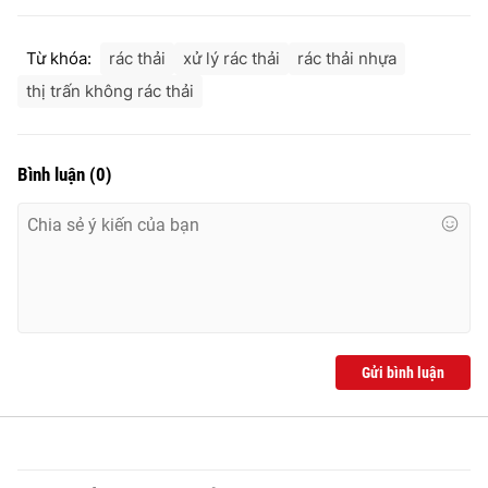
Ðiện thoại Thời báo VTV:
024.66 897 897
Email:
toasoan@vtv.vn
Từ khóa:
rác thải
xử lý rác thải
rác thải nhựa
Liên hệ quảng cáo:
024-7300.7108
thị trấn không rác thải
Bình luận
(
0
)
Gửi bình luận
® Cấm sao chép dưới mọi hình thức nếu không có sự chấp
thuận bằng văn bản. Ghi rõ nguồn VTV.vn khi phát hành lại
thông tin từ website này.