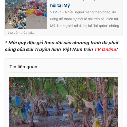
hội tại Mỹ
Photo
Infographic
VTV.vn - Nhiều người mang theo phao, đồ
uống để tham dự một lễ hội trên bãi biển tại
Video
Shorts video
Mỹ. Nhưng khi rời đi, họ lại "bỏ quên" những
thứ còn thừa lại...
VTV Money
VTV Thể thao
* Mời quý độc giả theo dõi các chương trình đã phát
sóng của Đài Truyền hình Việt Nam trên
TV Online
!
VTV Sức khoẻ
Bất động sản
Tin liên quan
Thị trường 24h
Tấm lòng Việt
VTV4
Vươn mình bằng AI
VTV9
VTV8
Liên hệ tòa soạn
English