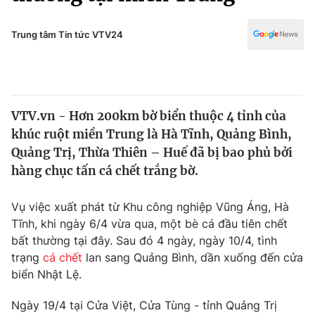
Chính trị
Truyền hình
Văn hóa - Giải trí
Trung tâm Tin tức VTV24
Xã hội
Y tế
Đời sống
Pháp luật
Công nghệ
Giáo dục
VTV.vn - Hơn 200km bờ biển thuộc 4 tỉnh của
Y tế
khúc ruột miền Trung là Hà Tĩnh, Quảng Bình,
Quảng Trị, Thừa Thiên – Huế đã bị bao phủ bởi
Thế giới
hàng chục tấn cá chết trắng bờ.
Tin tức
Vụ việc xuất phát từ Khu công nghiệp Vũng Áng, Hà
Kinh tế
Tĩnh, khi ngày 6/4 vừa qua, một bè cá đầu tiên chết
Thế giới đó đây
Tài chính
bất thường tại đây. Sau đó 4 ngày, ngày 10/4, tình
Dữ liệu và đời sống
Câu chuyện quốc tế
trạng
cá chết
lan sang Quảng Bình, dần xuống đến cửa
Thị trường
biển Nhật Lệ.
Truyền hình
Góc doanh nghiệp
Ngày 19/4 tại Cửa Việt, Cửa Tùng - tỉnh Quảng Trị