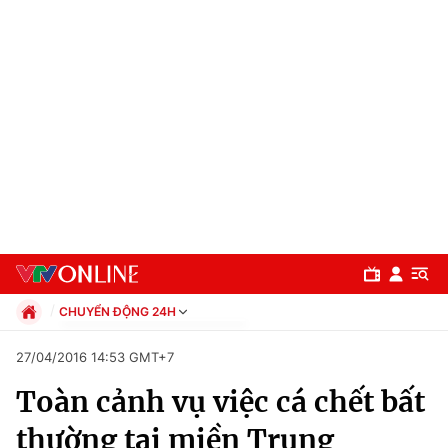
CHUYỂN ĐỘNG 24H
Chính trị
27/04/2016 14:53 GMT+7
Xã hội
Toàn cảnh vụ việc cá chết bất
Pháp luật
Chuyên mục
Kinh tế
thường tại miền Trung
Thể thao