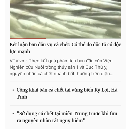
Photo
Infographic
Video
Shorts video
VTV Money
VTV Thể thao
Kết luận ban đầu vụ cá chết: Có thể do độc tố có độc
lực mạnh
VTV Sức khoẻ
Bất động sản
VTV.vn - Theo kết quả phân tích ban đầu của Viện
Nghiên cứu Nuôi trồng thủy sản 1 và Cục Thú y,
nguyên nhân cá chết nhanh bất thường trên diện...
Thị trường 24h
Tấm lòng Việt
Công khai bán cá chết tại vùng biển Kỳ Lợi, Hà
VTV4
Vươn mình bằng AI
Tĩnh
VTV9
VTV8
"Sử dụng cá chết tại miền Trung trước khi tìm
ra nguyên nhân rất nguy hiểm"
Liên hệ tòa soạn
English