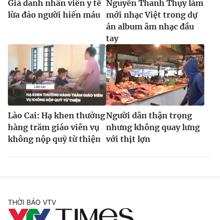
Giả danh nhân viên y tế
Nguyễn Thanh Thụy làm
lừa đảo người hiến máu
mới nhạc Việt trong dự
án album âm nhạc đầu
tay
Lào Cai: Hạ khen thưởng
Người dân thận trọng
hàng trăm giáo viên vụ
nhưng không quay lưng
không nộp quỹ từ thiện
với thịt lợn
THỜI BÁO VTV