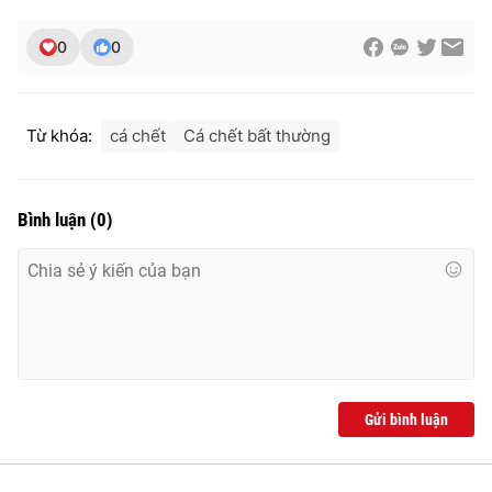
0
0
THỜI BÁO VTV
Từ khóa:
cá chết
Cá chết bất thường
Theo dõi báo trên
Bình luận
(
0
)
Cơ quan chủ quản:
Đài Truyền hình Việt Nam
Cơ quan báo chí:
Thời báo VTV
Giấy phép hoạt động báo in và báo điện tử số 483/GP-BTTTT
cấp ngày 29/12/2023
Tổng Biên tập:
Vũ Thanh Thủy
Gửi bình luận
Phó Tổng Biên tập:
Nguyễn Thị Mỹ Hạnh, Phạm Quốc Thắng,
Nguyễn Trọng Ninh
Tổng đài VTV:
024.38 355 931 - 024.38 355 932