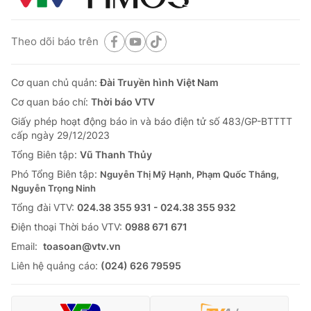
Theo dõi báo trên
Cơ quan chủ quản:
Đài Truyền hình Việt Nam
Cơ quan báo chí:
Thời báo VTV
Giấy phép hoạt động báo in và báo điện tử số 483/GP-BTTTT
cấp ngày 29/12/2023
Tổng Biên tập:
Vũ Thanh Thủy
Phó Tổng Biên tập:
Nguyễn Thị Mỹ Hạnh, Phạm Quốc Thắng,
Nguyễn Trọng Ninh
Tổng đài VTV:
024.38 355 931 - 024.38 355 932
Ðiện thoại Thời báo VTV:
0988 671 671
Email:
toasoan@vtv.vn
Liên hệ quảng cáo:
(024) 626 79595