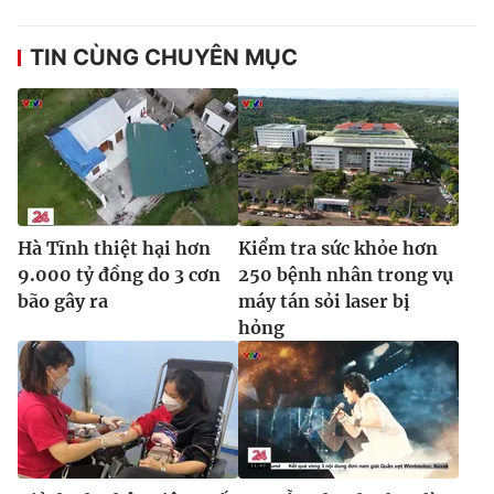
Ðiện thoại Thời báo VTV:
024.66 897 897
Email:
toasoan@vtv.vn
TIN CÙNG CHUYÊN MỤC
Liên hệ quảng cáo:
024-7300.7108
Hà Tĩnh thiệt hại hơn
Kiểm tra sức khỏe hơn
9.000 tỷ đồng do 3 cơn
250 bệnh nhân trong vụ
bão gây ra
máy tán sỏi laser bị
hỏng
® Cấm sao chép dưới mọi hình thức nếu không có sự chấp
thuận bằng văn bản. Ghi rõ nguồn VTV.vn khi phát hành lại
thông tin từ website này.