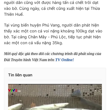
Phim VTV
người dân cũng vớt được hàng tấn cá chết trôi dạt
Giải trí
vào bờ. Cùng ngày, cá chết cũng xuất hiện tại Thừa
Hậu trường
Thiên Huế.
Điện ảnh
Đời sống
Nhân vật
Tại vùng biển huyện Phú Vang, người dân phát hiện
Âm nhạc
Du lịch
Khán giả
thấy xác một con cá voi nặng khoảng 100kg dạt vào
Giáo dục
Sao
bờ. Tại cảng Chân Mây - Phú Lộc, tiếp tục phát hiện
Làm đẹp
Giải sao mai
xác một con cá vẩu nặng 35kg.
Tuyển sinh
Công nghệ
Chất lượng cuộc sống
Học trực tuyến
Mời quý độc giả theo dõi các chương trình đã phát sóng của
Hitech Công nghệ tương lai
Đài Truyền hình Việt Nam trên
TV Online!
Giao lưu trực tuyến
Sản phẩm
Tin liên quan
Lịch phát sóng
Thị trường
Tư vấn
Chuyên mục khác
Emagazine
Podcast