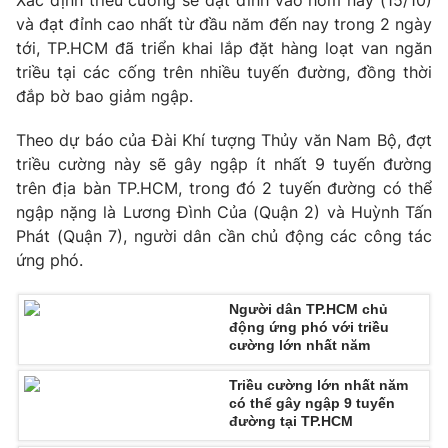
Xác định triều cường sẽ đạt đỉnh vào hôm nay (15/10)
Phim VTV
Giải trí
và đạt đỉnh cao nhất từ đầu năm đến nay trong 2 ngày
Hậu trường
tới, TP.HCM đã triển khai lắp đặt hàng loạt van ngăn
Điện ảnh
triều tại các cống trên nhiều tuyến đường, đồng thời
Đời sống
Nhân vật
đắp bờ bao giảm ngập.
Âm nhạc
Du lịch
Khán giả
Giáo dục
Theo dự báo của Đài Khí tượng Thủy văn Nam Bộ, đợt
Sao
Làm đẹp
triều cường này sẽ gây ngập ít nhất 9 tuyến đường
Giải sao mai
Tuyển sinh
trên địa bàn TP.HCM, trong đó 2 tuyến đường có thể
Công nghệ
Chất lượng cuộc sống
ngập nặng là Lương Đình Của (Quận 2) và Huỳnh Tấn
Học trực tuyến
Phát (Quận 7), người dân cần chủ động các công tác
Hitech Công nghệ tương lai
Giao lưu trực tuyến
ứng phó.
Sản phẩm
Lịch phát sóng
Người dân TP.HCM chủ
Thị trường
động ứng phó với triều
cường lớn nhất năm
Tư vấn
Chuyên mục khác
Triều cường lớn nhất năm
có thể gây ngập 9 tuyến
Emagazine
Podcast
đường tại TP.HCM