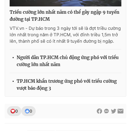
Triều cường lớn nhất năm có thể gây ngập 9 tuyến
đường tại TP.HCM
VTV.vn - Dự báo trong 3 ngày tới sẽ là đợt triều cường
THỜI BÁO VTV
lớn nhất trong năm ở TP.HCM, với đỉnh triều 1,5m trở
lên, thành phố sẽ có ít nhất 9 tuyến đường bị ngập.
Theo dõi báo trên
Người dân TP.HCM chủ động ứng phó với triều
cường lớn nhất năm
Cơ quan chủ quản:
Đài Truyền hình Việt Nam
TP.HCM khẩn trương ứng phó với triều cường
Cơ quan báo chí:
Thời báo VTV
vượt báo động 3
Giấy phép hoạt động báo in và báo điện tử số 483/GP-BTTTT
cấp ngày 29/12/2023
Tổng Biên tập:
Vũ Thanh Thủy
0
0
Phó Tổng Biên tập:
Nguyễn Thị Mỹ Hạnh, Phạm Quốc Thắng,
Nguyễn Trọng Ninh
Tổng đài VTV:
024.38 355 931 - 024.38 355 932