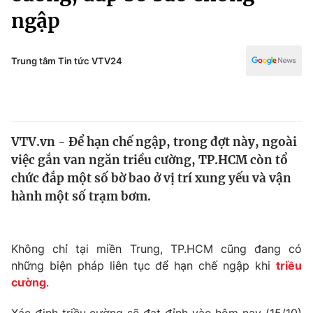
Chính trị
ngập
Truyền hình
Văn hóa - Giải trí
Xã hội
Y tế
Trung tâm Tin tức VTV24
Đời sống
Pháp luật
Công nghệ
Giáo dục
Y tế
VTV.vn - Để hạn chế ngập, trong đợt này, ngoài
việc gắn van ngăn triều cường, TP.HCM còn tổ
Thế giới
chức đắp một số bờ bao ở vị trí xung yếu và vận
Tin tức
hành một số trạm bơm.
Kinh tế
Thế giới đó đây
Tài chính
Dữ liệu và đời sống
Không chỉ tại miền Trung, TP.HCM cũng đang có
Câu chuyện quốc tế
Thị trường
những biện pháp liên tục để hạn chế ngập khi
triều
cường
.
Truyền hình
Góc doanh nghiệp