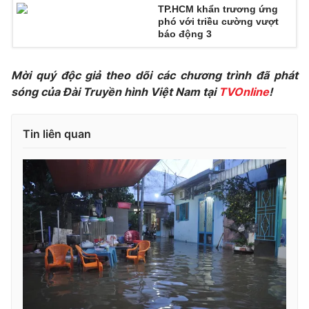
TP.HCM khẩn trương ứng
Photo
Infographic
phó với triều cường vượt
báo động 3
Video
Shorts video
Mời quý độc giả theo dõi các chương trình đã phát
sóng của Đài Truyền hình Việt Nam tại
TVOnline
!
VTV Money
VTV Thể thao
Tin liên quan
VTV Sức khoẻ
Bất động sản
Thị trường 24h
Tấm lòng Việt
VTV4
Vươn mình bằng AI
VTV9
VTV8
Liên hệ tòa soạn
English