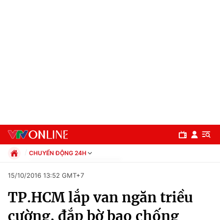
CHUYỂN ĐỘNG 24H
Chính trị
15/10/2016 13:52 GMT+7
Xã hội
TP.HCM lắp van ngăn triều
Pháp luật
Chuyên mục
Kinh tế
cường, đắp bờ bao chống
Thể thao