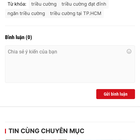
Ðiện thoại Thời báo VTV:
024.66 897 897
Từ khóa:
triều cường
triều cường đạt đỉnh
Email:
toasoan@vtv.vn
ngăn triều cường
triều cường tại TP.HCM
Liên hệ quảng cáo:
024-7300.7108
Bình luận
(
0
)
Gửi bình luận
® Cấm sao chép dưới mọi hình thức nếu không có sự chấp
thuận bằng văn bản. Ghi rõ nguồn VTV.vn khi phát hành lại
thông tin từ website này.
TIN CÙNG CHUYÊN MỤC