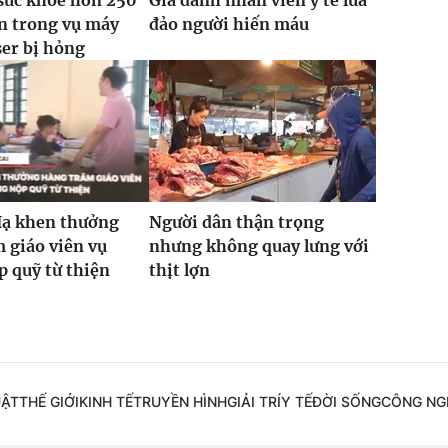
sức khỏe hơn 250
Giả danh nhân viên y tế lừa
n trong vụ máy
đảo người hiến máu
ser bị hỏng
Hạ khen thưởng
Người dân thận trọng
 giáo viên vụ
nhưng không quay lưng với
 quỹ từ thiện
thịt lợn
UẬT
THẾ GIỚI
KINH TẾ
TRUYỀN HÌNH
GIẢI TRÍ
Y TẾ
ĐỜI SỐNG
CÔNG NG