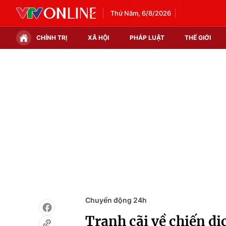
Thứ Năm, 6/8/2026
CHÍNH TRỊ
XÃ HỘI
PHÁP LUẬT
THẾ GIỚI
Chính trị
Xã hội
Thế giới
Kinh tế
Tin tức
Tài chính
Thế giới đó đây
Thị trường
Câu chuyện quốc tế
Góc doanh nghiệp
Dữ liệu và đời sống
Chuyển động 24h
Tranh cãi về chiến dị