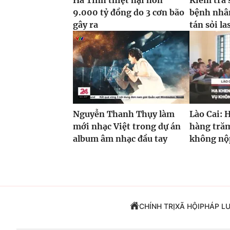
Hà Tĩnh thiệt hại hơn
Kiểm tra 
9.000 tỷ đồng do 3 cơn bão
bệnh nhâ
gây ra
tán sỏi la
Nguyễn Thanh Thụy làm
Lào Cai: 
mới nhạc Việt trong dự án
hàng trăm
album âm nhạc đầu tay
không nộp
CHÍNH TRỊ
XÃ HỘI
PHÁP L