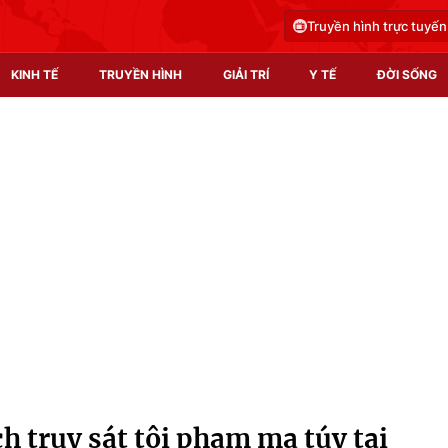
Truyền hình trực tuyến
KINH TẾ
TRUYỀN HÌNH
GIẢI TRÍ
Y TẾ
ĐỜI SỐNG
Pháp luật
Y tế
Truyền hình
Multimedia
Phim VTV
Video
Hậu trường
Shorts video
Nhân vật
Podcast
Khán giả
EMagazine
Giải sao mai
Photo
ch truy sát tội phạm ma túy tại
Infographic