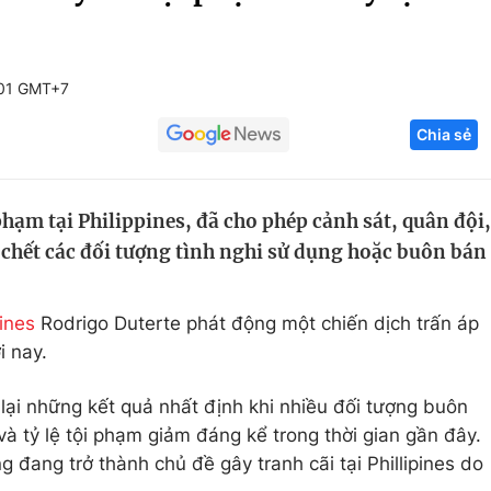
Góc ảnh
:01 GMT+7
Giáo dục
Công nghệ
Chia sẻ
Tuyển sinh
Hitech Công ng
Học trực tuyến
Sản phẩm
phạm tại Philippines, đã cho phép cảnh sát, quân đội,
g
Thị trường
chết các đối tượng tình nghi sử dụng hoặc buôn bán
Tư vấn
pines
Rodrigo Duterte phát động một chiến dịch trấn áp
i nay.
ại những kết quả nhất định khi nhiều đối tượng buôn
và tỷ lệ tội phạm giảm đáng kể trong thời gian gần đây.
g đang trở thành chủ đề gây tranh cãi tại Phillipines do