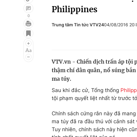
Philippines
0
Trung tâm Tin tức VTV24
04/08/2016 20
Giải trí
Đời sống
Điện ảnh
Du lịch
Âm nhạc
Làm đẹp
VTV.vn - Chiến dịch trấn áp tội 
Sao
Chất lượng cuộc sốn
thậm chí dân quân, nổ súng bắn 
ma túy.
Sau khi đắc cử, Tổng thống
Philip
tội phạm quyết liệt nhất từ trước tớ
Chính sách cứng rắn này đã mang l
ma túy đã ra đầu thú với cảnh sát 
Tuy nhiên, chính sách này hiện cũn