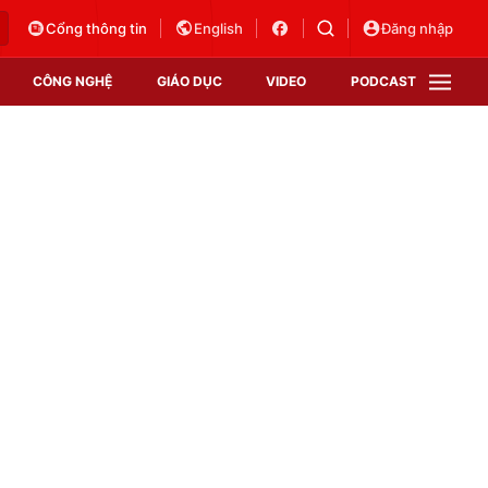
Cổng thông tin
English
Đăng nhập
CÔNG NGHỆ
GIÁO DỤC
VIDEO
PODCAST
VTV Money
VTV Thể thao
VTV Sức khoẻ
Bất động sản
Thị trường 24h
Tấm lòng Việt
Vươn mình bằng AI
VTV4
VTV8
VTV9
Lịch phát sóng
Giao lưu trực tuyến
Sự kiện