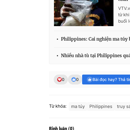
VTV.v
từ kh
buổi 
Philippines: Cai nghiện ma túy
Nhiều nhà tù tại Philippines quá
0
0
Bài đọc hay? Thả t
Từ khóa:
ma túy
Philippines
truy s
Bình luận
(
0
)