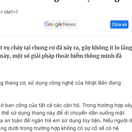
Góc ảnh
51 GMT+7
Chia sẻ
Giáo dục
Công nghệ
Tuyển sinh
Hitech Công ng
 vụ cháy tại chung cư đã xảy ra, gây không ít lo lắn
Học trực tuyến
Sản phẩm
 này, một số giải pháp thoát hiểm thông minh đã
g
Thị trường
Tư vấn
ng thang cơ, sử dụng công nghệ của Nhật Bản đang
 ở ban công của tất cả các căn hộ. Trong trường hợp xả
ó thể sử dụng thang này để di chuyển dần xuống mặt
 an toàn để ngăn trẻ em sử dụng tùy tiện. Nếu người ở
ng dưới trong trường hợp không có sự cố sẽ có hệ