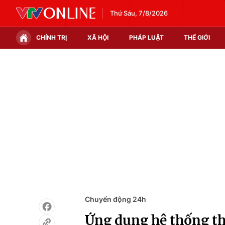
Thứ Sáu, 7/8/2026
CHÍNH TRỊ
XÃ HỘI
PHÁP LUẬT
THẾ GIỚI
Chính trị
Xã hội
Thế giới
Kinh tế
Tin tức
Tài chính
Thế giới đó đây
Thị trường
Câu chuyện quốc tế
Góc doanh nghiệp
Dữ liệu và đời sống
Chuyển động 24h
Ứng dụng hệ thống th