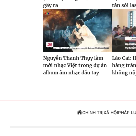
gây ra
tán sỏi la
Nguyễn Thanh Thụy làm
Lào Cai: 
mới nhạc Việt trong dự án
hàng trăm
album âm nhạc đầu tay
không nộp
CHÍNH TRỊ
XÃ HỘI
PHÁP L