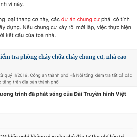
nh vi này.
ng loại thang cơ này, các
dự án chung cư
phải có tính
xây dựng. Nếu chung cư xây rồi mới lắp, việc thực hiện
ới kết cấu của toà nhà.
iểm tra phòng cháy chữa cháy chung cư, nhà cao
từ quý II/2019, Công an thành phố Hà Nội tổng kiểm tra tất cả các
 tầng trên địa bàn thành phố.
hương trình đã phát sóng của Đài Truyền hình Việt
M kiến nghị không giao cho chủ đầu tư thu phí bảo trì