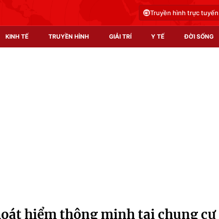
Truyền hình trực tuyến
KINH TẾ
TRUYỀN HÌNH
GIẢI TRÍ
Y TẾ
ĐỜI SỐNG
Pháp luật
Y tế
Truyền hình
Multimedia
Phim VTV
Video
Hậu trường
Shorts video
Nhân vật
Podcast
Khán giả
EMagazine
Giải sao mai
Photo
oát hiểm thông minh tại chung cư
Infographic