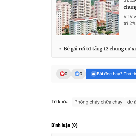
chun
VTV.v
trì 2%
Bé gái rơi từ tầng 12 chung cư 
0
0
Bài đọc hay? Thả t
Từ khóa:
Phòng cháy chữa cháy
dự 
Bình luận
(
0
)