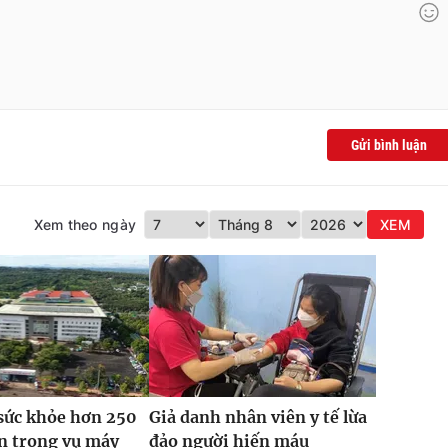
Gửi bình luận
Xem theo ngày
XEM
sức khỏe hơn 250
Giả danh nhân viên y tế lừa
n trong vụ máy
đảo người hiến máu