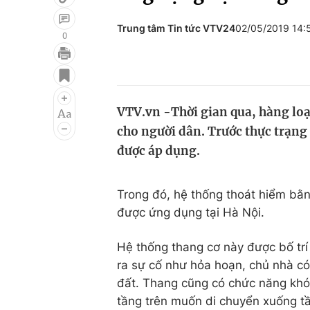
Trung tâm Tin tức VTV24
02/05/2019 14:
0
Giải trí
Đời sống
Điện ảnh
Du lịch
VTV.vn -Thời gian qua, hàng loạt
Âm nhạc
Làm đẹp
cho người dân. Trước thực trạng
Sao
Chất lượng cuộc sốn
được áp dụng.
Trong đó, hệ thống thoát hiểm bằ
được ứng dụng tại Hà Nội.
Hệ thống thang cơ này được bố trí
ra sự cố như hỏa hoạn, chủ nhà c
đất. Thang cũng có chức năng khóa
tầng trên muốn di chuyển xuống tầ