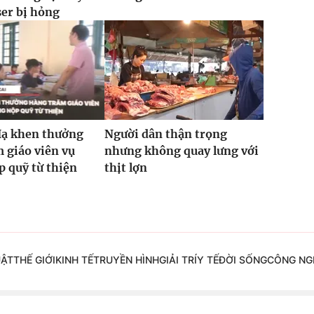
ser bị hỏng
Hạ khen thưởng
Người dân thận trọng
 giáo viên vụ
nhưng không quay lưng với
 quỹ từ thiện
thịt lợn
UẬT
THẾ GIỚI
KINH TẾ
TRUYỀN HÌNH
GIẢI TRÍ
Y TẾ
ĐỜI SỐNG
CÔNG NG