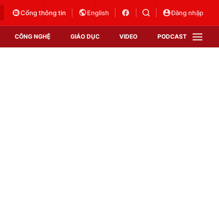
Cổng thông tin
English
Đăng nhập
CÔNG NGHỆ
GIÁO DỤC
VIDEO
PODCAST
VTV Money
VTV Thể thao
VTV Sức khoẻ
Bất động sản
Thị trường 24h
Tấm lòng Việt
Vươn mình bằng AI
VTV4
VTV8
VTV9
Lịch phát sóng
Giao lưu trực tuyến
Sự kiện