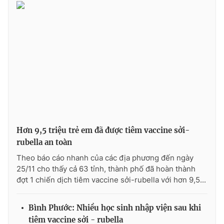
Photo
Infographic
Video
Shorts video
VTV Money
VTV Thể thao
VTV Sức khoẻ
Bất động sản
Hơn 9,5 triệu trẻ em đã được tiêm vaccine sởi-
Thị trường 24h
Tấm lòng Việt
rubella an toàn
Theo báo cáo nhanh của các địa phương đến ngày
VTV4
Vươn mình bằng AI
25/11 cho thấy cả 63 tỉnh, thành phố đã hoàn thành
đợt 1 chiến dịch tiêm vaccine sởi-rubella với hơn 9,5...
VTV9
VTV8
Bình Phước: Nhiều học sinh nhập viện sau khi
Liên hệ tòa soạn
English
tiêm vaccine sởi - rubella