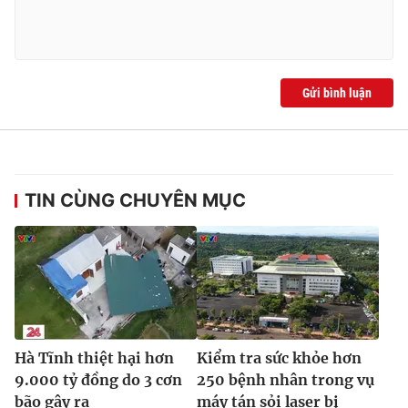
Ðiện thoại Thời báo VTV:
024.66 897 897
Email:
toasoan@vtv.vn
Liên hệ quảng cáo:
024-7300.7108
Gửi bình luận
TIN CÙNG CHUYÊN MỤC
® Cấm sao chép dưới mọi hình thức nếu không có sự chấp
thuận bằng văn bản. Ghi rõ nguồn VTV.vn khi phát hành lại
thông tin từ website này.
Hà Tĩnh thiệt hại hơn
Kiểm tra sức khỏe hơn
9.000 tỷ đồng do 3 cơn
250 bệnh nhân trong vụ
bão gây ra
máy tán sỏi laser bị