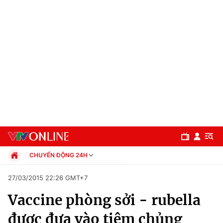
CHUYỂN ĐỘNG 24H
Chính trị
27/03/2015 22:26 GMT+7
Xã hội
Vaccine phòng sởi - rubella
Pháp luật
Chuyên mục
Kinh tế
được đưa vào tiêm chủng
Thể thao