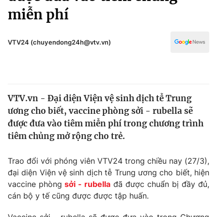
Chính trị
miễn phí
Truyền hình
Văn hóa - Giải trí
Xã hội
Y tế
VTV24 (chuyendong24h@vtv.vn)
Đời sống
Pháp luật
Công nghệ
Giáo dục
Y tế
VTV.vn - Đại diện Viện vệ sinh dịch tễ Trung
ương cho biết, vaccine phòng sởi - rubella sẽ
Thế giới
được đưa vào tiêm miễn phí trong chương trình
Tin tức
tiêm chủng mở rộng cho trẻ.
Kinh tế
Thế giới đó đây
Trao đổi với phóng viên VTV24 trong chiều nay (27/3),
Tài chính
Dữ liệu và đời sống
đại diện Viện vệ sinh dịch tễ Trung ương cho biết, hiện
Câu chuyện quốc tế
Thị trường
vaccine phòng
sởi - rubella
đã được chuẩn bị đầy đủ,
cán bộ y tế cũng được được tập huấn.
Truyền hình
Góc doanh nghiệp