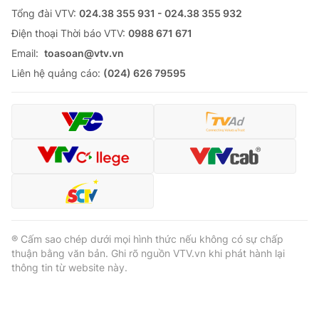
Tổng đài VTV:
024.38 355 931 - 024.38 355 932
Ðiện thoại Thời báo VTV:
0988 671 671
Email:
toasoan@vtv.vn
Liên hệ quảng cáo:
(024) 626 79595
® Cấm sao chép dưới mọi hình thức nếu không có sự chấp
thuận bằng văn bản. Ghi rõ nguồn VTV.vn khi phát hành lại
thông tin từ website này.