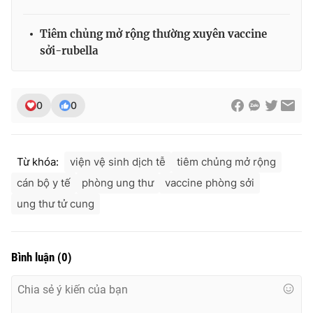
Tiêm chủng mở rộng thường xuyên vaccine
sởi-rubella
THỜI BÁO VTV
0
0
Theo dõi báo trên
Từ khóa:
viện vệ sinh dịch tễ
tiêm chủng mở rộng
Cơ quan chủ quản:
Đài Truyền hình Việt Nam
cán bộ y tế
phòng ung thư
vaccine phòng sởi
Cơ quan báo chí:
Thời báo VTV
ung thư tử cung
Giấy phép hoạt động báo in và báo điện tử số 483/GP-BTTTT
cấp ngày 29/12/2023
Tổng Biên tập:
Vũ Thanh Thủy
Bình luận
(
0
)
Phó Tổng Biên tập:
Nguyễn Thị Mỹ Hạnh, Phạm Quốc Thắng,
Nguyễn Trọng Ninh
Tổng đài VTV:
024.38 355 931 - 024.38 355 932