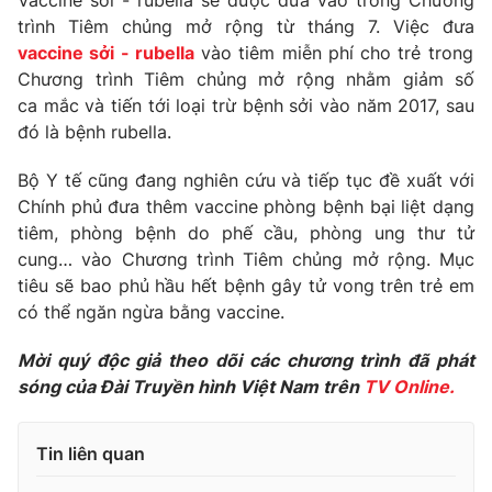
Vaccine sởi - rubella sẽ được đưa vào trong Chương
Phim VTV
Giải trí
trình Tiêm chủng mở rộng từ tháng 7. Việc đưa
Hậu trường
vaccine sởi - rubella
vào tiêm miễn phí cho trẻ trong
Điện ảnh
Chương trình Tiêm chủng mở rộng nhằm giảm số
Đời sống
Nhân vật
ca mắc và tiến tới loại trừ bệnh sởi vào năm 2017, sau
Âm nhạc
đó là bệnh rubella.
Du lịch
Khán giả
Giáo dục
Sao
Làm đẹp
Bộ Y tế cũng đang nghiên cứu và tiếp tục đề xuất với
Giải sao mai
Tuyển sinh
Chính phủ đưa thêm vaccine phòng bệnh bại liệt dạng
Công nghệ
Chất lượng cuộc sống
tiêm, phòng bệnh do phế cầu, phòng ung thư tử
Học trực tuyến
cung… vào Chương trình Tiêm chủng mở rộng. Mục
Hitech Công nghệ tương lai
Giao lưu trực tuyến
tiêu sẽ bao phủ hầu hết bệnh gây tử vong trên trẻ em
Sản phẩm
có thể ngăn ngừa bằng vaccine.
Lịch phát sóng
Thị trường
Mời quý độc giả theo dõi các chương trình đã phát
sóng của Đài Truyền hình Việt Nam trên
TV Online.
Tư vấn
Chuyên mục khác
Tin liên quan
Emagazine
Podcast