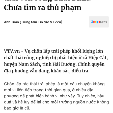
Chính trị
Chưa tìm ra thủ phạm
Truyền hình
Văn hóa - Giải trí
Xã hội
Y tế
Anh Tuấn (Trung tâm Tin tức VTV24)
Đời sống
Pháp luật
Công nghệ
Giáo dục
Y tế
VTV.vn - Vụ chôn lấp trái phép khối lượng lớn
chất thải công nghiệp bị phát hiện ở xã Hiệp Cát,
Thế giới
huyện Nam Sách, tỉnh Hải Dương. Chính quyền
Tin tức
địa phương vẫn đang khảo sát, điều tra.
Kinh tế
Thế giới đó đây
Chôn lấp rác thải trái phép là một câu chuyện không
Tài chính
Dữ liệu và đời sống
mới vì liên tiếp trong thời gian qua, ở nhiều địa
Câu chuyện quốc tế
Thị trường
phương đã phát hiện hành vi như vậy. Tuy nhiên, hậu
quả và hệ lụy để lại cho môi trường nguồn nước không
Truyền hình
Góc doanh nghiệp
bao giờ là cũ.