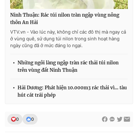
Photo
Infographic
Ninh Thuận: Rác túi nilon tràn ngập vùng nông
thôn An Hải
Video
Shorts video
VTV.vn - Vào lúc này, không chỉ các đô thị mà ngay cả
ở vùng quê, sử dụng túi nilon trong sinh hoạt hàng
ngày cũng đã ở mức đáng lo ngại.
VTV Money
VTV Thể thao
Những ngôi làng ngập tràn rác thải túi nilon
VTV Sức khoẻ
Bất động sản
trên vùng đất Ninh Thuận
Thị trường 24h
Tấm lòng Việt
Hải Dương: Phát hiện 10.000m3 rác thải vì... tàu
hút cát trái phép
VTV4
Vươn mình bằng AI
VTV9
VTV8
0
0
Liên hệ tòa soạn
English