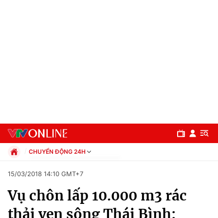
CHUYỂN ĐỘNG 24H
Chính trị
15/03/2018 14:10 GMT+7
Xã hội
Vụ chôn lấp 10.000 m3 rác
Pháp luật
Chuyên mục
Kinh tế
thải ven sông Thái Bình:
Thể thao