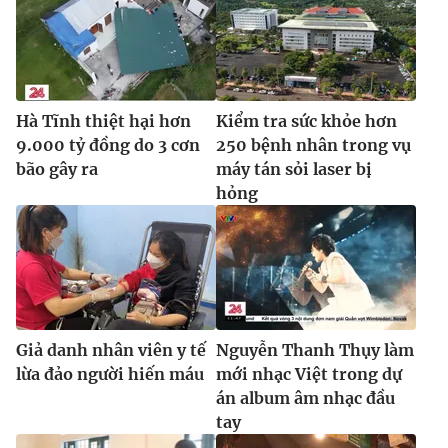
Ðiện thoại Thời báo VTV:
024.66 897 897
Email:
toasoan@vtv.vn
Liên hệ quảng cáo:
024-7300.7108
Hà Tĩnh thiệt hại hơn
Kiểm tra sức khỏe hơn
9.000 tỷ đồng do 3 cơn
250 bệnh nhân trong vụ
bão gây ra
máy tán sỏi laser bị
hỏng
Giả danh nhân viên y tế
Nguyễn Thanh Thụy làm
® Cấm sao chép dưới mọi hình thức nếu không có sự chấp
thuận bằng văn bản. Ghi rõ nguồn VTV.vn khi phát hành lại
lừa đảo người hiến máu
mới nhạc Việt trong dự
thông tin từ website này.
án album âm nhạc đầu
tay