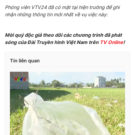
Phim VTV
Giải trí
Phóng viên VTV24 đã có mặt tại hiện trường để ghi
Hậu trường
nhận những thông tin mới nhất về vụ việc này:
Điện ảnh
Đời sống
Nhân vật
Âm nhạc
Mời quý độc giả theo dõi các chương trình đã phát
Du lịch
Khán giả
Giáo dục
sóng của Đài Truyền hình Việt Nam trên
TV Online
!
Sao
Làm đẹp
Giải sao mai
Tuyển sinh
Công nghệ
Chất lượng cuộc sống
Tin liên quan
Học trực tuyến
Hitech Công nghệ tương lai
Giao lưu trực tuyến
Sản phẩm
Lịch phát sóng
Thị trường
Tư vấn
Chuyên mục khác
Emagazine
Podcast