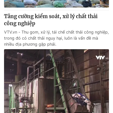
® Cấm sao chép dưới mọi hình thức nếu không có sự chấp
Tăng cường kiểm soát, xử lý chất thải
thuận bằng văn bản. Ghi rõ nguồn VTV.vn khi phát hành lại
công nghiệp
thông tin từ website này.
VTV.vn - Thu gom, xử lý, tái chế chất thải công nghiệp,
trong đó có chất thải nguy hại, luôn là vấn đề mà
nhiều địa phương gặp phải.