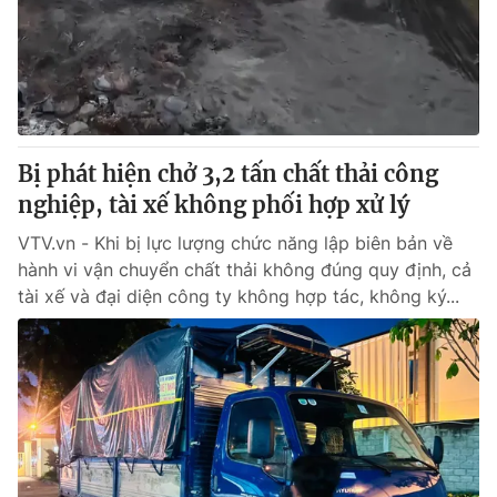
Tin tức
Kinh tế
Thế giới đó đây
Tài chính
Dữ liệu và đời sống
Câu chuyện quốc tế
Thị trường
Bị phát hiện chở 3,2 tấn chất thải công
Truyền hình
Góc doanh nghiệp
nghiệp, tài xế không phối hợp xử lý
Phim VTV
Giải trí
VTV.vn - Khi bị lực lượng chức năng lập biên bản về
Hậu trường
hành vi vận chuyển chất thải không đúng quy định, cả
Điện ảnh
tài xế và đại diện công ty không hợp tác, không ký...
Đời sống
Nhân vật
Âm nhạc
Du lịch
Khán giả
Giáo dục
Sao
Làm đẹp
Giải sao mai
Tuyển sinh
Công nghệ
Chất lượng cuộc sống
Học trực tuyến
Hitech Công nghệ tương lai