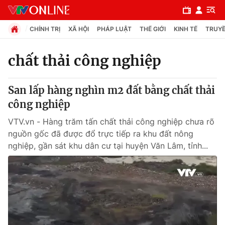
CHÍNH TRỊ
XÃ HỘI
PHÁP LUẬT
THẾ GIỚI
KINH TẾ
TRUYỀ
chất thải công nghiệp
Chuyên mục
San lấp hàng nghìn m2 đất bằng chất thải
Chính trị
công nghiệp
VTV.vn - Hàng trăm tấn chất thải công nghiệp chưa rõ
Xã hội
nguồn gốc đã được đổ trực tiếp ra khu đất nông
nghiệp, gần sát khu dân cư tại huyện Văn Lâm, tỉnh...
Pháp luật
Y tế
Thế giới