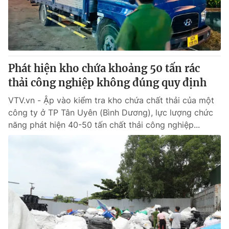
Giao lưu trực tuyến
Sản phẩm
Lịch phát sóng
Thị trường
Tư vấn
Phát hiện kho chứa khoảng 50 tấn rác
Chuyên mục khác
thải công nghiệp không đúng quy định
Emagazine
Podcast
VTV.vn - Ập vào kiểm tra kho chứa chất thải của một
công ty ở TP Tân Uyên (Bình Dương), lực lượng chức
Photo
Infographic
năng phát hiện 40-50 tấn chất thải công nghiệp...
Video
Shorts video
VTV Money
VTV Thể thao
VTV Sức khoẻ
Bất động sản