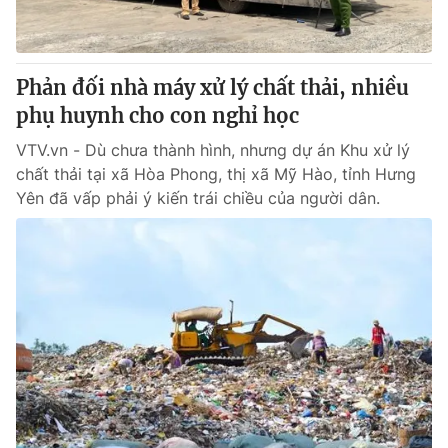
Giấy phép hoạt động báo in và báo điện tử số 483/GP-BTTTT
cấp ngày 29/12/2023
Tổng Biên tập:
Vũ Thanh Thủy
Phản đối nhà máy xử lý chất thải, nhiều
Phó Tổng Biên tập:
Nguyễn Thị Mỹ Hạnh, Phạm Quốc Thắng,
phụ huynh cho con nghỉ học
Nguyễn Trọng Ninh
Tổng đài VTV:
024.38 355 931 - 024.38 355 932
VTV.vn - Dù chưa thành hình, nhưng dự án Khu xử lý
Ðiện thoại Thời báo VTV:
024.66 897 897
chất thải tại xã Hòa Phong, thị xã Mỹ Hào, tỉnh Hưng
Email:
toasoan@vtv.vn
Yên đã vấp phải ý kiến trái chiều của người dân.
Liên hệ quảng cáo:
024-7300.7108