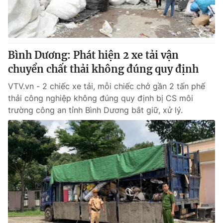
Thị trường 24h
Tấm lòng Việt
VTV4
Vươn mình bằng AI
Bình Dương: Phát hiện 2 xe tải vận
VTV9
VTV8
chuyển chất thải không đúng quy định
VTV.vn - 2 chiếc xe tải, mỗi chiếc chở gần 2 tấn phế
Liên hệ tòa soạn
English
thải công nghiệp không đúng quy định bị CS môi
trường công an tỉnh Bình Dương bắt giữ, xử lý.
THỜI BÁO VTV
Theo dõi báo trên
Cơ quan chủ quản:
Đài Truyền hình Việt Nam
Cơ quan báo chí:
Thời báo VTV