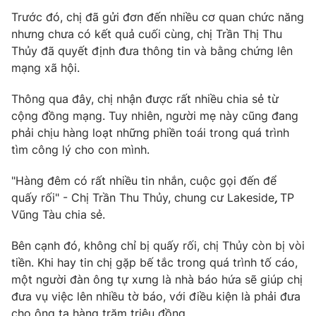
Phim VTV
Giải trí
Trước đó, chị đã gửi đơn đến nhiều cơ quan chức năng
Hậu trường
nhưng chưa có kết quả cuối cùng, chị Trần Thị Thu
Điện ảnh
Thủy đã quyết định đưa thông tin và bằng chứng lên
Đời sống
Nhân vật
mạng xã hội.
Âm nhạc
Du lịch
Khán giả
Giáo dục
Thông qua đây, chị nhận được rất nhiều chia sẻ từ
Sao
Làm đẹp
cộng đồng mạng. Tuy nhiên, người mẹ này cũng đang
Giải sao mai
Tuyển sinh
phải chịu hàng loạt những phiền toái trong quá trình
Công nghệ
Chất lượng cuộc sống
tìm công lý cho con mình.
Học trực tuyến
Hitech Công nghệ tương lai
Giao lưu trực tuyến
"Hàng đêm có rất nhiều tin nhắn, cuộc gọi đến để
Sản phẩm
quấy rối" - Chị Trần Thu Thủy, chung cư Lakeside
,
TP
Vũng Tàu chia sẻ.
Lịch phát sóng
Thị trường
Bên cạnh đó, không chỉ bị quấy rối, chị Thủy còn bị vòi
Tư vấn
tiền. Khi hay tin chị gặp bế tắc trong quá trình tố cáo,
Chuyên mục khác
một người đàn ông tự xưng là nhà báo hứa sẽ giúp chị
đưa vụ việc lên nhiều tờ báo, với điều kiện là phải đưa
Emagazine
Podcast
cho ông ta hàng trăm triệu đồng.