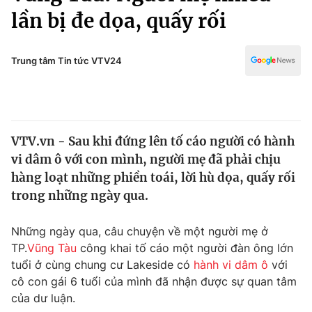
Chính trị
lần bị đe dọa, quấy rối
Truyền hình
Văn hóa - Giải trí
Xã hội
Y tế
Trung tâm Tin tức VTV24
Đời sống
Pháp luật
Công nghệ
Giáo dục
Y tế
VTV.vn - Sau khi đứng lên tố cáo người có hành
vi dâm ô với con mình, người mẹ đã phải chịu
Thế giới
hàng loạt những phiền toái, lời hù dọa, quấy rối
Tin tức
trong những ngày qua.
Kinh tế
Thế giới đó đây
Những ngày qua, câu chuyện về một người mẹ ở
Tài chính
Dữ liệu và đời sống
TP.
Vũng Tàu
công khai tố cáo một người đàn ông lớn
Câu chuyện quốc tế
Thị trường
tuổi ở cùng chung cư Lakeside có
hành vi dâm ô
với
cô con gái 6 tuổi của mình đã nhận được sự quan tâm
Truyền hình
Góc doanh nghiệp
của dư luận.