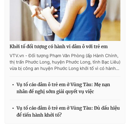
THỜI BÁO VTV
Khởi tố đối tượng có hành vi dâm ô với trẻ em
VTV.vn - Đối tượng Phạm Văn Phòng (ấp Hành Chính,
Theo dõi báo trên
thị trấn Phước Long, huyện Phước Long, tỉnh Bạc Liêu)
vừa bị công an huyện Phước Long khởi tố vì có hành...
Cơ quan chủ quản:
Đài Truyền hình Việt Nam
Cơ quan báo chí:
Thời báo VTV
Vụ tố cáo dâm ô trẻ em ở Vũng Tàu: Mẹ nạn
Giấy phép hoạt động báo in và báo điện tử số 483/GP-BTTTT
nhân đề nghị sớm giải quyết vụ việc
cấp ngày 29/12/2023
Tổng Biên tập:
Vũ Thanh Thủy
Vụ tố cáo dâm ô trẻ em ở Vũng Tàu: Đủ dấu hiệu
Phó Tổng Biên tập:
Nguyễn Thị Mỹ Hạnh, Phạm Quốc Thắng,
để tiến hành khởi tố?
Nguyễn Trọng Ninh
Tổng đài VTV:
024.38 355 931 - 024.38 355 932