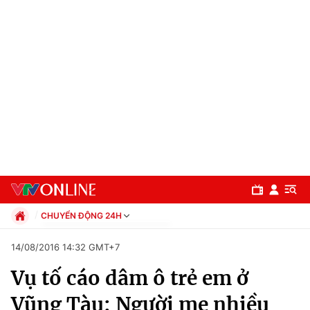
CHUYỂN ĐỘNG 24H
Chính trị
14/08/2016 14:32 GMT+7
Xã hội
Vụ tố cáo dâm ô trẻ em ở
Pháp luật
Chuyên mục
Kinh tế
Vũng Tàu: Người mẹ nhiều
Thể thao