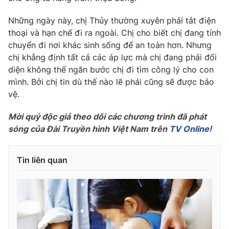
Photo
Infographic
Những ngày này, chị Thủy thường xuyên phải tắt điện
thoại và hạn chế đi ra ngoài. Chị cho biết chị đang tính
chuyển đi nơi khác sinh sống để an toàn hơn. Nhưng
Video
Shorts video
chị khẳng định tất cả các áp lực mà chị đang phải đối
diện không thể ngăn bước chị đi tìm công lý cho con
VTV Money
VTV Thể thao
mình. Bởi chị tin dù thế nào lẽ phải cũng sẽ được bảo
vệ.
VTV Sức khoẻ
Bất động sản
Mời quý độc giả theo dõi các chương trình đã phát
sóng của Đài Truyền hình Việt Nam trên
TV Online!
Thị trường 24h
Tấm lòng Việt
Tin liên quan
VTV4
Vươn mình bằng AI
VTV9
VTV8
Liên hệ tòa soạn
English