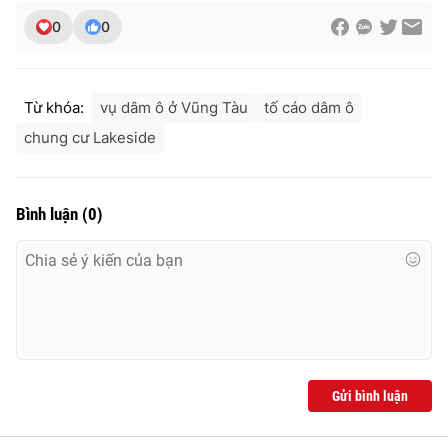
Ðiện thoại Thời báo VTV:
024.66 897 897
0
0
Email:
toasoan@vtv.vn
Liên hệ quảng cáo:
024-7300.7108
Từ khóa:
vụ dâm ô ở Vũng Tàu
tố cáo dâm ô
chung cư Lakeside
Bình luận
(
0
)
® Cấm sao chép dưới mọi hình thức nếu không có sự chấp
thuận bằng văn bản. Ghi rõ nguồn VTV.vn khi phát hành lại
thông tin từ website này.
Gửi bình luận