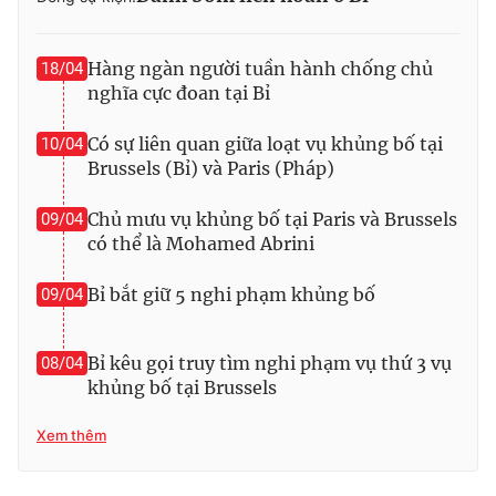
Photo
Infographic
Hàng ngàn người tuần hành chống chủ
18/04
nghĩa cực đoan tại Bỉ
Video
Shorts video
Có sự liên quan giữa loạt vụ khủng bố tại
10/04
VTV Money
VTV Thể thao
Brussels (Bỉ) và Paris (Pháp)
Chủ mưu vụ khủng bố tại Paris và Brussels
09/04
VTV Sức khoẻ
Bất động sản
có thể là Mohamed Abrini
Thị trường 24h
Tấm lòng Việt
Bỉ bắt giữ 5 nghi phạm khủng bố
09/04
VTV4
Vươn mình bằng AI
Bỉ kêu gọi truy tìm nghi phạm vụ thứ 3 vụ
08/04
khủng bố tại Brussels
VTV9
VTV8
Xem thêm
Liên hệ tòa soạn
English