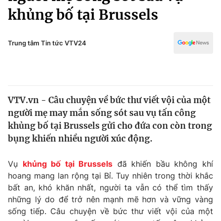
Chính trị
khủng bố tại Brussels
Truyền hình
Văn hóa - Giải trí
Xã hội
Y tế
Trung tâm Tin tức VTV24
Đời sống
Pháp luật
Công nghệ
Giáo dục
Y tế
VTV.vn - Câu chuyện về bức thư viết vội của một
người mẹ may mắn sống sót sau vụ tấn công
Thế giới
khủng bố tại Brussels gửi cho đứa con còn trong
Tin tức
bụng khiến nhiều người xúc động.
Kinh tế
Thế giới đó đây
Vụ
khủng bố tại Brussels
đã khiến bầu không khí
Tài chính
Dữ liệu và đời sống
hoang mang lan rộng tại Bỉ. Tuy nhiên trong thời khắc
Câu chuyện quốc tế
Thị trường
bất an, khó khăn nhất, người ta vẫn có thể tìm thấy
những lý do để trở nên mạnh mẽ hơn và vững vàng
Truyền hình
Góc doanh nghiệp
sống tiếp. Câu chuyện về bức thư viết vội của một