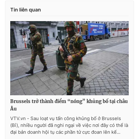
Tin liên quan
THỜI BÁO VTV
Theo dõi báo trên
Cơ quan chủ quản:
Đài Truyền hình Việt Nam
Cơ quan báo chí:
Thời báo VTV
Giấy phép hoạt động báo in và báo điện tử số 483/GP-BTTTT
Brussels trở thành điểm “nóng” khủng bố tại châu
cấp ngày 29/12/2023
Âu
Tổng Biên tập:
Vũ Thanh Thủy
VTV.vn - Sau loạt vụ tấn công khủng bố ở Brussels
Phó Tổng Biên tập:
Nguyễn Thị Mỹ Hạnh, Phạm Quốc Thắng,
(Bỉ), nhiều người đã nghi ngại về việc nơi đây có thể là
Nguyễn Trọng Ninh
đại bản doanh hội tụ các phần tử cực đoan lên kế...
Tổng đài VTV:
024.38 355 931 - 024.38 355 932