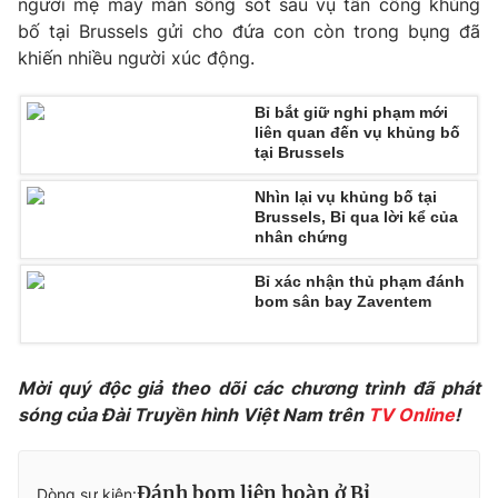
người mẹ may mắn sống sót sau vụ tấn công khủng
Phim VTV
Giải trí
bố tại Brussels gửi cho đứa con còn trong bụng đã
Hậu trường
khiến nhiều người xúc động.
Điện ảnh
Đời sống
Nhân vật
Âm nhạc
Bỉ bắt giữ nghi phạm mới
Du lịch
liên quan đến vụ khủng bố
Khán giả
Giáo dục
tại Brussels
Sao
Làm đẹp
Giải sao mai
Tuyển sinh
Nhìn lại vụ khủng bố tại
Công nghệ
Brussels, Bỉ qua lời kể của
Chất lượng cuộc sống
nhân chứng
Học trực tuyến
Hitech Công nghệ tương lai
Giao lưu trực tuyến
Bỉ xác nhận thủ phạm đánh
bom sân bay Zaventem
Sản phẩm
Lịch phát sóng
Thị trường
Mời quý độc giả theo dõi các chương trình đã phát
Tư vấn
sóng của Đài Truyền hình Việt Nam trên
TV Online
!
Chuyên mục khác
Emagazine
Podcast
Đánh bom liên hoàn ở Bỉ
Dòng sự kiện: