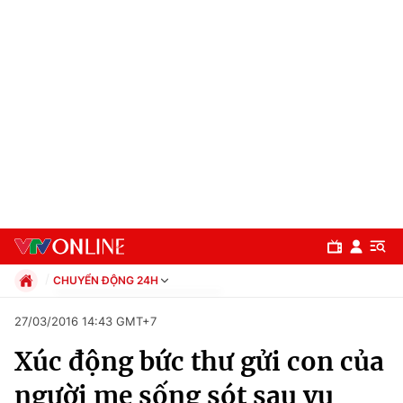
CHUYỂN ĐỘNG 24H
Chính trị
27/03/2016 14:43 GMT+7
Xã hội
Xúc động bức thư gửi con của
Pháp luật
Chuyên mục
Kinh tế
người mẹ sống sót sau vụ
Thể thao