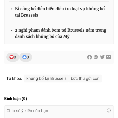
Ðiện thoại Thời báo VTV:
024.66 897 897
Bỉ công bố diễn biến điều tra loạt vụ khủng bố
Email:
toasoan@vtv.vn
tại Brussels
Liên hệ quảng cáo:
024-7300.7108
2 nghi phạm đánh bom tại Brussels nằm trong
danh sách khủng bố của Mỹ
0
0
Từ khóa:
khủng bố tại Brussels
bức thư gửi con
® Cấm sao chép dưới mọi hình thức nếu không có sự chấp
thuận bằng văn bản. Ghi rõ nguồn VTV.vn khi phát hành lại
Bình luận
(
0
)
thông tin từ website này.