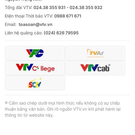
Tổng đài VTV:
024.38 355 931 - 024.38 355 932
Ðiện thoại Thời báo VTV:
0988 671 671
Email:
toasoan@vtv.vn
Liên hệ quảng cáo:
(024) 626 79595
® Cấm sao chép dưới mọi hình thức nếu không có sự chấp
thuận bằng văn bản. Ghi rõ nguồn VTV.vn khi phát hành lại
thông tin từ website này.