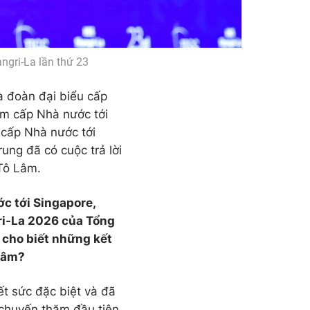
ngri-La lần thứ 23
à đoàn đại biểu cấp
ăm cấp Nhà nước tới
 cấp Nhà nước tới
rung đã có cuộc trả lời
Tô Lâm.
c tới Singapore,
gri-La 2026 của Tổng
 cho biết những kết
 Lâm?
t sức đặc biệt và đã
 chuyến thăm đầu tiên