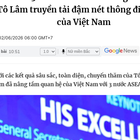
ô Lâm truyền tải đậm nét thông đi
Góc ảnh
của Việt Nam
Giáo dục
Công nghệ
02/06/2026 06:00 GMT+7
Tuyển sinh
Hitech Công ng
10:51
 bài
Học trực tuyến
Sản phẩm
g
Thị trường
i các kết quả sâu sắc, toàn diện, chuyến thăm của Tổ
Tư vấn
m đã nâng tầm quan hệ của Việt Nam với 3 nước ASE