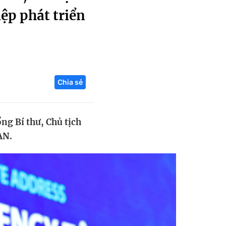
ệp phát triển
Liên hệ toà soạn
hệ tương lai
Chia sẻ
ng Bí thư, Chủ tịch
AN.