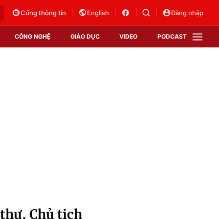
Cổng thông tin
English
Đăng nhập
CÔNG NGHỆ
GIÁO DỤC
VIDEO
PODCAST
VTV Money
VTV Thể thao
VTV Sức khoẻ
Bất động sản
Thị trường 24h
Tấm lòng Việt
Vươn mình bằng AI
VTV4
VTV8
VTV9
Lịch phát sóng
Giao lưu trực tuyến
thư, Chủ tịch
Sự kiện