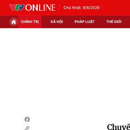
Chủ Nhật, 9/8/2026
CHÍNH TRỊ
XÃ HỘI
PHÁP LUẬT
THẾ GIỚI
Chính trị
Xã hội
Thế giới
Kinh tế
Tin tức
Tài chính
Thế giới đó đây
Thị trường
Câu chuyện quốc tế
Góc doanh nghiệp
Dữ liệu và đời sống
Chuyế