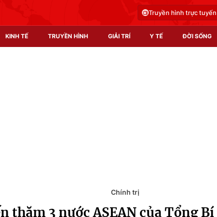
Truyền hình trực tuyến
KINH TẾ
TRUYỀN HÌNH
GIẢI TRÍ
Y TẾ
ĐỜI SỐNG
Pháp luật
Y tế
Truyền hình
Multimedia
Phim VTV
Video
Hậu trường
Shorts video
Nhân vật
Podcast
Khán giả
EMagazine
Giải sao mai
Photo
Chính trị
n thăm 3 nước ASEAN của Tổng Bí 
Infographic