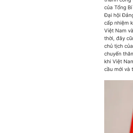
của Tổng Bí
Đại hội Đản
cấp nhiệm k
Việt Nam và
thời, đây c
chủ tịch củ
chuyến thăm
khi Việt Na
cầu mới và 