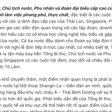
, Chủ tịch nước, Phu nhân và đoàn đại biểu cấp cao củ
h làm việc phong phú, thực chất,
đặc biệt là các cuộc 
 với các vị lãnh đạo cấp cao của Thái Lan, Singapore, P
ham gia các diễn đàn quan trọng với các tập đoàn, doanh
 tìm hiểu các cơ sở khoa học công nghệ tiêu biểu và gặ
i ba nước. Cả ba nước đều dành cho Đoàn sự tiếp đón t
h với nghi lễ đón tiếp ở mức cao nhất, có nhiều biệt lệ;
 ra tận máy bay tiễn Tổng Bí thư, Chủ tịch nước và Phu
g Singapore có các cuộc hội đàm, trao đổi và chiêu đãi 
ớc Tô Lâm.
 khổ chuyến thăm, một điểm nhấn quan trọng là phát b
ch nước tại Đối thoại Shangri-La – diễn đàn an ninh, quố
ởng hàng đầu khu vực châu Á – Thái Bình Dương với sự
u từ hơn 40 quốc gia. Phát biểu dẫn đề của Tổng Bí thư
nh quốc tế và khu vực đã thể hiện rất rõ quan điểm của
ế giới hiện nay, những thách thức đặt ra và những kiến 