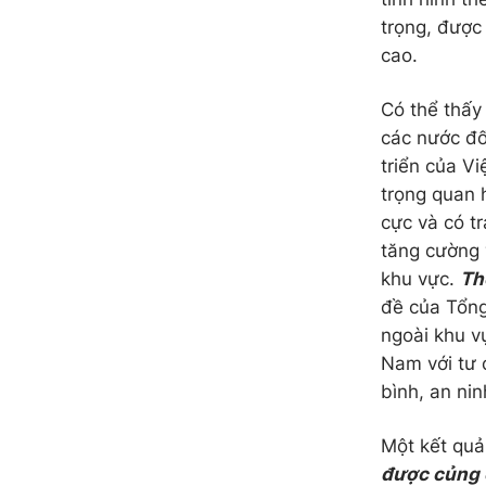
trọng, được
cao.
Có thể thấy
các nước đố
triển của V
trọng quan 
cực và có t
tăng cường v
khu vực.
Th
đề của Tổng 
ngoài khu vự
Nam với tư 
bình, an nin
Một kết quả
được củng 