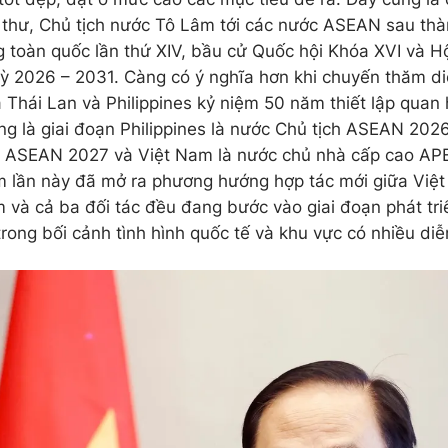
 thư, Chủ tịch nước Tô Lâm tới các nước ASEAN sau thà
g toàn quốc lần thứ XIV, bầu cử Quốc hội Khóa XVI và 
ỳ 2026 – 2031. Càng có ý nghĩa hơn khi chuyến thăm di
 Thái Lan và Philippines kỷ niệm 50 năm thiết lập quan
ũng là giai đoạn Philippines là nước Chủ tịch ASEAN 202
a ASEAN 2027 và Việt Nam là nước chủ nhà cấp cao APE
 lần này đã mở ra phương hướng hợp tác mới giữa Việt 
m và cả ba đối tác đều đang bước vào giai đoạn phát tr
trong bối cảnh tình hình quốc tế và khu vực có nhiều diễ