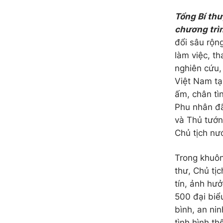
Tổng Bí thư
chương trìn
đổi sâu rộng
làm việc, t
nghiên cứu,
Việt Nam tạ
ấm, chân tìn
Phu nhân đã
và Thủ tướn
Chủ tịch nư
Trong khuôn
thư, Chủ tị
tín, ảnh hư
500 đại biể
bình, an ni
tình hình th