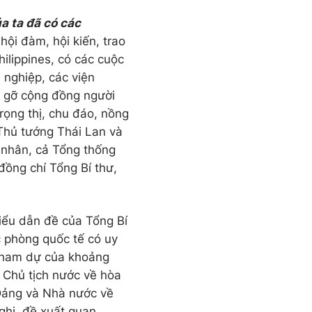
a ta đã có các
hội đàm, hội kiến, trao
hilippines, có các cuộc
 nghiệp, các viện
p gỡ cộng đồng người
rọng thị, chu đáo, nồng
 Thủ tướng Thái Lan và
 nhân, cả Tổng thống
đồng chí Tổng Bí thư,
iểu dẫn đề của Tổng Bí
c phòng quốc tế có uy
 tham dự của khoảng
, Chủ tịch nước về hòa
 Đảng và Nhà nước về
nghị, đề xuất quan