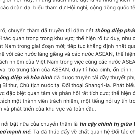
 các đoàn đại biểu tham dự Hội nghị, cộng đồng quốc tế
 rõ, chuyến thăm đã truyền tải đậm nét
thông điệp phát
i tác quan trọng trong khu vực; thể hiện rõ tư duy, nhu
iệt Nam trong giai đoạn mới; tiếp tục khẳng định nhất qu
hệ với các nước láng giềng và các nước ASEAN, thể hiện 
rách nhiệm của Việt Nam trong việc cùng các nước ASE
ai trò trung tâm của ASEAN, duy trì hòa bình, ổn định, 
ông điệp về hòa bình
đã được truyền tải đầy thuyết ph
Bí thư, Chủ tịch nước tại Đối thoại Shangri-la. Phát biể
c đặc biệt quan tâm và phản hồi rất tích cực; thể hiện 
cách một thành viên trách nhiệm, một tiếng nói uy tín t
h và phát triển của khu vực và toàn cầu.
 nổi bật nữa của chuyến thăm là
tin cậy chính trị giữa
cố mạnh mẽ.
Ta đã thúc đẩy về chất quan hệ Đối tác ch