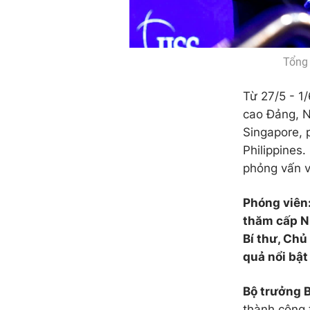
Tổng 
Từ 27/5 - 1
cao Đảng, N
Singapore, 
Philippines.
phỏng vấn v
Phóng viên
thăm cấp Nh
Bí thư, Chủ
quả nổi bật
Bộ trưởng B
thành công 