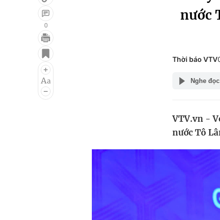
nước T
0
Giải trí
Đời sống
Thời báo VTV
Điện ảnh
Du lịch
Nghe đọc
Âm nhạc
Làm đẹp
Sao
Chất lượng cuộc sốn
VTV.vn - Vớ
nước Tô Lâ