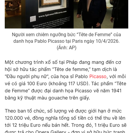
Phim VTV
Giải trí
Hậu trường
Điện ảnh
Đời sống
Nhân vật
Âm nhạc
Người xem chiêm ngưỡng bức “Tête de Femme” của
Du lịch
Khán giả
Giáo dục
danh họa Pablo Picasso tại Paris ngày 10/4/2026.
Sao
(Ảnh: AP)
Làm đẹp
Giải sao mai
Tuyển sinh
Công nghệ
Chất lượng cuộc sống
Một chương trình xổ số tại Pháp đang mang đến cơ
Học trực tuyến
hội sở hữu tác phẩm “Tête de femme,” tạm dịch là
Hitech Công nghệ tương lai
Giao lưu trực tuyến
"Đầu người phụ nữ", của họa sĩ Pablo
Picasso
, với mỗi
Sản phẩm
vé có giá 100 Euro (khoảng 117 USD). Tác phẩm “Tête
de Femme” được đại danh họa Picasso vẽ năm 1941
Lịch phát sóng
Thị trường
bằng kỹ thuật màu gouache trên giấy.
Tư vấn
Theo ban tổ chức, số lượng vé được giới hạn ở mức
Chuyên mục khác
120.000 vé, đồng nghĩa tổng số tiền có thể thu về lên
tới 12 triệu Euro nếu bán hết. Trong đó, 1 triệu Euro sẽ
Emagazine
Podcast
được trả cho Opera Gallery - đơn vị sở hữu bức tranh.