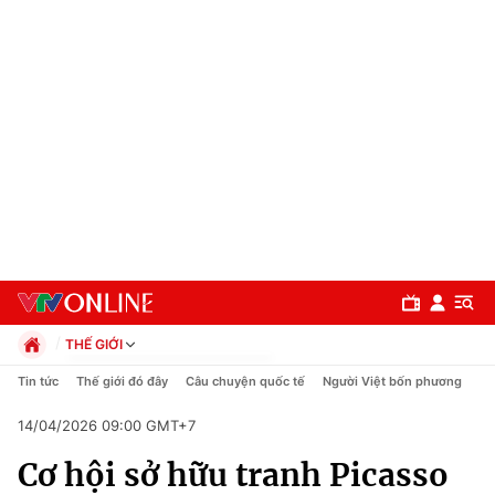
THẾ GIỚI
Chính trị
Tin tức
Thế giới đó đây
Câu chuyện quốc tế
Người Việt bốn phương
Xã hội
14/04/2026 09:00 GMT+7
Pháp luật
Chuyên mục
Kinh tế
Cơ hội sở hữu tranh Picasso
Thể thao