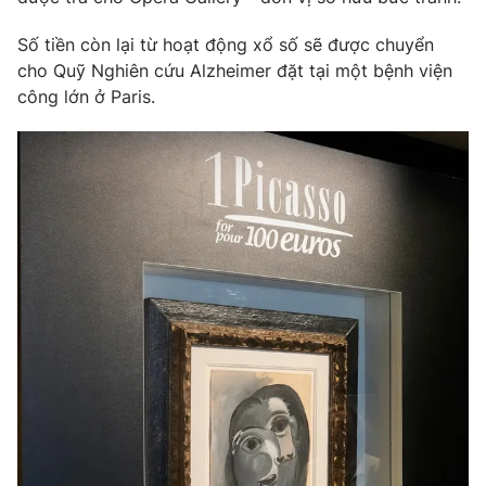
Photo
Infographic
Số tiền còn lại từ hoạt động xổ số sẽ được chuyển
cho Quỹ Nghiên cứu Alzheimer đặt tại một bệnh viện
công lớn ở Paris.
Video
Shorts video
VTV Money
VTV Thể thao
VTV Sức khoẻ
Bất động sản
Thị trường 24h
Tấm lòng Việt
VTV4
Vươn mình bằng AI
VTV9
VTV8
Liên hệ tòa soạn
English