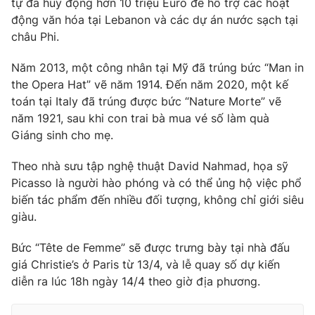
tự đã huy động hơn 10 triệu Euro để hỗ trợ các hoạt
Ðiện thoại Thời báo VTV:
024.66 897 897
động văn hóa tại Lebanon và các dự án nước sạch tại
Email:
toasoan@vtv.vn
châu Phi.
Liên hệ quảng cáo:
024-7300.7108
Năm 2013, một công nhân tại Mỹ đã trúng bức “Man in
the Opera Hat” vẽ năm 1914. Đến năm 2020, một kế
toán tại Italy đã trúng được bức “Nature Morte” vẽ
năm 1921, sau khi con trai bà mua vé số làm quà
Giáng sinh cho mẹ.
Theo nhà sưu tập nghệ thuật David Nahmad, họa sỹ
Picasso là người hào phóng và có thể ủng hộ việc phổ
biến tác phẩm đến nhiều đối tượng, không chỉ giới siêu
giàu.
® Cấm sao chép dưới mọi hình thức nếu không có sự chấp
Bức “Tête de Femme” sẽ được trưng bày tại nhà đấu
thuận bằng văn bản. Ghi rõ nguồn VTV.vn khi phát hành lại
giá Christie’s ở Paris từ 13/4, và lễ quay số dự kiến
thông tin từ website này.
diễn ra lúc 18h ngày
14/4
theo giờ địa phương.