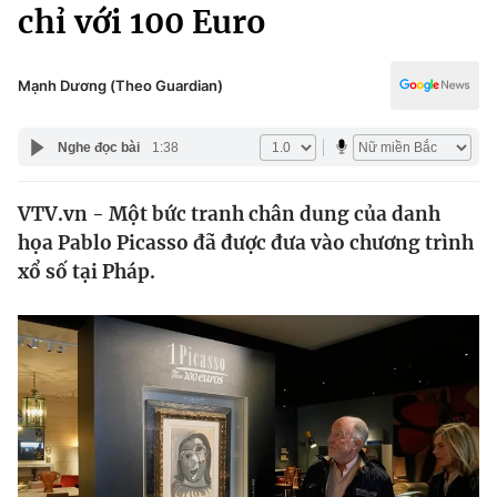
Chính trị
chỉ với 100 Euro
Truyền hình
Văn hóa - Giải trí
Xã hội
Y tế
Mạnh Dương (Theo Guardian)
Đời sống
Pháp luật
Công nghệ
Nghe đọc bài
1:38
Giáo dục
Y tế
VTV.vn - Một bức tranh chân dung của danh
họa Pablo Picasso đã được đưa vào chương trình
Thế giới
xổ số tại Pháp.
Tin tức
Kinh tế
Thế giới đó đây
Tài chính
Dữ liệu và đời sống
Câu chuyện quốc tế
Thị trường
Truyền hình
Góc doanh nghiệp