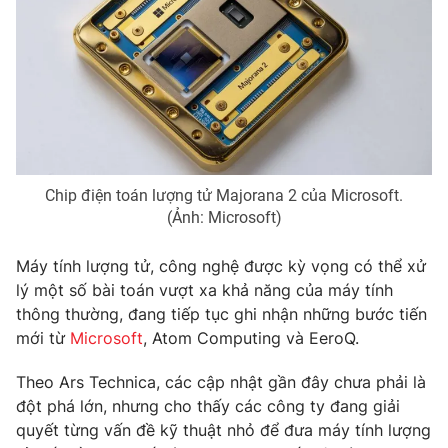
Phim VTV
Giải trí
Hậu trường
Điện ảnh
Đời sống
Nhân vật
Âm nhạc
Du lịch
Khán giả
Giáo dục
Sao
Làm đẹp
Giải sao mai
Tuyển sinh
Công nghệ
Chip điện toán lượng tử Majorana 2 của Microsoft.
Chất lượng cuộc sống
(Ảnh: Microsoft)
Học trực tuyến
Hitech Công nghệ tương lai
Giao lưu trực tuyến
Máy tính lượng tử, công nghệ được kỳ vọng có thể xử
Sản phẩm
lý một số bài toán vượt xa khả năng của máy tính
Lịch phát sóng
thông thường, đang tiếp tục ghi nhận những bước tiến
Thị trường
mới từ
Microsoft
, Atom Computing và EeroQ.
Tư vấn
Theo Ars Technica, các cập nhật gần đây chưa phải là
Chuyên mục khác
đột phá lớn, nhưng cho thấy các công ty đang giải
Emagazine
Podcast
quyết từng vấn đề kỹ thuật nhỏ để đưa máy tính lượng