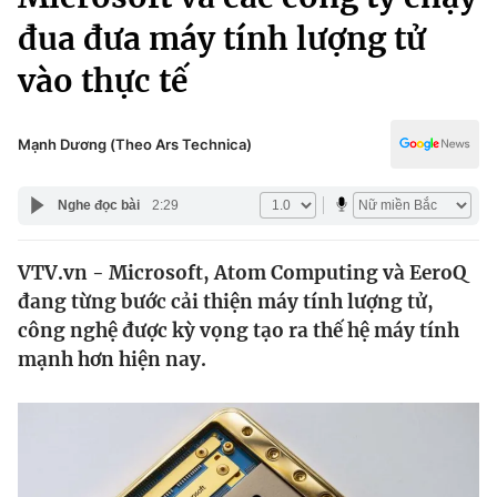
Chính trị
Truyền hình
đua đưa máy tính lượng tử
Văn hóa - Giải trí
Xã hội
vào thực tế
Y tế
Đời sống
Pháp luật
Công nghệ
Mạnh Dương (Theo Ars Technica)
Giáo dục
Y tế
Nghe đọc bài
2:29
Thế giới
VTV.vn - Microsoft, Atom Computing và EeroQ
đang từng bước cải thiện máy tính lượng tử,
Tin tức
Kinh tế
công nghệ được kỳ vọng tạo ra thế hệ máy tính
Thế giới đó đây
mạnh hơn hiện nay.
Tài chính
Dữ liệu và đời sống
Câu chuyện quốc tế
Thị trường
Truyền hình
Góc doanh nghiệp