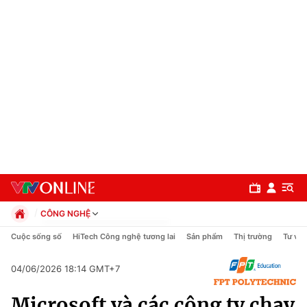
CÔNG NGHỆ
Chính trị
Cuộc sống số
HiTech Công nghệ tương lai
Sản phẩm
Thị trường
Tư vấn
Xã hội
Pháp luật
04/06/2026 18:14 GMT+7
Chuyên mục
Kinh tế
Microsoft và các công ty chạy
Thể thao