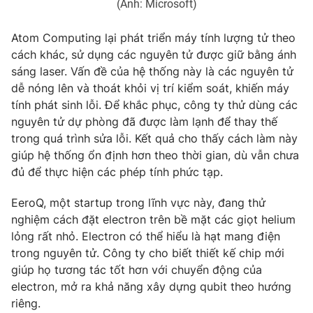
(Ảnh: Microsoft)
Ðiện thoại Thời báo VTV:
024.66 897 897
Email:
toasoan@vtv.vn
Atom Computing lại phát triển máy tính lượng tử theo
Liên hệ quảng cáo:
024-7300.7108
cách khác, sử dụng các nguyên tử được giữ bằng ánh
sáng laser. Vấn đề của hệ thống này là các nguyên tử
dễ nóng lên và thoát khỏi vị trí kiểm soát, khiến máy
tính phát sinh lỗi. Để khắc phục, công ty thử dùng các
nguyên tử dự phòng đã được làm lạnh để thay thế
trong quá trình sửa lỗi. Kết quả cho thấy cách làm này
giúp hệ thống ổn định hơn theo thời gian, dù vẫn chưa
đủ để thực hiện các phép tính phức tạp.
EeroQ, một startup trong lĩnh vực này, đang thử
nghiệm cách đặt electron trên bề mặt các giọt helium
lỏng rất nhỏ. Electron có thể hiểu là hạt mang điện
® Cấm sao chép dưới mọi hình thức nếu không có sự chấp
trong nguyên tử. Công ty cho biết thiết kế chip mới
thuận bằng văn bản. Ghi rõ nguồn VTV.vn khi phát hành lại
giúp họ tương tác tốt hơn với chuyển động của
thông tin từ website này.
electron, mở ra khả năng xây dựng qubit theo hướng
riêng.