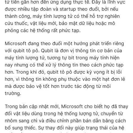
tử tiến gần hơn đến ứng dụng thực tế. Đây là lĩnh vực
được nhiều tập đoàn và startup theo đuổi, bởi nếu
Photo
Infographic
thành công, máy tính lượng tử có thể hỗ trợ nghiên
cứu thuốc, vật liệu mới, bảo mật dữ liệu hoặc mô
Video
Shorts video
phỏng các hệ thống rất phức tạp.
Microsoft đang theo đuổi một hướng phát triển riêng
VTV Money
VTV Thể thao
với qubit tô pô. Qubit là đơn vị thông tin cơ bản của
máy tính lượng tử, tương tự bit trong máy tính hiện
VTV Sức khoẻ
Bất động sản
nay nhưng có thể xử lý thông tin theo cách phức tạp
hơn. Trong khi đó, qubit tô pô được kỳ vọng ít bị lỗi
Thị trường 24h
Tấm lòng Việt
hơn, vì thông tin không phụ thuộc vào một hạt đơn lẻ
mà được bảo vệ tốt hơn trước tác động từ môi
trường.
VTV4
Vươn mình bằng AI
Trong bản cập nhật mới, Microsoft cho biết họ đã thay
VTV9
VTV8
đổi vật liệu dùng trong hệ thống lượng tử, chuyển từ
nhôm sang chì và điều chỉnh phần bán dẫn bằng cách
bổ sung thiếc. Sự thay đổi này giúp trạng thái của hệ
Liên hệ tòa soạn
English