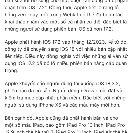
bản sửa lỗi bổ sung cho một cuộc tấn công đã bị ngăn
chặn trên iOS 17.2". Đồng thời, Apple tiết lộ rằng lỗ
Photo
Infographic
hổng zero-day mới trong Webkit có thể đã bị tin tặc
khai thác nhằm vào một số cá nhân cụ thể, đặc biệt là
Video
Shorts video
những người sử dụng phiên bản iOS cũ hơn 17.2.
Apple phát hành iOS 17.2 vào tháng 12/2023. Kể từ đó,
VTV Money
VTV Thể thao
công ty đã chuyển sang iOS 18 với nhiều bản cập nhật
liên tiếp. Điều này đồng nghĩa với việc những ai vẫn sử
VTV Sức khoẻ
Bất động sản
dụng iOS 17.2 đã bỏ lỡ nhiều phiên bản nâng cấp quan
trọng.
Thị trường 24h
Tấm lòng Việt
Apple khuyến cáo người dùng tải xuống iOS 18.3.2,
phiên bản đã có sẵn. Người dùng nên vào cài đặt và
VTV4
Vươn mình bằng AI
kiểm tra mục cập nhật phần mềm. Đặc biệt với những
người sử dụng iPhone XS và các mẫu máy mới hơn.
VTV9
VTV8
Bên cạnh đó, Apple cũng đã phát hành bản vá cho
một số mẫu iPad, bao gồm iPad Pro 13 inch, iPad Pro
Liên hệ tòa soạn
English
12,9 inch thế hệ thứ 3, iPad Pro 11 inch, iPad Air thế hệ