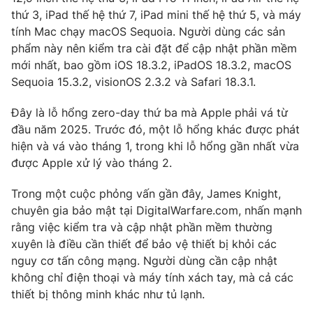
thứ 3, iPad thế hệ thứ 7, iPad mini thế hệ thứ 5, và máy
tính Mac chạy macOS Sequoia. Người dùng các sản
phẩm này nên kiểm tra cài đặt để cập nhật phần mềm
mới nhất, bao gồm iOS 18.3.2, iPadOS 18.3.2, macOS
THỜI BÁO VTV
Sequoia 15.3.2, visionOS 2.3.2 và Safari 18.3.1.
Đây là lỗ hổng zero-day thứ ba mà Apple phải vá từ
đầu năm 2025. Trước đó, một lỗ hổng khác được phát
Theo dõi báo trên
hiện và vá vào tháng 1, trong khi lỗ hổng gần nhất vừa
được Apple xử lý vào tháng 2.
Cơ quan chủ quản:
Đài Truyền hình Việt Nam
Trong một cuộc phỏng vấn gần đây, James Knight,
Cơ quan báo chí:
Thời báo VTV
chuyên gia bảo mật tại DigitalWarfare.com, nhấn mạnh
Giấy phép hoạt động báo in và báo điện tử số 483/GP-BTTTT
rằng việc kiểm tra và cập nhật phần mềm thường
cấp ngày 29/12/2023
xuyên là điều cần thiết để bảo vệ thiết bị khỏi các
Tổng Biên tập:
Vũ Thanh Thủy
nguy cơ tấn công mạng. Người dùng cần cập nhật
Phó Tổng Biên tập:
Nguyễn Thị Mỹ Hạnh, Phạm Quốc Thắng,
không chỉ điện thoại và máy tính xách tay, mà cả các
Nguyễn Trọng Ninh
thiết bị thông minh khác như tủ lạnh.
Tổng đài VTV:
024.38 355 931 - 024.38 355 932