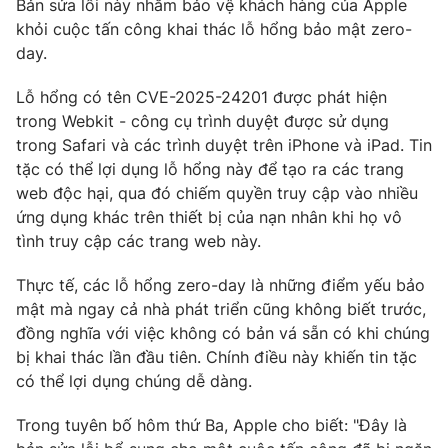
Bản sửa lỗi này nhằm bảo vệ khách hàng của Apple
Phim VTV
Giải trí
khỏi cuộc tấn công khai thác lỗ hổng bảo mật zero-
Hậu trường
day.
Điện ảnh
Đời sống
Nhân vật
Lỗ hổng có tên CVE-2025-24201 được phát hiện
Âm nhạc
trong Webkit - công cụ trình duyệt được sử dụng
Du lịch
Khán giả
Giáo dục
Sao
trong Safari và các trình duyệt trên iPhone và iPad. Tin
Làm đẹp
Giải sao mai
tặc có thể lợi dụng lỗ hổng này để tạo ra các trang
Tuyển sinh
web độc hại, qua đó chiếm quyền truy cập vào nhiều
Công nghệ
Chất lượng cuộc sống
ứng dụng khác trên thiết bị của nạn nhân khi họ vô
Học trực tuyến
Hitech Công nghệ tương lai
tình truy cập các trang web này.
Giao lưu trực tuyến
Sản phẩm
Thực tế, các lỗ hổng zero-day là những điểm yếu bảo
mật mà ngay cả nhà phát triển cũng không biết trước,
Lịch phát sóng
Thị trường
đồng nghĩa với việc không có bản vá sẵn có khi chúng
bị khai thác lần đầu tiên. Chính điều này khiến tin tặc
Tư vấn
có thể lợi dụng chúng dễ dàng.
Chuyên mục khác
Emagazine
Podcast
Trong tuyên bố hôm thứ Ba, Apple cho biết: "Đây là