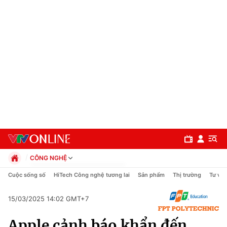
CÔNG NGHỆ
Chính trị
Cuộc sống số
HiTech Công nghệ tương lai
Sản phẩm
Thị trường
Tư vấn
Xã hội
Pháp luật
15/03/2025 14:02 GMT+7
Chuyên mục
Kinh tế
Apple cảnh báo khẩn đến
Thể thao