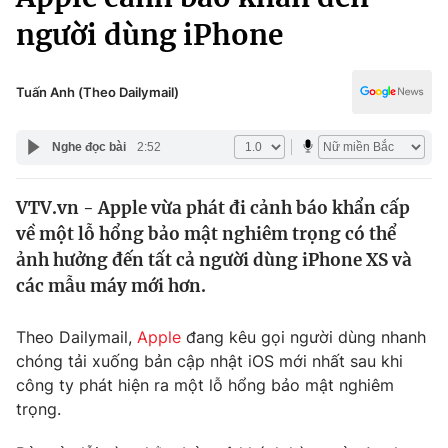
Chính trị
Truyền hình
người dùng iPhone
Văn hóa - Giải trí
Xã hội
Y tế
Tuấn Anh (Theo Dailymail)
Đời sống
Pháp luật
Công nghệ
Nghe đọc bài
2:52
Giáo dục
Y tế
VTV.vn - Apple vừa phát đi cảnh báo khẩn cấp
về một lỗ hổng bảo mật nghiêm trọng có thể
Thế giới
ảnh hưởng đến tất cả người dùng iPhone XS và
Tin tức
các mẫu máy mới hơn.
Kinh tế
Thế giới đó đây
Theo Dailymail,
Apple
đang kêu gọi người dùng nhanh
Tài chính
Dữ liệu và đời sống
Câu chuyện quốc tế
chóng tải xuống bản cập nhật iOS mới nhất sau khi
Thị trường
công ty phát hiện ra một lỗ hổng bảo mật nghiêm
trọng.
Truyền hình
Góc doanh nghiệp