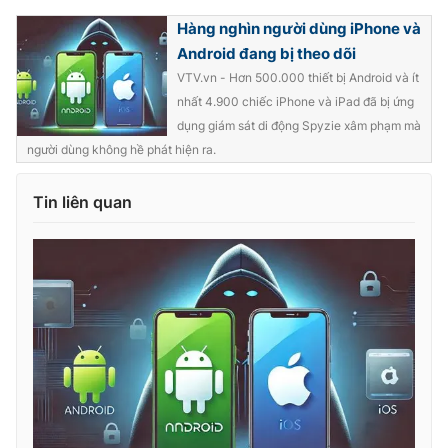
Ðiện thoại Thời báo VTV:
024.66 897 897
Hàng nghìn người dùng iPhone và
Email:
toasoan@vtv.vn
Android đang bị theo dõi
Liên hệ quảng cáo:
024-7300.7108
VTV.vn - Hơn 500.000 thiết bị Android và ít
nhất 4.900 chiếc iPhone và iPad đã bị ứng
dụng giám sát di động Spyzie xâm phạm mà
người dùng không hề phát hiện ra.
Tin liên quan
® Cấm sao chép dưới mọi hình thức nếu không có sự chấp
thuận bằng văn bản. Ghi rõ nguồn VTV.vn khi phát hành lại
thông tin từ website này.